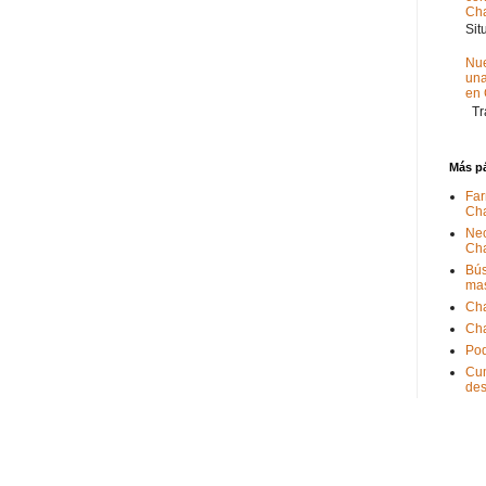
Ch
Sit
Nue
un
en
Tra
Más p
Far
Ch
Nec
Ch
Bús
ma
Ch
Ch
Pod
Cum
de