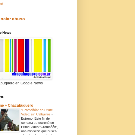
pd
nciar abuso
e News
buquero en Google News
eer:
ne + Chacabuquero
"Cromañón" en Prime
Video: sin Callejeros
-
Estreno. Este fin de
semana se estrenó en
Prime Video "Cromañón",
una miniserie que busca