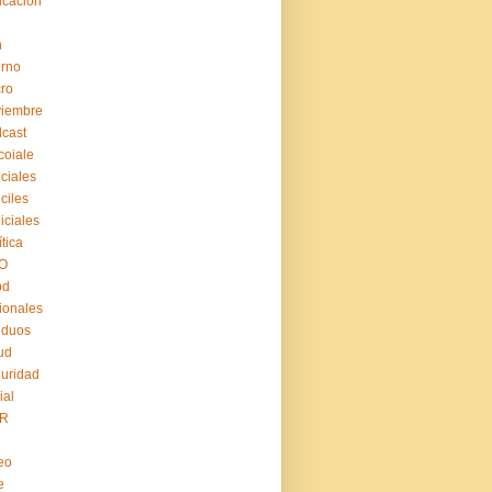
cación
n
erno
ro
viembre
cast
coiale
iciales
iciles
iiciales
ítica
O
pd
ionales
iduos
ud
uridad
ial
R
eo
e