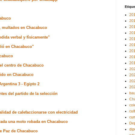
Etique
20
cabuco
20
20
s, multados en Chacabuco
20
edida verbal y físicamente"
20
20
edió en Chacabuco"
20
acabuco
20
20
del centro de Chacabuco
20
erido en Chacabuco
20
20
rgentina 3 - Egipto 2
20
bau
tes del partido de la selección
Ch
col
cul
lidad de calefaccionarse con electricidad
cu
erada una moto robada en Chacabuco
Dep
dip
 de Paz de Chacabuco