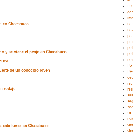
edu
FR
ge
int
ía en Chacabuco
nec
no
pod
pol
pol
rio y se viene el peaje en Chacabuco
pol
pol
abuco
Pol
uerte de un conocido joven
PR
qe
reg
n rodaje
res
sal
seg
soc
UC
uvk
vid
ra este lunes en Chacabuco
vin