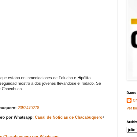
 que estaba en inmediaciones de Falucho e Hipólito
seguridad mostró a dos jóvenes llevándose el rodado. Se
de Chacabuco.
Datos
Cr
abuquero:
2352470278
Ver to
uero por Whatsapp:
Canal de Noticias de Chacabuquero
⁸
Archiv
s de Chacabuquero por Whatsapp