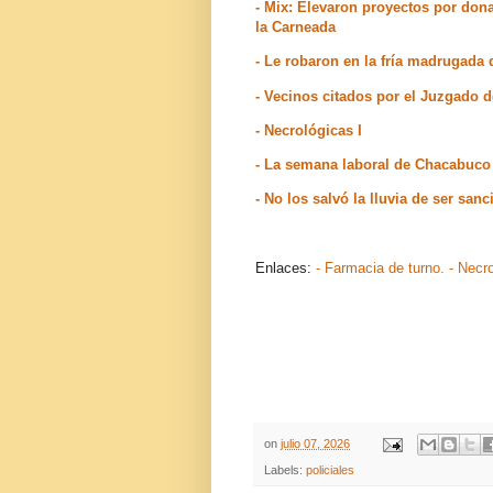
- Mix: Elevaron proyectos por don
la Carneada
- Le robaron en la fría madrugada
- Vecinos citados por el Juzgado
- Necrológicas I
- La semana laboral de Chacabuco 
- No los salvó la lluvia de ser sa
Enlaces:
- Farmacia de turno.
- Necr
on
julio 07, 2026
Labels:
policiales