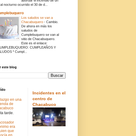
abordar el incendio de un
cal nocturno ocurrido el 30 de d...
umplebuquero
Los saludos se van a
Chacabuquero
-
Cambio.
De ahora en más los
saludos de
Cumplebuquero se van al
sitio de Chacabuquero.
Este es el enlace:
CUMPLEBUQUERO: CUMPLEAÑOS Y
LUDOS * Cumpl...
 este blog
eído
Incidentes en el
centro de
lazgo en una
ienda de
Chacabuco
acabuco
a tarde.
acosador
nimo era
uien que
ocía en