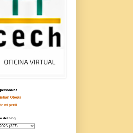
 personales
istian Otegui
do mi perfil
o del blog