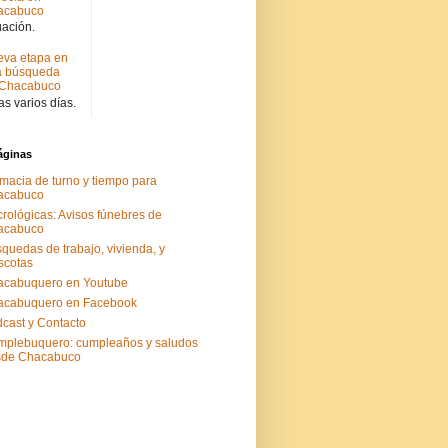
acabuco
uación.
va etapa en
a búsqueda
 Chacabuco
s varios días.
áginas
macia de turno y tiempo para
acabuco
rológicas: Avisos fúnebres de
acabuco
quedas de trabajo, vivienda, y
scotas
acabuquero en Youtube
acabuquero en Facebook
cast y Contacto
plebuquero: cumpleaños y saludos
sde Chacabuco