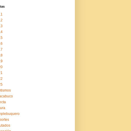
tas
11
12
13
14
15
16
17
18
19
20
21
22
25
tismos
acabuco
ecta
tura
mplebuquero
ortes
utados