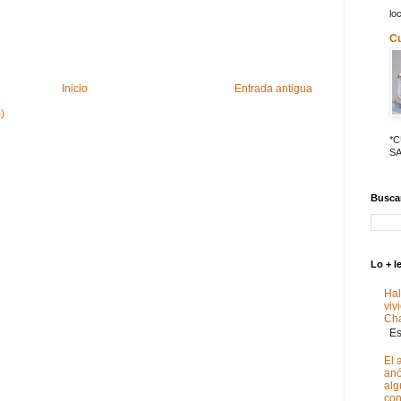
lo
C
Inicio
Entrada antigua
)
*
SA
Buscar
Lo + l
Hal
viv
Ch
Est
El 
anó
alg
con