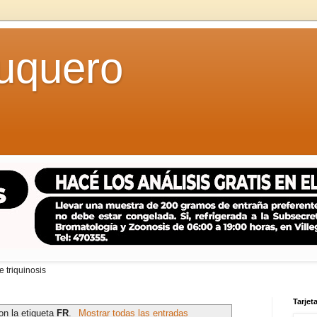
uquero
 triquinosis
Tarjeta
on la etiqueta
FR
.
Mostrar todas las entradas