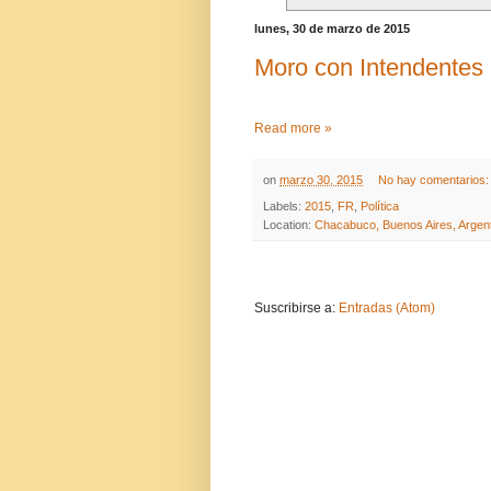
lunes, 30 de marzo de 2015
Moro con Intendentes
Read more »
on
marzo 30, 2015
No hay comentarios
Labels:
2015
,
FR
,
Política
Location:
Chacabuco, Buenos Aires, Argen
Suscribirse a:
Entradas (Atom)