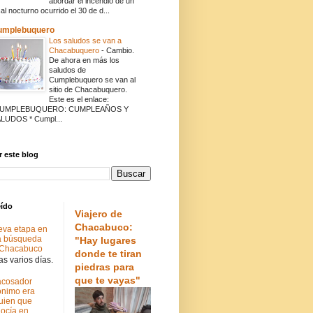
abordar el incendio de un
cal nocturno ocurrido el 30 de d...
umplebuquero
Los saludos se van a
Chacabuquero
-
Cambio.
De ahora en más los
saludos de
Cumplebuquero se van al
sitio de Chacabuquero.
Este es el enlace:
CUMPLEBUQUERO: CUMPLEAÑOS Y
LUDOS * Cumpl...
 este blog
eído
Viajero de
Chacabuco:
va etapa en
a búsqueda
"Hay lugares
 Chacabuco
donde te tiran
s varios días.
piedras para
que te vayas"
acosador
nimo era
uien que
ocía en