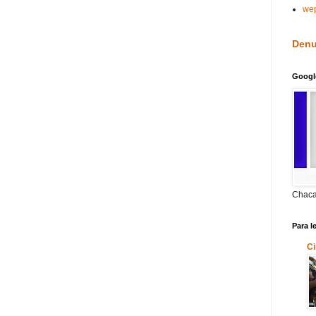
we
Denu
Googl
Chaca
Para l
Ci