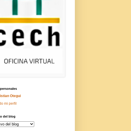
 personales
istian Otegui
do mi perfil
o del blog