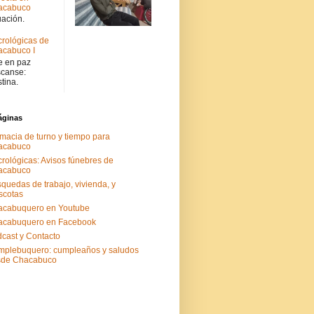
acabuco
uación.
rológicas de
cabuco I
 en paz
canse:
stina.
áginas
macia de turno y tiempo para
acabuco
rológicas: Avisos fúnebres de
acabuco
quedas de trabajo, vivienda, y
scotas
acabuquero en Youtube
acabuquero en Facebook
cast y Contacto
plebuquero: cumpleaños y saludos
sde Chacabuco