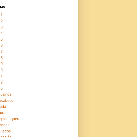
tas
11
12
13
14
15
16
17
18
19
20
21
22
25
tismos
acabuco
ecta
tura
mplebuquero
ortes
utados