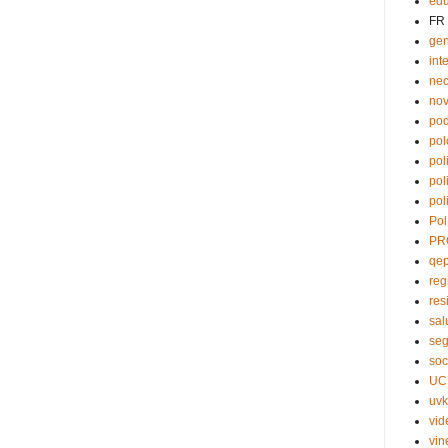
edu
FR
ge
int
nec
no
pod
pol
pol
pol
pol
Pol
PR
qe
reg
res
sal
seg
soc
UC
uvk
vid
vin