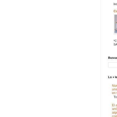
lo
C
*
SA
Buscar
Lo + l
Nue
un
en
Tra
El 
anó
alg
con