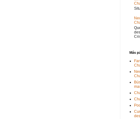
Ch
Sit
Nec
Cha
Que
des
Cri
Más p
Far
Ch
Nec
Ch
Bús
ma
Ch
Ch
Pod
Cum
de