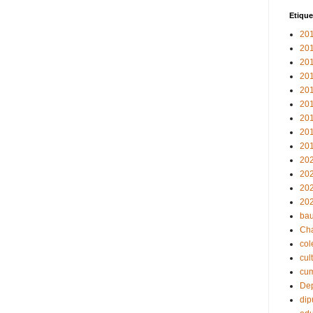
Etique
20
20
20
20
20
20
20
20
20
20
20
20
20
bau
Ch
col
cul
cu
Dep
dip