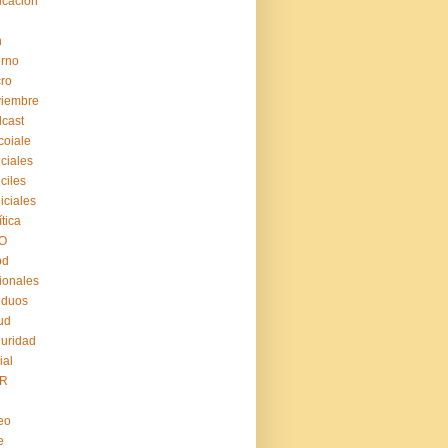
cación
n
erno
ro
viembre
cast
coiale
iciales
iciles
iiciales
ítica
O
pd
ionales
iduos
ud
uridad
ial
R
eo
e