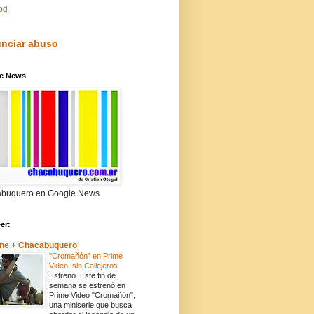
pd
nciar abuso
e News
buquero en Google News
eer:
ne + Chacabuquero
"Cromañón" en Prime
Video: sin Callejeros
-
Estreno. Este fin de
semana se estrenó en
Prime Video "Cromañón",
una miniserie que busca