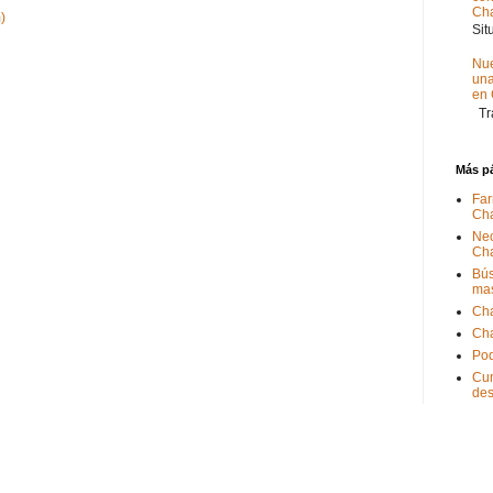
Ch
)
Sit
Nue
un
en
Tra
Más p
Far
Ch
Nec
Ch
Bús
ma
Ch
Ch
Pod
Cum
de