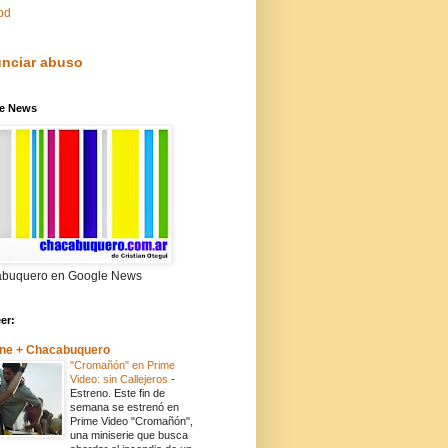
pd
nciar abuso
e News
buquero en Google News
eer:
ne + Chacabuquero
"Cromañón" en Prime
Video: sin Callejeros
-
Estreno. Este fin de
semana se estrenó en
Prime Video "Cromañón",
una miniserie que busca