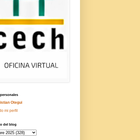
 personales
istian Otegui
do mi perfil
o del blog