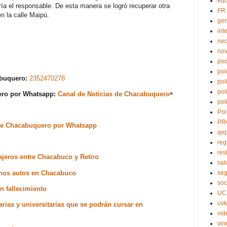
edu
ría el responsable. De esta manera se logró recuperar otra
FR
n la calle Maipú.
ge
int
nec
no
pod
pol
abuquero:
2352470278
pol
pol
uero por Whatsapp:
Canal de Noticias de Chacabuquero
⁸
pol
Pol
PR
s de Chacabuquero por Whatsapp
qe
reg
res
ajeros entre Chacabuco y Retiro
sal
unos autos en Chacabuco
seg
soc
n fallecimiento
UC
uvk
iarias y universitarias que se podrán cursar en
vid
vin