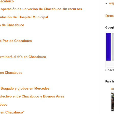
Chacabuco
we
sa operación de un vecino de Chacabuco sin recursos
Denu
undación del Hospital Municipal
ro de Chacabuco
Googl
 de Paz de Chacabuco
rminará el frío en Chacabuco
Chaca
r en Chacabuco
Para l
, Bragado y globos en Mercedes
Ci
olectivo entre Chacabuco y Buenos Aires
abuco
o en Chacabuco"