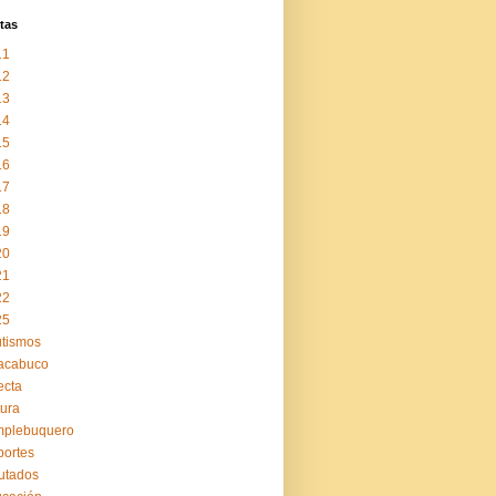
tas
11
12
13
14
15
16
17
18
19
20
21
22
25
tismos
acabuco
ecta
tura
mplebuquero
ortes
utados