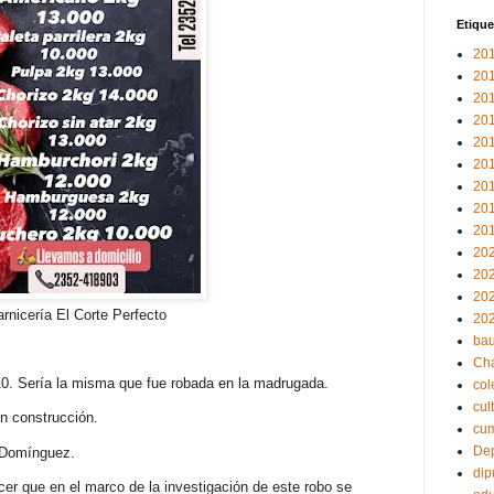
Etique
20
20
20
20
20
20
20
20
20
20
20
20
rnicería El Corte Perfecto
20
bau
Ch
0. Sería la misma que fue robada en la madrugada.
col
cul
n construcción.
cu
Dep
y Domínguez.
dip
cer que en el marco de la investigación de este robo se