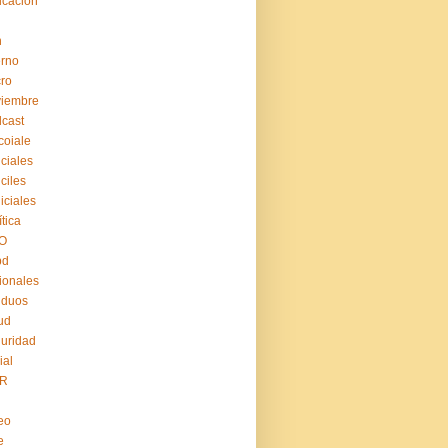
cación
n
erno
ro
viembre
cast
coiale
iciales
iciles
iiciales
ítica
O
pd
ionales
iduos
ud
uridad
ial
R
eo
e