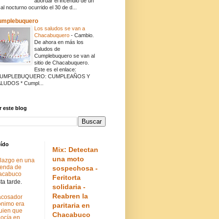
abordar el incendio de un
cal nocturno ocurrido el 30 de d...
umplebuquero
Los saludos se van a
Chacabuquero
-
Cambio.
De ahora en más los
saludos de
Cumplebuquero se van al
sitio de Chacabuquero.
Este es el enlace:
CUMPLEBUQUERO: CUMPLEAÑOS Y
LUDOS * Cumpl...
 este blog
eído
Mix: Detectan
una moto
lazgo en una
ienda de
sospechosa -
acabuco
Feritorta
a tarde.
solidaria -
Reabren la
acosador
nimo era
paritaria en
uien que
Chacabuco
ocía en