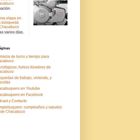
acabuco
uación.
va etapa en
a búsqueda
 Chacabuco
s varios días.
áginas
macia de turno y tiempo para
acabuco
rológicas: Avisos fúnebres de
acabuco
quedas de trabajo, vivienda, y
scotas
acabuquero en Youtube
acabuquero en Facebook
cast y Contacto
plebuquero: cumpleaños y saludos
sde Chacabuco