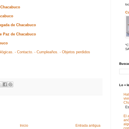
lo
e Chacabuco
C
hacabuco
rugada de Chacabuco
 de Paz de Chacabuco
buco
*
SA
ológicas.
- Contacto.
- Cumpleaños.
- Objetos perdidos
Buscar
Lo + l
Hal
viv
Ch
Est
El 
anó
alg
Inicio
Entrada antigua
con