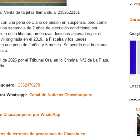
we
a: Venta de tarjetas llamando al 2352522151
Denu
ó con una pena de 1 año de prisión en suspenso, pero como
a una sentencia de 2 años de ejecución condicional por
ima de la libertad, amenazas, lesiones agravadas por el
Googl
il originada en el 2019, la Fiscalía y los jueces
do en una pena de 2 años y 6 meses. Se acordó que la misma
buco.
l de 2026 por el Tribunal Oral en lo Criminal N°2 de La Plata.
ño.
abuquero:
2352470278
Chaca
 por Whatsapp:
Canal de Noticias Chacabuquero
Para l
Ci
s de Chacabuquero por WhatsApp
etos de terrenos de programas de Chacabuco