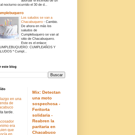
abordar el incendio de un
cal nocturno ocurrido el 30 de d...
umplebuquero
Los saludos se van a
Chacabuquero
-
Cambio.
De ahora en más los
saludos de
Cumplebuquero se van al
sitio de Chacabuquero.
Este es el enlace:
CUMPLEBUQUERO: CUMPLEAÑOS Y
LUDOS * Cumpl...
 este blog
eído
Mix: Detectan
una moto
lazgo en una
ienda de
sospechosa -
acabuco
Feritorta
a tarde.
solidaria -
Reabren la
acosador
nimo era
paritaria en
uien que
Chacabuco
ocía en