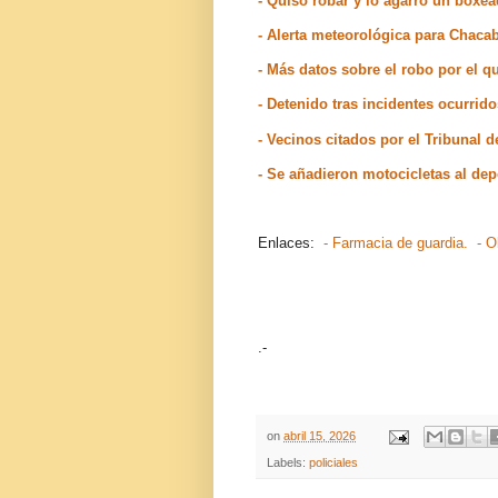
- Quiso robar y lo agarró un boxe
- Alerta meteorológica para Chaca
- Más datos sobre el robo por el 
- Detenido tras incidentes ocurri
- Vecinos citados por el Tribunal
- Se añadieron motocicletas al de
Enlaces:
- Farmacia de guardia.
- O
.-
on
abril 15, 2026
Labels:
policiales