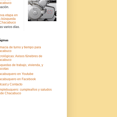
acabuco
uación.
va etapa en
a búsqueda
 Chacabuco
s varios días.
áginas
macia de turno y tiempo para
acabuco
rológicas: Avisos fúnebres de
acabuco
quedas de trabajo, vivienda, y
scotas
acabuquero en Youtube
acabuquero en Facebook
cast y Contacto
plebuquero: cumpleaños y saludos
sde Chacabuco