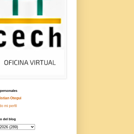
 personales
istian Otegui
do mi perfil
o del blog