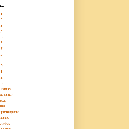
tas
11
12
13
14
15
16
17
18
19
20
21
22
25
tismos
acabuco
ecta
tura
mplebuquero
ortes
utados