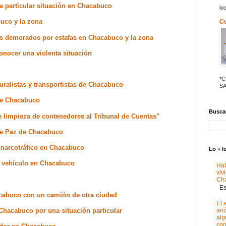
na particular situación en Chacabuco
lo
buco y la zona
C
os demorados por estafas en Chacabuco y la zona
onocer una violenta situación
*
uralistas y transportistas de Chacabuco
SA
 de Chacabuco
Buscar
e limpieza de contenedores al Tribunal de Cuentas"
 de Paz de Chacabuco
 narcotráfico en Chacabuco
Lo + l
n vehículo en Chacabuco
Hal
viv
Ch
Est
acabuco con un camión de otra ciudad
El 
Chacabuco por una situación particular
anó
alg
con