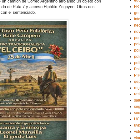
edu
 un camión de Correo Argentino arrojando un objeto con
nda de Ruta 7 y acceso Hipólito Yrigoyen. Otros dos
FR
 con el sentenciado.
ge
int
nec
no
pod
pol
pol
pol
pol
Pol
PR
qe
reg
res
sal
seg
soc
UC
uvk
vid
vin