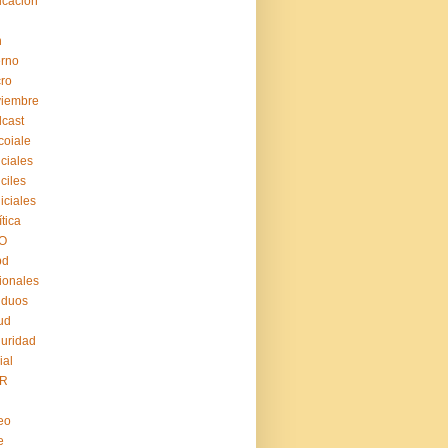
cación
n
erno
ro
viembre
cast
coiale
iciales
iciles
iiciales
ítica
O
pd
ionales
iduos
ud
uridad
ial
R
eo
e