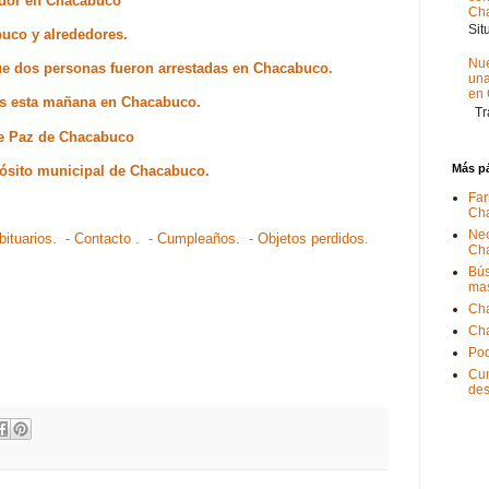
ador en Chacabuco
Ch
Sit
buco y alrededores.
Nue
que dos personas fueron arrestadas en Chacabuco.
un
en
dos esta mañana en Chacabuco.
Tra
 de Paz de Chacabuco
Más p
pósito municipal de Chacabuco.
Far
Ch
Nec
bituarios.
- Contacto .
- Cumpleaños.
- Objetos perdidos.
Ch
Bús
ma
Ch
Ch
Pod
Cum
de