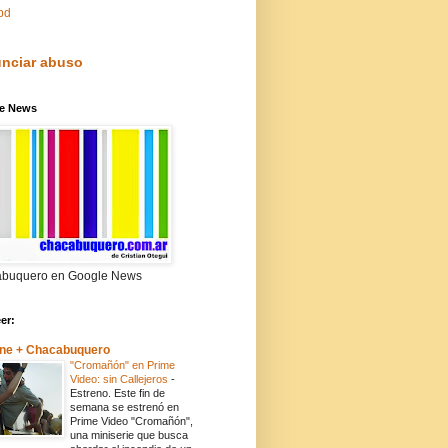
pd
nciar abuso
e News
buquero en Google News
eer:
ne + Chacabuquero
"Cromañón" en Prime
Video: sin Callejeros
-
Estreno. Este fin de
semana se estrenó en
Prime Video "Cromañón",
una miniserie que busca