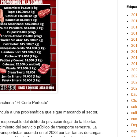
Etique
20
20
20
20
20
20
20
20
20
20
20
20
20
bau
Ch
nchería "El Corte Perfecto"
col
incula a una problemática que sigue marcando al sector.
cul
cu
esponsable del delito de privación ilegal de la libertad,
Dep
miento del servicio público de transporte terrestre. La
dip
ransportistas ocurrida en el 2023 por las tarifas de cargas.