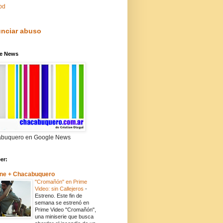
pd
nciar abuso
e News
buquero en Google News
eer:
ne + Chacabuquero
"Cromañón" en Prime
Video: sin Callejeros
-
Estreno. Este fin de
semana se estrenó en
Prime Video "Cromañón",
una miniserie que busca