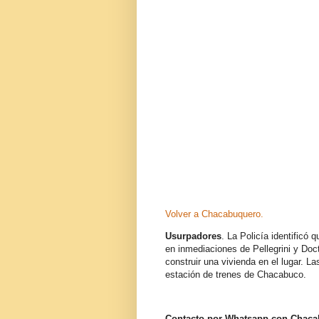
Volver a Chacabuquero.
Usurpadores
. La Policía identificó
en inmediaciones de Pellegrini y Doc
construir una vivienda en el lugar. La
estación de trenes de Chacabuco.
Contacto por Whatsapp con Chac