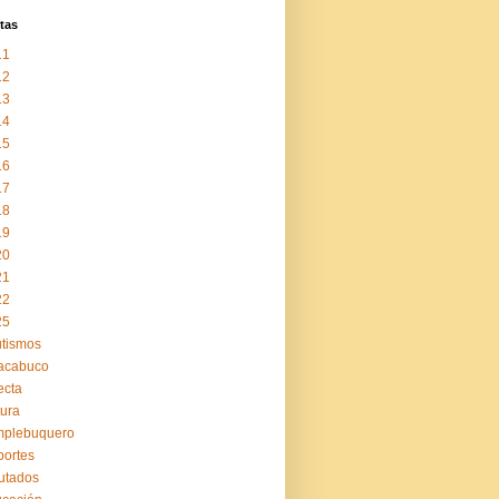
tas
11
12
13
14
15
16
17
18
19
20
21
22
25
tismos
acabuco
ecta
tura
mplebuquero
ortes
utados