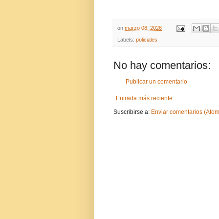
on
marzo 08, 2026
Labels:
policiales
No hay comentarios:
Publicar un comentario
Entrada más reciente
Suscribirse a:
Enviar comentarios (Atom