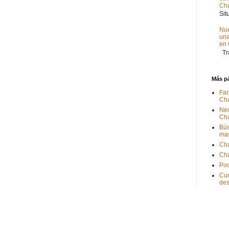
Ch
Sit
Nue
un
en
Tra
Más p
Far
Ch
Nec
Ch
Bús
ma
Ch
Ch
Pod
Cum
de