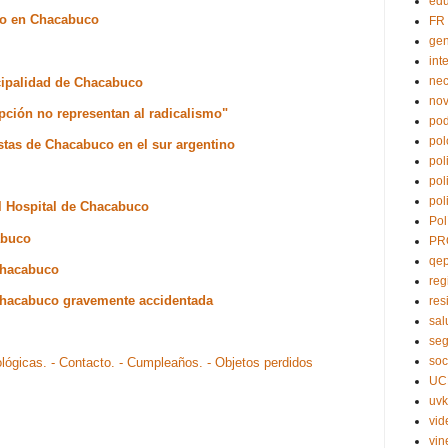
edu
so en Chacabuco
FR
ge
int
nec
cipalidad de Chacabuco
no
ción no representan al radicalismo"
pod
pol
tas de Chacabuco en el sur argentino
pol
pol
pol
l Hospital de Chacabuco
Pol
abuco
PR
qe
Chacabuco
reg
Chacabuco gravemente accidentada
res
sal
seg
soc
ológicas.
- Contacto.
- Cumpleaños.
- Objetos perdidos
UC
uvk
vid
vin