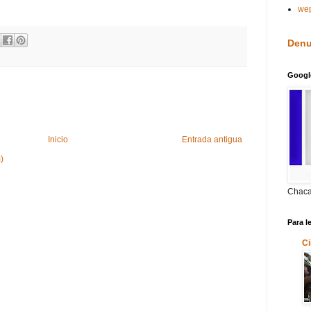
we
Denu
Googl
Inicio
Entrada antigua
)
Chaca
Para l
Ci