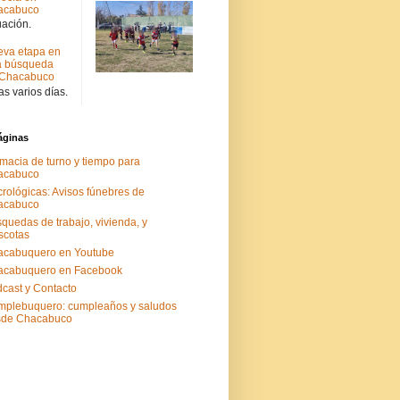
acabuco
uación.
va etapa en
a búsqueda
 Chacabuco
s varios días.
áginas
macia de turno y tiempo para
acabuco
rológicas: Avisos fúnebres de
acabuco
quedas de trabajo, vivienda, y
scotas
acabuquero en Youtube
acabuquero en Facebook
cast y Contacto
plebuquero: cumpleaños y saludos
sde Chacabuco