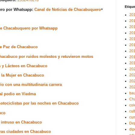
Etique
uero por Whatsapp:
Canal de Noticias de Chacabuquero
⁸
20
20
20
s de Chacabuquero por Whatsapp
20
20
20
 de Paz de Chacabuco
20
Chacabuco por ruidos molestos y retuvieron motos
20
20
s y Lácteos en Chacabuco
20
de la Mujer en Chacabuco
20
20
io con una multitudinaria carrera
20
bau
al podio en Viedma
Ch
motociclistas por las noches en Chacabuco
col
cul
uco
cu
un intruso en Chacabuco
Dep
dip
tras ciudades en Chacabuco