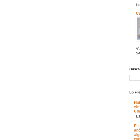
lo
C
*
SA
Buscar
Lo + l
Hal
viv
Ch
Est
El 
anó
alg
con