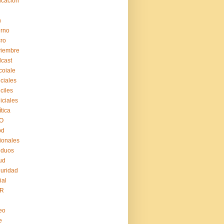
cación
n
erno
ro
viembre
cast
coiale
iciales
iciles
iiciales
ítica
O
pd
ionales
iduos
ud
uridad
ial
R
eo
e