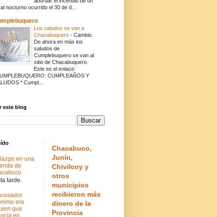
abordar el incendio de un
cal nocturno ocurrido el 30 de d...
umplebuquero
Los saludos se van a
Chacabuquero
-
Cambio.
De ahora en más los
saludos de
Cumplebuquero se van al
sitio de Chacabuquero.
Este es el enlace:
CUMPLEBUQUERO: CUMPLEAÑOS Y
LUDOS * Cumpl...
 este blog
eído
Chacabuco,
Junín,
lazgo en una
ienda de
Chivilcoy y
acabuco
otros
a tarde.
municipios
recibieron más
acosador
nimo era
dinero de la
uien que
Provincia
ocía en