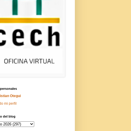
 personales
istian Otegui
do mi perfil
o del blog