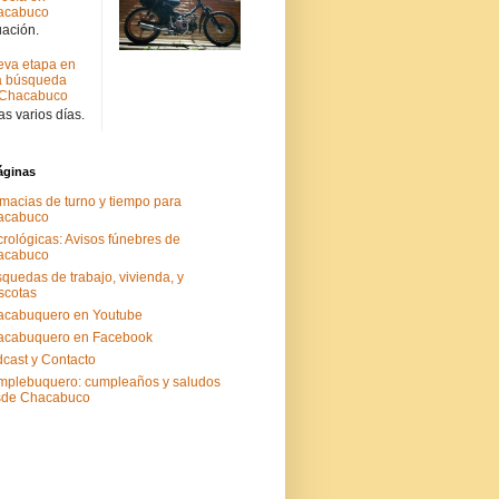
acabuco
uación.
va etapa en
a búsqueda
 Chacabuco
s varios días.
áginas
macias de turno y tiempo para
acabuco
rológicas: Avisos fúnebres de
acabuco
quedas de trabajo, vivienda, y
scotas
acabuquero en Youtube
acabuquero en Facebook
cast y Contacto
plebuquero: cumpleaños y saludos
sde Chacabuco