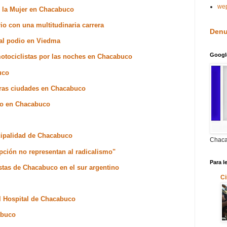
we
de la Mujer en Chacabuco
io con una multitudinaria carrera
Denu
al podio en Viedma
Googl
motociclistas por las noches en Chacabuco
uco
tras ciudades en Chacabuco
so en Chacabuco
cipalidad de Chacabuco
Chaca
ción no representan al radicalismo"
Para l
tas de Chacabuco en el sur argentino
Ci
l Hospital de Chacabuco
abuco