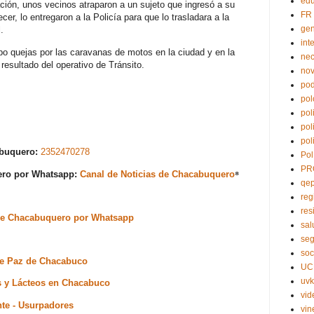
edu
ación, unos vecinos atraparon a un sujeto que ingresó a su
FR
er, lo entregaron a la Policía para que lo trasladara a la
ge
.
int
o quejas por las caravanas de motos en la ciudad y en la
nec
 resultado del operativo de Tránsito.
no
pod
pol
pol
pol
pol
abuquero:
2352470278
Pol
PR
uero por Whatsapp:
Canal de Noticias de Chacabuquero
⁸
qe
reg
res
s de Chacabuquero por Whatsapp
sal
seg
soc
 de Paz de Chacabuco
UC
uvk
s y Lácteos en Chacabuco
vid
nte - Usurpadores
vin