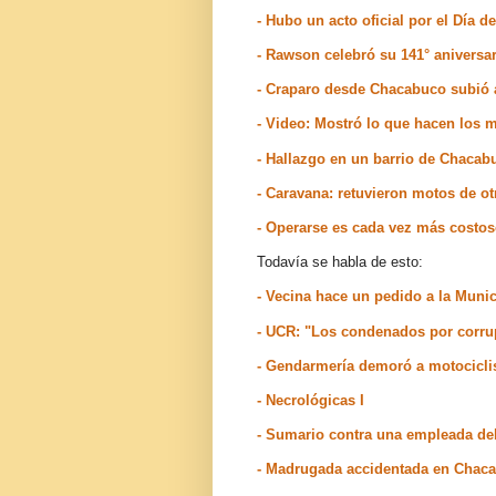
- Hubo un acto oficial por el Día 
- Rawson celebró su 141° aniversar
- Craparo desde Chacabuco subió 
- Video: Mostró lo que hacen los 
- Hallazgo en un barrio de Chacab
- Caravana
: retuvieron motos de o
- Operarse es cada vez más costo
Todavía se habla de esto:
- Vecina hace un pedido a la Muni
- UCR: "Los condenados por corrup
- Gendarmería demoró a motociclis
- Necrológicas I
- Sumario contra una empleada de
- Madrugada accidentada en Chac