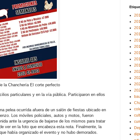
Etique
20
20
20
20
20
20
20
20
20
20
20
20
e la Chanchería El corte perfecto
20
lios particulares y en la vía pública. Participaron en ellos
bau
Ch
col
na pelea ocurrída afuera de un salón de fiestas ubicado en
nzo. Los móviles policiales, autos y motos, fueron
cul
ida ante la urgencia de bajarse de los mismos para tratar
cu
de ver en la foto que encabeza esta nota. Finalmente, la
Dep
ia que había organizado el evento y no hubo demorados.
dip