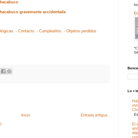
Chacabuco
lo
Chacabuco gravemente accidentada
C
ológicas.
- Contacto.
- Cumpleaños.
- Objetos perdidos
*
SA
Buscar
Lo + l
Hal
viv
Ch
Est
Inicio
Entrada antigua
)
El 
anó
alg
con