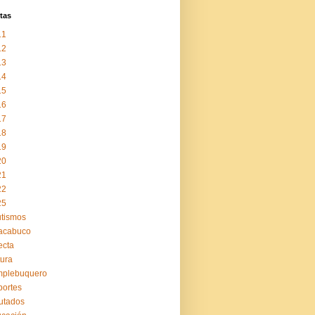
tas
11
12
13
14
15
16
17
18
19
20
21
22
25
tismos
acabuco
ecta
tura
mplebuquero
ortes
utados