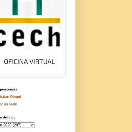
 personales
istian Otegui
do mi perfil
o del blog