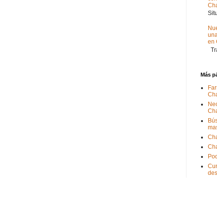
Ch
Sit
Nue
un
en
Tra
Más p
Far
Ch
Nec
Ch
Bús
ma
Ch
Ch
Pod
Cum
de