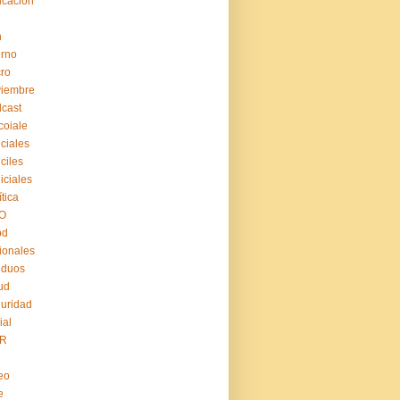
cación
n
erno
ro
viembre
cast
coiale
iciales
iciles
iiciales
ítica
O
pd
ionales
iduos
ud
uridad
ial
R
eo
e