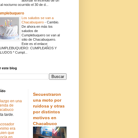
abordar el incendio de un
cal nocturno ocurrido el 30 de d...
umplebuquero
Los saludos se van a
Chacabuquero
-
Cambio.
De ahora en más los
saludos de
Cumplebuquero se van al
sitio de Chacabuquero.
Este es el enlace:
CUMPLEBUQUERO: CUMPLEAÑOS Y
LUDOS * Cumpl...
 este blog
eído
Secuestraron
una moto por
lazgo en una
ienda de
ruidosa y otras
acabuco
por distintos
a tarde.
motivos en
Chacabuco
acosador
nimo era
uien que
ocía en