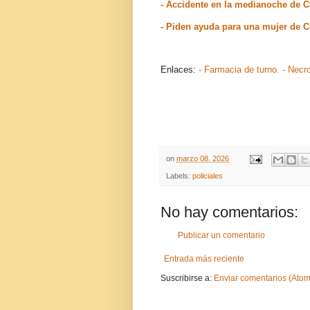
- Accidente en la medianoche de 
- Piden ayuda para una mujer de 
Enlaces:
- Farmacia de turno.
- Necr
on
marzo 08, 2026
Labels:
policiales
No hay comentarios:
Publicar un comentario
Entrada más reciente
Suscribirse a:
Enviar comentarios (Atom