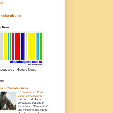
pd
nciar abuso
e News
buquero en Google News
eer:
ne + Chacabuquero
"Cromañón" en Prime
Video: sin Callejeros
-
Estreno. Este fin de
semana se estrenó en
Prime Video "Cromañón",
una miniserie que busca