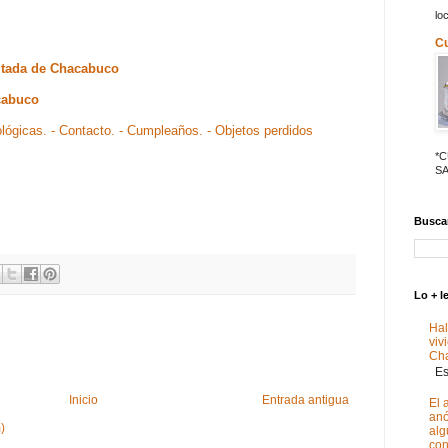
lo
C
bitada de Chacabuco
cabuco
ológicas.
- Contacto.
- Cumpleaños.
- Objetos perdidos
*
SA
Buscar
Lo + l
Hal
viv
Ch
Est
Inicio
Entrada antigua
El 
anó
)
alg
con