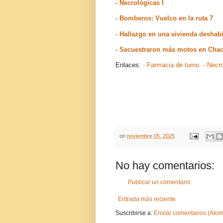
- Necrológicas I
- Bomberos: Vuelco en la ruta 7
- Hallazgo en una vivienda desha
- Secuestraron más motos en Cha
Enlaces:
- Farmacia de turno.
- Necr
on
noviembre 05, 2025
No hay comentarios:
Publicar un comentario
Entrada más reciente
Suscribirse a:
Enviar comentarios (Atom