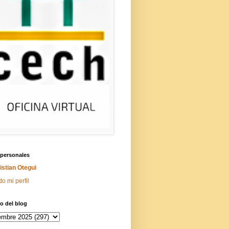
 personales
istian Otegui
do mi perfil
o del blog