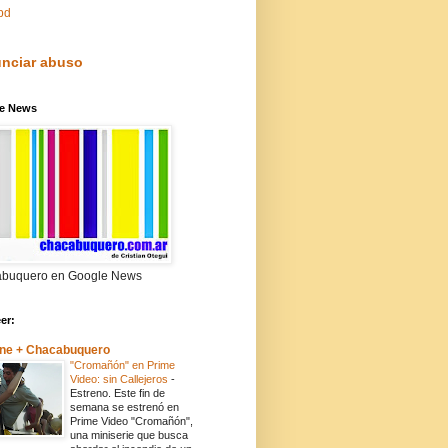
pd
nciar abuso
e News
buquero en Google News
eer:
ne + Chacabuquero
"Cromañón" en Prime
Video: sin Callejeros
-
Estreno. Este fin de
semana se estrenó en
Prime Video "Cromañón",
una miniserie que busca