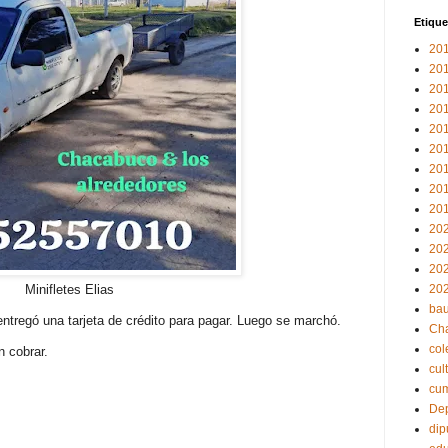
Etique
20
20
20
20
20
20
20
20
20
20
20
20
Minifletes Elias
20
bau
ntregó una tarjeta de crédito para pagar. Luego se marchó.
Ch
col
n cobrar.
cul
cu
Dep
dip