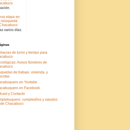
acabuco
uación.
va etapa en
a búsqueda
 Chacabuco
s varios días.
áginas
macias de turno y tiempo para
acabuco
rológicas: Avisos fúnebres de
acabuco
quedas de trabajo, vivienda, y
scotas
acabuquero en Youtube
acabuquero en Facebook
cast y Contacto
plebuquero: cumpleaños y saludos
sde Chacabuco