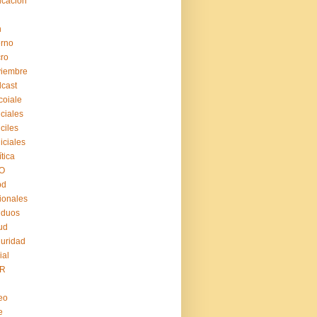
cación
n
erno
ro
viembre
cast
coiale
iciales
iciles
iiciales
ítica
O
pd
ionales
iduos
ud
uridad
ial
R
eo
e