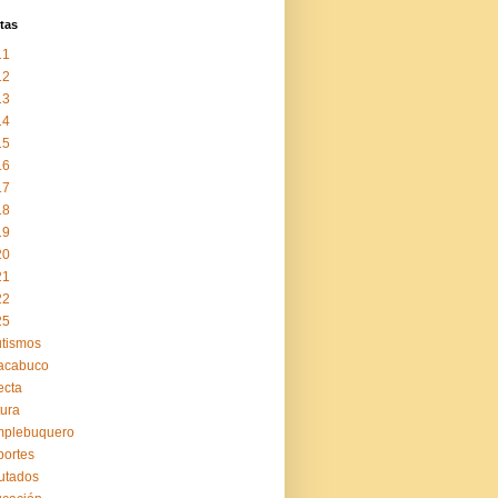
tas
11
12
13
14
15
16
17
18
19
20
21
22
25
tismos
acabuco
ecta
tura
mplebuquero
ortes
utados