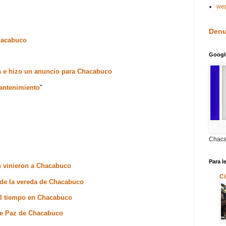
we
Denu
Chacabuco
Googl
ra e hizo un anuncio para Chacabuco
mantenimiento
"
Chaca
Para l
ón vinieron a Chacabuco
Ci
s de la vereda de Chacabuco
 el tiempo en Chacabuco
 de Paz de Chacabuco