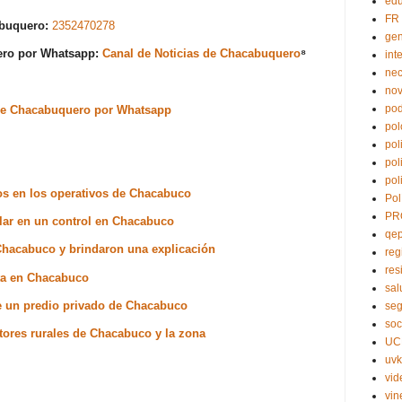
edu
FR
abuquero:
2352470278
ge
uero por Whatsapp:
Canal de Noticias de Chacabuquero
⁸
int
nec
no
pod
s de Chacabuquero por Whatsapp
pol
pol
pol
pol
os en los operativos de Chacabuco
Pol
PR
lar en un control en Chacabuco
qe
 Chacabuco y brindaron una explicación
reg
res
nta en Chacabuco
sal
e un predio privado de Chacabuco
seg
soc
ctores rurales de Chacabuco y la zona
UC
uvk
vid
vin