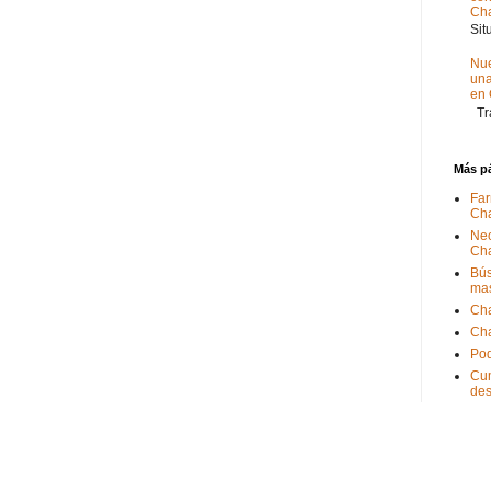
Ch
Sit
Nue
un
en
Tra
Más p
Far
Ch
Nec
Ch
Bús
ma
Ch
Ch
Pod
Cum
de