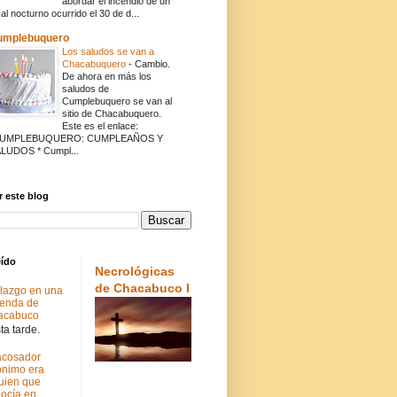
abordar el incendio de un
cal nocturno ocurrido el 30 de d...
umplebuquero
Los saludos se van a
Chacabuquero
-
Cambio.
De ahora en más los
saludos de
Cumplebuquero se van al
sitio de Chacabuquero.
Este es el enlace:
CUMPLEBUQUERO: CUMPLEAÑOS Y
LUDOS * Cumpl...
 este blog
eído
Necrológicas
de Chacabuco I
lazgo en una
ienda de
acabuco
a tarde.
acosador
nimo era
uien que
ocía en