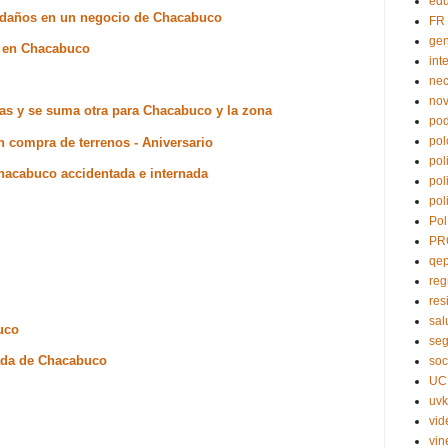
edu
só daños en un negocio de Chacabuco
FR
ge
to en Chacabuco
int
nec
no
tas y se suma otra para Chacabuco y la zona
pod
pol
n compra de terrenos - Aniversario
pol
hacabuco accidentada e internada
pol
pol
Pol
PR
qe
reg
res
sal
uco
seg
ada de Chacabuco
soc
UC
uvk
vid
vin