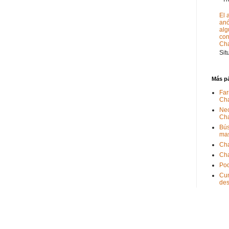
El 
anó
alg
con
Ch
Sit
Más p
Far
Ch
Nec
Ch
Bús
ma
Ch
Ch
Pod
Cum
de