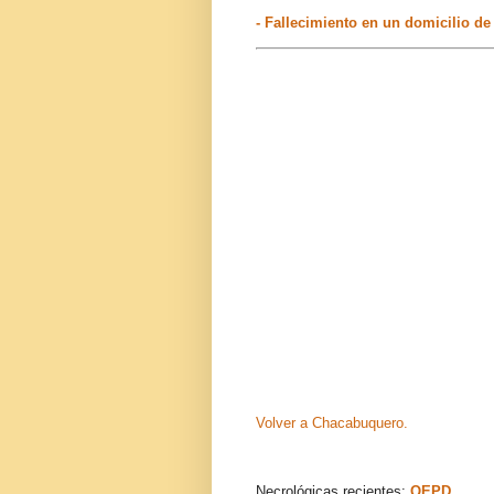
- Fallecimiento en un domicilio d
Volver a Chacabuquero.
Necrológicas recientes:
QEPD