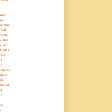
cación
n
erno
ro
viembre
cast
coiale
iciales
iciles
iiciales
ítica
O
pd
ionales
iduos
ud
uridad
ial
R
eo
e