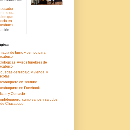
acosador
nimo era
uien que
ocía en
acabuco
uación.
áginas
macia de turno y tiempo para
acabuco
rológicas: Avisos fúnebres de
acabuco
quedas de trabajo, vivienda, y
scotas
acabuquero en Youtube
acabuquero en Facebook
cast y Contacto
plebuquero: cumpleaños y saludos
sde Chacabuco