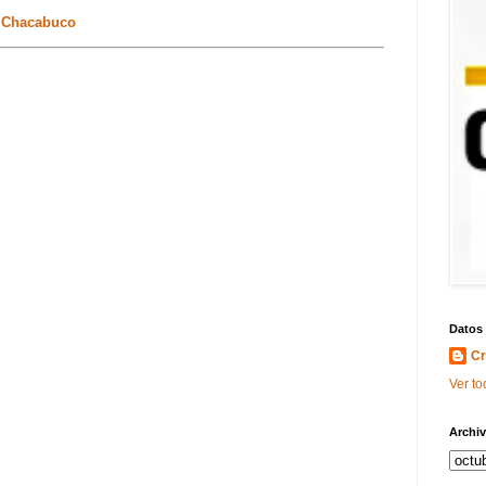
e Chacabuco
Datos
Cr
Ver to
Archiv