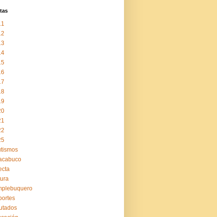
tas
11
12
13
14
15
16
17
18
19
20
21
22
25
tismos
acabuco
ecta
tura
mplebuquero
ortes
utados