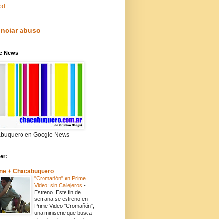
pd
nciar abuso
e News
buquero en Google News
eer:
ne + Chacabuquero
"Cromañón" en Prime
Video: sin Callejeros
-
Estreno. Este fin de
semana se estrenó en
Prime Video "Cromañón",
una miniserie que busca