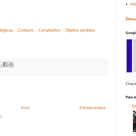
we
Denu
ológicas.
- Contacto.
- Cumpleaños.
- Objetos perdidos
Googl
Chaca
Para l
Ci
Inicio
Entrada antigua
)