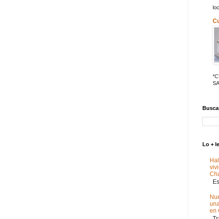
lo
C
*
SA
Buscar
Lo + l
Hal
viv
Ch
Est
Nue
un
en
Tra