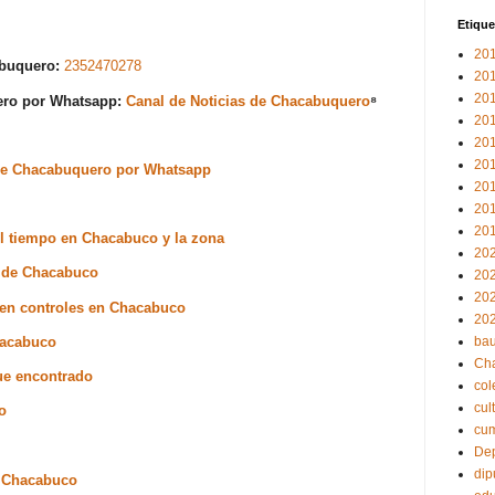
Etique
20
abuquero:
2352470278
20
20
uero por Whatsapp:
Canal de Noticias de Chacabuquero
⁸
20
20
20
s de Chacabuquero por Whatsapp
20
20
20
el tiempo en Chacabuco y la zona
20
ad de Chacabuco
20
20
s en controles en Chacabuco
20
Chacabuco
bau
Ch
ue encontrado
col
cul
o
cu
Dep
dip
e Chacabuco