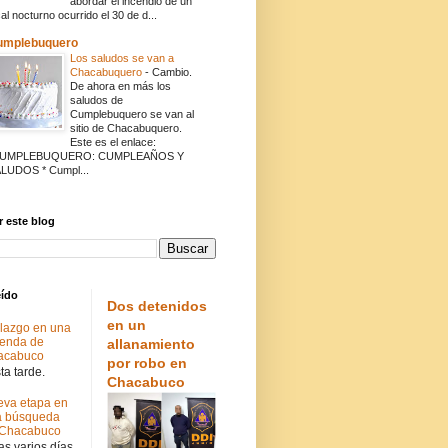
abordar el incendio de un
cal nocturno ocurrido el 30 de d...
umplebuquero
Los saludos se van a
Chacabuquero
-
Cambio.
De ahora en más los
saludos de
Cumplebuquero se van al
sitio de Chacabuquero.
Este es el enlace:
CUMPLEBUQUERO: CUMPLEAÑOS Y
LUDOS * Cumpl...
 este blog
eído
Dos detenidos
en un
lazgo en una
ienda de
allanamiento
acabuco
por robo en
a tarde.
Chacabuco
va etapa en
a búsqueda
 Chacabuco
s varios días.