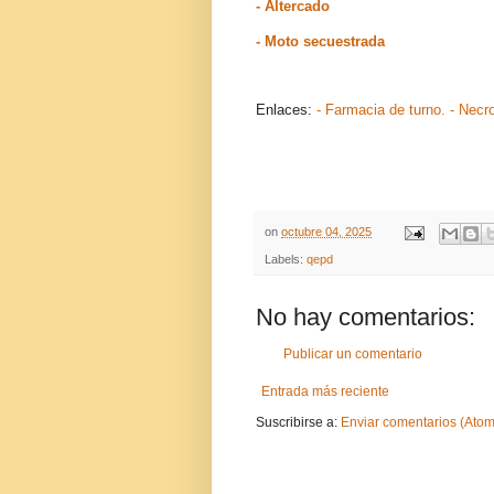
- Altercado
- Moto secuestrada
Enlaces:
- Farmacia de turno.
- Necr
on
octubre 04, 2025
Labels:
qepd
No hay comentarios:
Publicar un comentario
Entrada más reciente
Suscribirse a:
Enviar comentarios (Atom