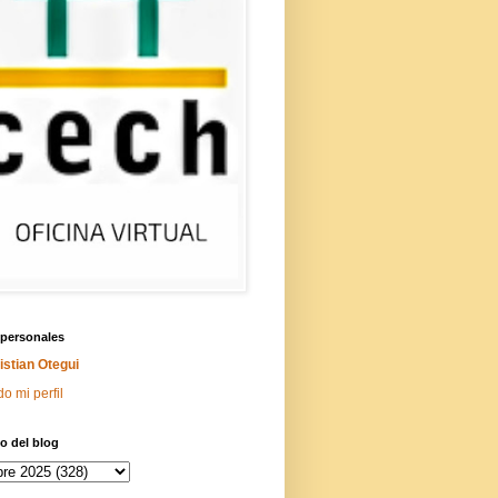
 personales
istian Otegui
do mi perfil
o del blog