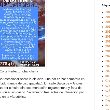
Etique
20
20
20
20
20
20
20
20
20
20
20
20
20
 Corte Perfecto, chanchería
bau
por estacionar sobre la ciclovía, una por cruzar semáforo en
Ch
hibido (rampa de discapacidad). En calle Balcarce y Andrés
col
as por circular sin documentación reglamentaria y falta de
cul
circular sin casco. Se labraron tres actas de intimación por
cu
 en la vía pública.
Dep
dip