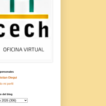
 personales
istian Otegui
do mi perfil
o del blog