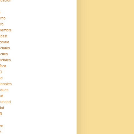
cación
n
erno
ro
viembre
cast
coiale
iciales
iciles
iiciales
ítica
O
pd
ionales
iduos
ud
uridad
ial
R
eo
e