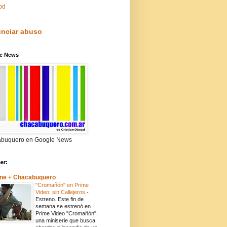
pd
nciar abuso
e News
buquero en Google News
eer:
ne + Chacabuquero
"Cromañón" en Prime
Video: sin Callejeros
-
Estreno. Este fin de
semana se estrenó en
Prime Video "Cromañón",
una miniserie que busca