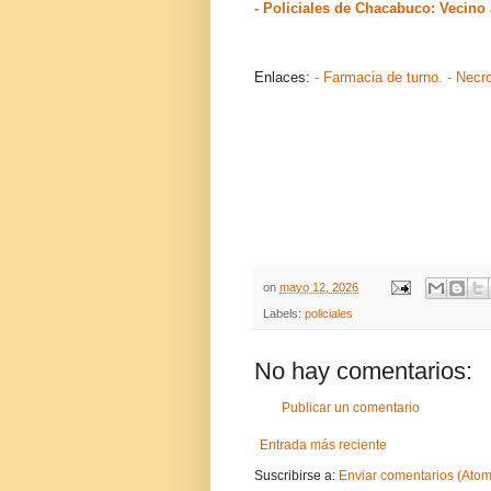
- Policiales de Chacabuco: Vecino
Enlaces:
- Farmacia de turno.
- Necr
on
mayo 12, 2026
Labels:
policiales
No hay comentarios:
Publicar un comentario
Entrada más reciente
Suscribirse a:
Enviar comentarios (Atom