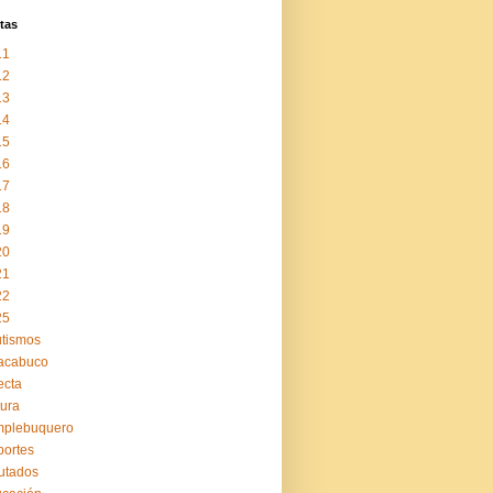
tas
11
12
13
14
15
16
17
18
19
20
21
22
25
tismos
acabuco
ecta
tura
mplebuquero
ortes
utados