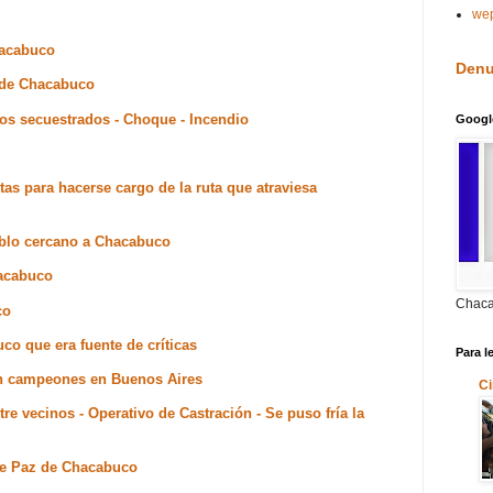
we
hacabuco
Denu
a de Chacabuco
los secuestrados - Choque - Incendio
Googl
tas para hacerse cargo de la ruta que atraviesa
ueblo cercano a Chacabuco
hacabuco
Chaca
co
co que era fuente de críticas
Para l
on campeones en Buenos Aires
Ci
e vecinos - Operativo de Castración - Se puso fría la
 de Paz de Chacabuco