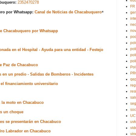
edu
abuquero:
2352470278
FR
uero por Whatsapp:
Canal de Noticias de Chacabuquero
⁸
ge
int
nec
s de Chacabuquero por Whatsapp
no
pod
pol
pol
nada en el Hospital - Ayuda para una entidad - Festejo
pol
pol
 de Paz de Chacabuco
Pol
PR
s en un predio - Salidas de Bomberos - Incidentes
qe
l financiamiento universitario
reg
res
sal
n la moto en Chacabuco
seg
soc
ras un choque
UC
ores se presentarán en Chacabuco
uvk
vid
sidro Labrador en Chacabuco
vin