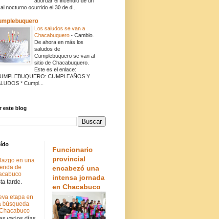
abordar el incendio de un
cal nocturno ocurrido el 30 de d...
umplebuquero
Los saludos se van a
Chacabuquero
-
Cambio.
De ahora en más los
saludos de
Cumplebuquero se van al
sitio de Chacabuquero.
Este es el enlace:
CUMPLEBUQUERO: CUMPLEAÑOS Y
LUDOS * Cumpl...
 este blog
eído
Funcionario
provincial
lazgo en una
ienda de
encabezó una
acabuco
intensa jornada
a tarde.
en Chacabuco
va etapa en
a búsqueda
 Chacabuco
s varios días.