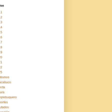
tas
11
12
13
14
15
16
17
18
19
20
21
22
25
tismos
acabuco
ecta
tura
mplebuquero
ortes
utados