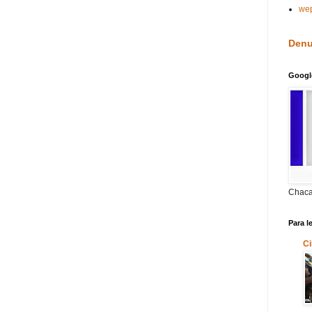
we
Denu
Googl
Chaca
Para l
Ci