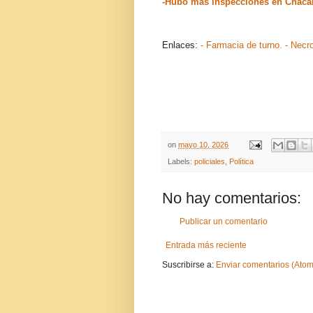
-Hubo más inspecciones en Chac
Enlaces:
- Farmacia de turno.
- Necr
on
mayo 10, 2026
Labels:
policiales
,
Política
No hay comentarios:
Publicar un comentario
Entrada más reciente
Suscribirse a:
Enviar comentarios (Atom