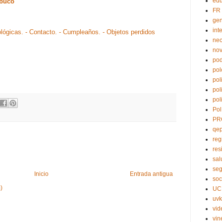
edu
abuco
FR
ge
int
ológicas.
- Contacto.
- Cumpleaños.
- Objetos perdidos
nec
no
pod
pol
pol
pol
pol
Pol
PR
qe
reg
res
sal
seg
Inicio
Entrada antigua
soc
)
UC
uvk
vid
vin