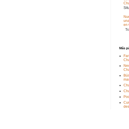
Ch
Sit
Nue
un
en
Tra
Más p
Far
Ch
Nec
Ch
Bús
ma
Ch
Ch
Pod
Cum
de