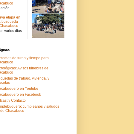
acabuco
uación.
va etapa en
a búsqueda
 Chacabuco
s varios días.
áginas
macias de turno y tiempo para
acabuco
rológicas: Avisos fúnebres de
acabuco
quedas de trabajo, vivienda, y
scotas
acabuquero en Youtube
acabuquero en Facebook
cast y Contacto
plebuquero: cumpleaños y saludos
sde Chacabuco