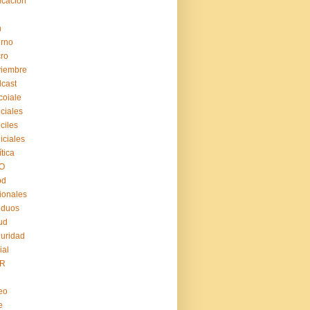
cación
n
erno
ro
viembre
cast
coiale
iciales
iciles
iiciales
ítica
O
pd
ionales
iduos
ud
uridad
ial
R
eo
e