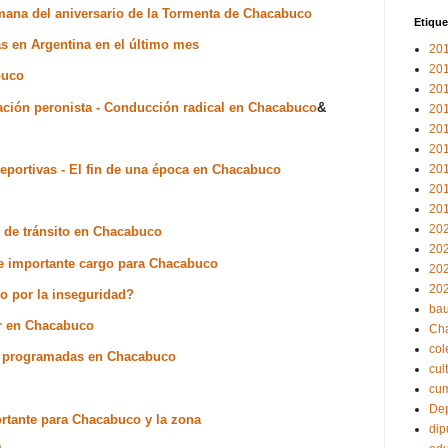
emana del aniversario de la Tormenta de Chacabuco
Etique
as en Argentina en el último mes
20
20
buco
20
ucación peronista - Conducción radical en Chacabuco
&
20
20
20
deportivas - El fin de una época en Chacabuco
20
20
20
20
e de tránsito en Chacabuco
20
te importante cargo para Chacabuco
20
20
co por la inseguridad?
bau
r en Chacabuco
Ch
col
es programadas en Chacabuco
cul
cu
Dep
rtante para Chacabuco y la zona
dip