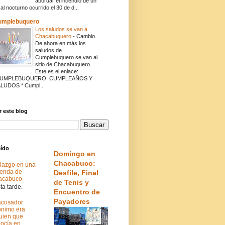
abordar el incendio de un
cal nocturno ocurrido el 30 de d...
umplebuquero
Los saludos se van a
Chacabuquero
-
Cambio.
De ahora en más los
saludos de
Cumplebuquero se van al
sitio de Chacabuquero.
Este es el enlace:
CUMPLEBUQUERO: CUMPLEAÑOS Y
LUDOS * Cumpl...
 este blog
eído
Domingo en
Chacabuco:
lazgo en una
ienda de
Desfile, Final
acabuco
de Tenis y
a tarde.
Encuentro de
Payadores
acosador
nimo era
uien que
ocía en