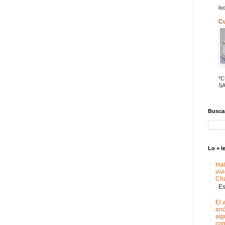
lo
C
*
SA
Buscar
Lo + l
Hal
viv
Ch
Est
El 
anó
alg
con