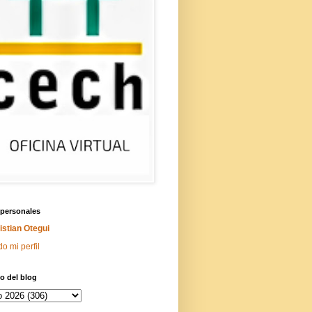
 personales
istian Otegui
do mi perfil
o del blog