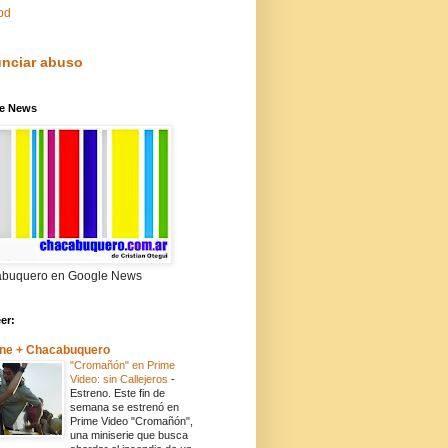
pd
nciar abuso
e News
buquero en Google News
eer:
ne + Chacabuquero
"Cromañón" en Prime
Video: sin Callejeros
-
Estreno. Este fin de
semana se estrenó en
Prime Video "Cromañón",
una miniserie que busca