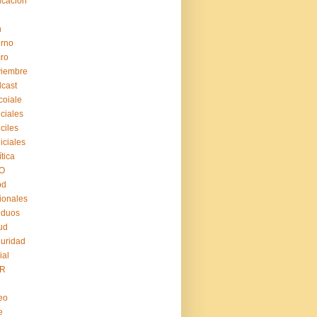
cación
n
erno
ro
viembre
cast
coiale
iciales
iciles
iiciales
ítica
O
pd
ionales
iduos
ud
uridad
ial
R
eo
e