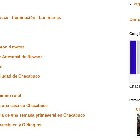
we
buco - Iluminación - Luminarias
Denu
Googl
aron 4 motos
jor Artesanal de Rawson
co
a ciudad de Chacabuco
Chaca
amino rural
Para l
n una casa de Chacabuco
Ci
revia de una semana primaveral en Chacabuco
Chacabuco y O'Higgins