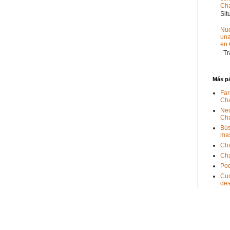
Ch
Sit
Nue
un
en
Tra
Más p
Far
Ch
Nec
Ch
Bús
ma
Ch
Ch
Pod
Cum
de