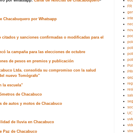
uero por Whatsapp:
Canal de Noticias de Chacabuquero
⁸
edu
FR
ge
int
s de Chacabuquero por Whatsapp
nec
no
pod
o citados y sanciones confirmadas o modificadas para el
pol
pol
có la campaña para las elecciones de octubre
pol
pol
lones de pesos en premios y publicación
Pol
acabuco Ltda. consolida su compromiso con la salud
PR
 del nuevo Tomógrafo"
qe
reg
n la escuela"
res
kilómetros de Chacabuco
sal
seg
res de autos y motos de Chacabuco
soc
UC
uvk
ilidad de lluvia en Chacabuco
vid
vin
 de Paz de Chacabuco