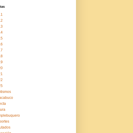
tas
11
12
13
14
15
16
17
18
19
20
21
22
25
tismos
acabuco
ecta
tura
mplebuquero
ortes
utados