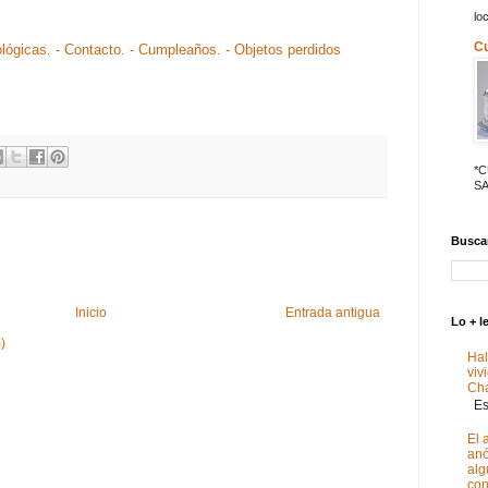
lo
C
ológicas.
- Contacto.
- Cumpleaños.
- Objetos perdidos
*
SA
Buscar
Inicio
Entrada antigua
Lo + l
)
Hal
viv
Ch
Est
El 
anó
alg
con