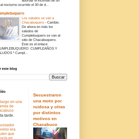
abordar el incendio de un
cal nocturno ocurrido el 30 de d...
umplebuquero
Los saludos se van a
Chacabuquero
-
Cambio.
De ahora en más los
saludos de
Cumplebuquero se van al
sitio de Chacabuquero.
Este es el enlace:
CUMPLEBUQUERO: CUMPLEAÑOS Y
LUDOS * Cumpl...
 este blog
eído
Secuestraron
una moto por
lazgo en una
ienda de
ruidosa y otras
acabuco
por distintos
a tarde.
motivos en
Chacabuco
acosador
nimo era
uien que
ocía en