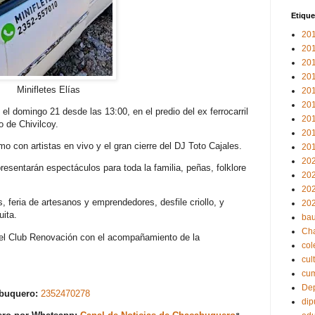
Etique
20
20
20
20
Minifletes Elías
20
20
el domingo 21 desde las 13:00, en el predio del ex ferrocarril
20
o de Chivilcoy.
20
o con artistas en vivo y el gran cierre del DJ Toto Cajales.
20
20
presentarán espectáculos para toda la familia, peñas, folklore
20
20
feria de artesanos y emprendedores, desfile criollo, y
20
ita.
bau
Ch
, el Club Renovación con el acompañamiento de la
col
cul
cu
Dep
abuquero:
2352470278
dip