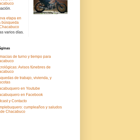
acabuco
uación.
va etapa en
a búsqueda
 Chacabuco
s varios días.
áginas
macias de turno y tiempo para
acabuco
rológicas: Avisos fúnebres de
acabuco
quedas de trabajo, vivienda, y
scotas
acabuquero en Youtube
acabuquero en Facebook
cast y Contacto
plebuquero: cumpleaños y saludos
sde Chacabuco