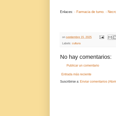
Enlaces:
- Farmacia de turno.
- Necr
on
septiembre 15, 2025
Labels:
cultura
No hay comentarios:
Publicar un comentario
Entrada más reciente
Suscribirse a:
Enviar comentarios (Atom