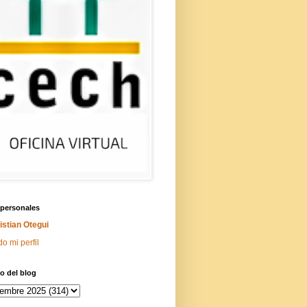
 personales
istian Otegui
do mi perfil
o del blog