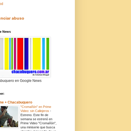
pd
nciar abuso
e News
buquero en Google News
eer:
ne + Chacabuquero
"Cromañón" en Prime
Video: sin Callejeros
-
Estreno. Este fin de
semana se estrenó en
Prime Video "Cromañón",
una miniserie que busca