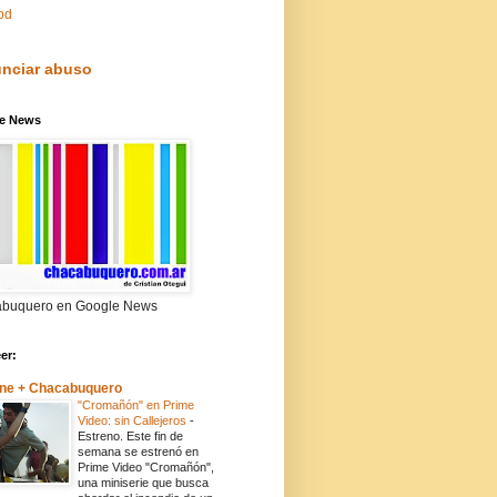
pd
nciar abuso
e News
buquero en Google News
eer:
ne + Chacabuquero
"Cromañón" en Prime
Video: sin Callejeros
-
Estreno. Este fin de
semana se estrenó en
Prime Video "Cromañón",
una miniserie que busca