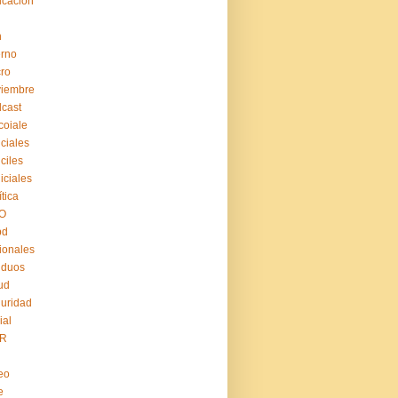
cación
n
erno
ro
viembre
cast
coiale
iciales
iciles
iiciales
ítica
O
pd
ionales
iduos
ud
uridad
ial
R
eo
e