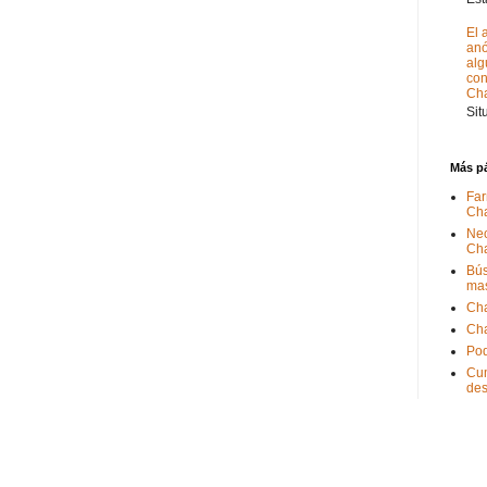
El 
anó
alg
con
Ch
Sit
Más p
Far
Ch
Nec
Ch
Bús
ma
Ch
Ch
Pod
Cum
de