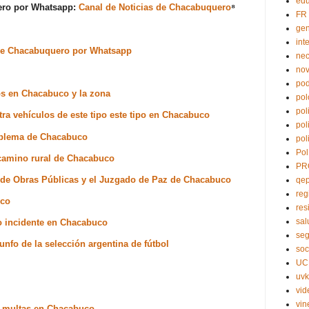
edu
uero por Whatsapp:
Canal de Noticias de Chacabuquero
⁸
FR
ge
int
s de Chacabuquero por Whatsapp
nec
no
pod
os en Chacabuco y la zona
pol
pol
ntra vehículos de este tipo este tipo en Chacabuco
pol
roblema de Chacabuco
pol
Pol
 camino rural de Chacabuco
PR
io de Obras Públicas y el Juzgado de Paz de Chacabuco
qe
reg
uco
res
sal
o incidente en Chacabuco
seg
unfo de la selección argentina de fútbol
soc
UC
uvk
vid
vin
de multas en Chacabuco