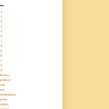
tas
11
12
13
14
15
16
17
18
19
20
21
22
25
tismos
acabuco
ecta
tura
mplebuquero
ortes
utados