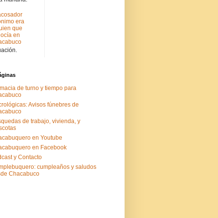
acosador
nimo era
uien que
ocía en
acabuco
uación.
áginas
macia de turno y tiempo para
acabuco
rológicas: Avisos fúnebres de
acabuco
quedas de trabajo, vivienda, y
scotas
acabuquero en Youtube
acabuquero en Facebook
cast y Contacto
plebuquero: cumpleaños y saludos
sde Chacabuco