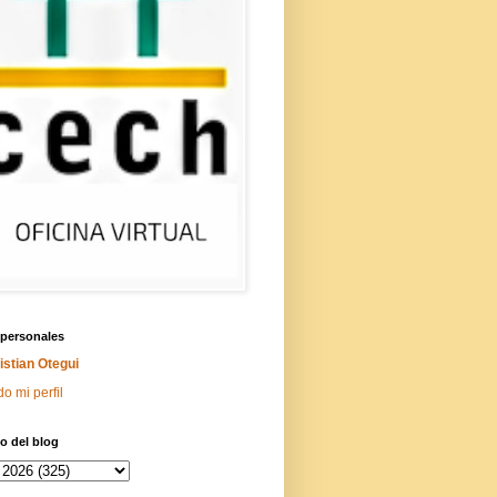
 personales
istian Otegui
do mi perfil
o del blog