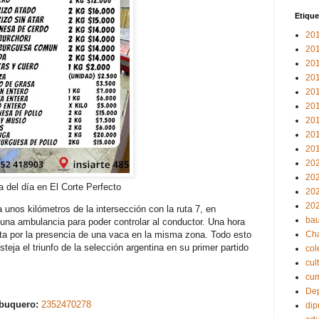
Etique
20
20
20
20
20
20
20
20
20
20
20
a del día en El Corte Perfecto
20
20
nos kilómetros de la intersección con la ruta 7, en
bau
una ambulancia para poder controlar al conductor. Una hora
rta por la presencia de una vaca en la misma zona. Todo esto
Ch
steja el triunfo de la selección argentina en su primer partido
col
cul
cu
Dep
abuquero:
2352470278
dip