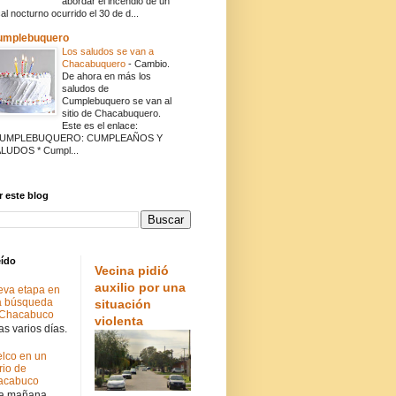
abordar el incendio de un
cal nocturno ocurrido el 30 de d...
umplebuquero
Los saludos se van a
Chacabuquero
-
Cambio.
De ahora en más los
saludos de
Cumplebuquero se van al
sitio de Chacabuquero.
Este es el enlace:
CUMPLEBUQUERO: CUMPLEAÑOS Y
LUDOS * Cumpl...
 este blog
eído
Vecina pidió
auxilio por una
va etapa en
a búsqueda
situación
 Chacabuco
violenta
s varios días.
lco en un
rio de
acabuco
a mañana.