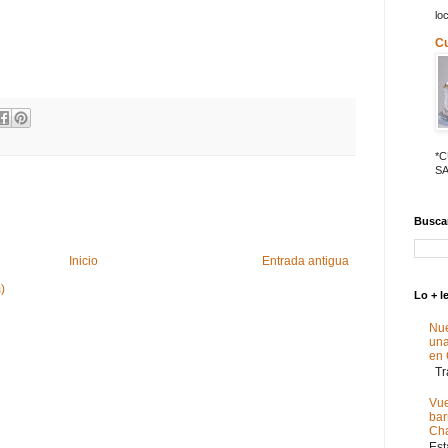
lo
C
*
SA
Buscar
Inicio
Entrada antigua
)
Lo + l
Nue
un
en
Tra
Vue
bar
Ch
Est