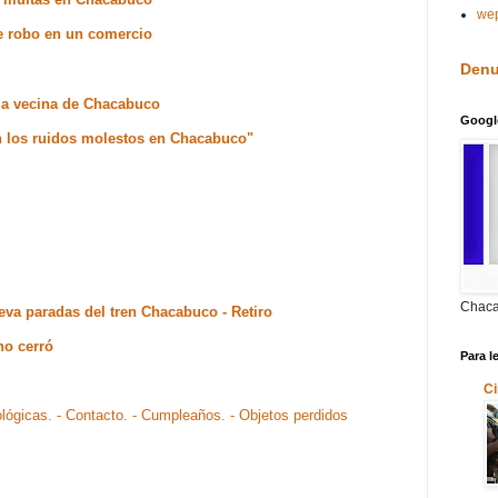
we
de robo en un comercio
Denu
la vecina de Chacabuco
Googl
n los ruidos molestos en Chacabuco"
Chaca
eva paradas del tren Chacabuco - Retiro
no cerró
Para l
Ci
ológicas.
- Contacto.
- Cumpleaños.
- Objetos perdidos