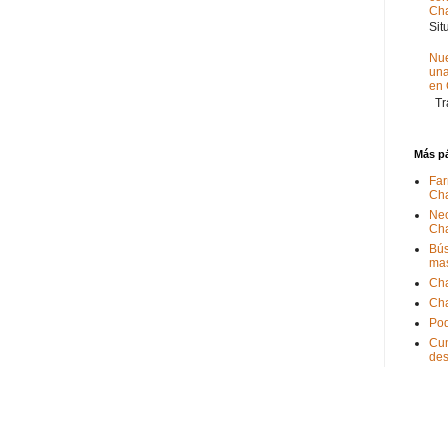
Ch
Sit
Nue
un
en
Tra
Más p
Far
Ch
Nec
Ch
Bús
ma
Ch
Ch
Pod
Cum
de