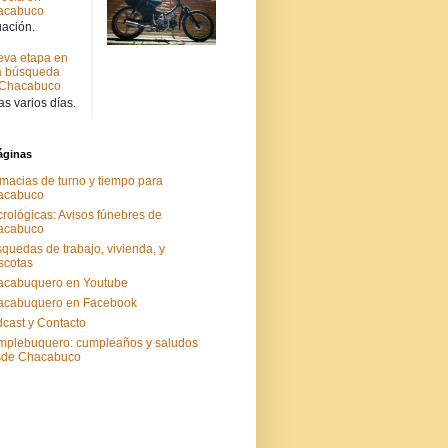
acabuco
uación.
va etapa en
a búsqueda
 Chacabuco
s varios días.
áginas
macias de turno y tiempo para
acabuco
rológicas: Avisos fúnebres de
acabuco
quedas de trabajo, vivienda, y
scotas
acabuquero en Youtube
acabuquero en Facebook
cast y Contacto
plebuquero: cumpleaños y saludos
sde Chacabuco