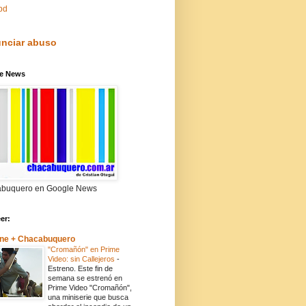
pd
nciar abuso
e News
buquero en Google News
eer:
ne + Chacabuquero
"Cromañón" en Prime
Video: sin Callejeros
-
Estreno. Este fin de
semana se estrenó en
Prime Video "Cromañón",
una miniserie que busca