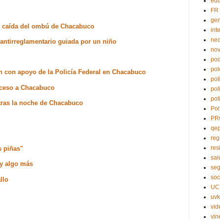
edu
FR
ge
la caída del ombú de Chacabuco
int
nec
antirreglamentario guiada por un niño
no
pod
pol
ón con apoyo de la Policía Federal en Chacabuco
pol
acceso a Chacabuco
pol
pol
tras la noche de Chacabuco
Pol
PR
qe
reg
res
s piñas"
sal
 y algo más
seg
soc
llo
UC
uvk
vid
vin