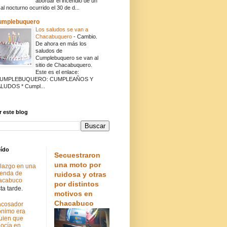
abordar el incendio de un
cal nocturno ocurrido el 30 de d...
umplebuquero
Los saludos se van a
Chacabuquero
-
Cambio.
De ahora en más los
saludos de
Cumplebuquero se van al
sitio de Chacabuquero.
Este es el enlace:
CUMPLEBUQUERO: CUMPLEAÑOS Y
LUDOS * Cumpl...
 este blog
eído
Secuestraron
una moto por
lazgo en una
ienda de
ruidosa y otras
acabuco
por distintos
a tarde.
motivos en
Chacabuco
acosador
nimo era
uien que
ocía en