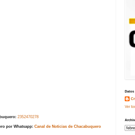
Datos
Cr
Ver to
abuquero:
2352470278
Archiv
uero por Whatsapp:
Canal de Noticias de Chacabuquero