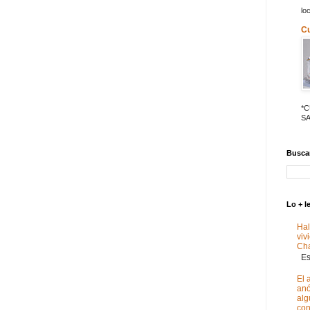
lo
C
*
SA
Buscar
Lo + l
Hal
viv
Ch
Est
El 
anó
alg
con