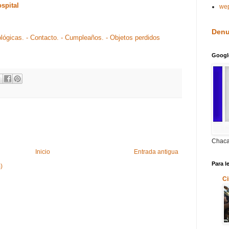
spital
we
Denu
ológicas.
- Contacto.
- Cumpleaños.
- Objetos perdidos
Googl
Chaca
Inicio
Entrada antigua
Para l
)
Ci