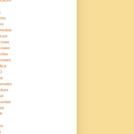
cación
n
erno
ro
viembre
cast
coiale
iciales
iciles
iiciales
ítica
O
pd
ionales
iduos
ud
uridad
ial
R
eo
e