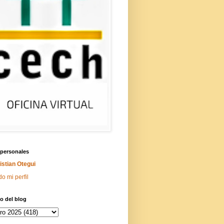
 personales
istian Otegui
do mi perfil
o del blog