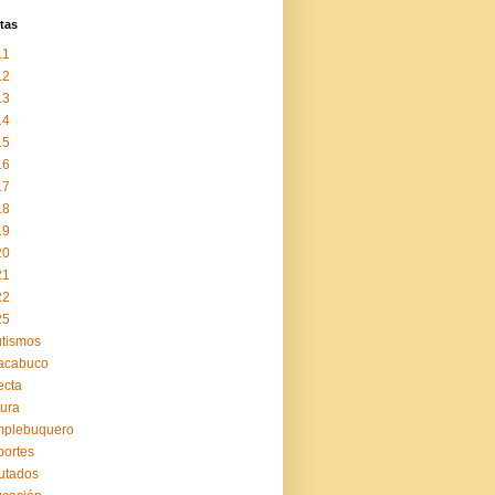
tas
11
12
13
14
15
16
17
18
19
20
21
22
25
tismos
acabuco
ecta
tura
mplebuquero
ortes
utados