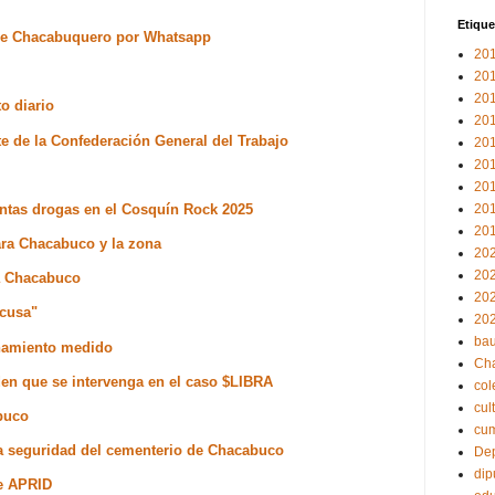
Etique
s de Chacabuquero por Whatsapp
20
20
20
to diario
20
te de la Confederación General del Trabajo
20
20
20
tintas drogas en el Cosquín Rock 2025
20
20
ara Chacabuco y la zona
20
20
 a Chacabuco
20
xcusa"
20
bau
onamiento medido
Ch
en que se intervenga en el caso $LIBRA
col
cul
abuco
cu
la seguridad del cementerio de Chacabuco
Dep
dip
de APRID