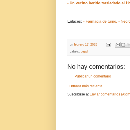
- Un vecino herido trasladado al Ho
Enlaces:
- Farmacia de turno.
- Necr
on
febrero 17, 2025
Labels:
qepd
No hay comentarios:
Publicar un comentario
Entrada más reciente
Suscribirse a:
Enviar comentarios (Atom