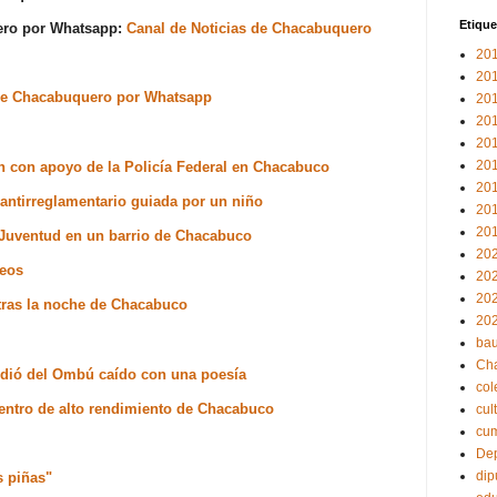
Etique
uero por Whatsapp:
Canal de Noticias de Chacabuquero
20
20
s de Chacabuquero por Whatsapp
20
20
20
20
ón con apoyo de la Policía Federal en Chacabuco
20
antirreglamentario guiada por un niño
20
20
a Juventud en un barrio de Chacabuco
20
teos
20
20
tras la noche de Chacabuco
20
bau
Ch
idió del Ombú caído con una poesía
col
centro de alto rendimiento de Chacabuco
cul
cu
Dep
dip
s piñas"