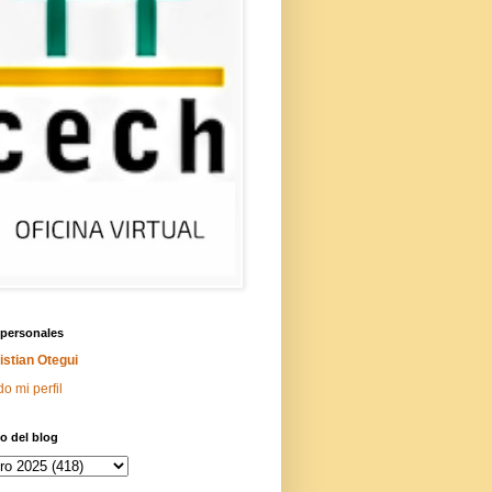
 personales
istian Otegui
do mi perfil
o del blog