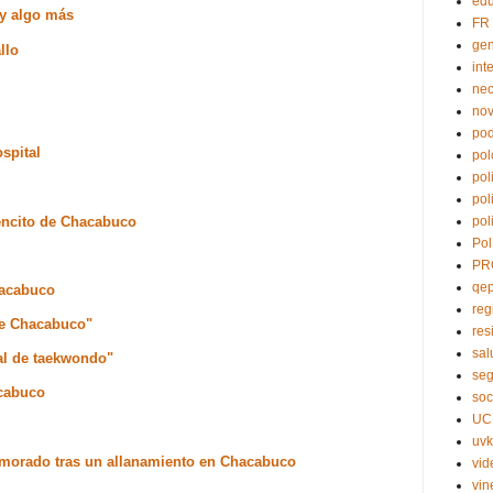
edu
 y algo más
FR
ge
llo
int
nec
no
pod
spital
pol
pol
pol
rencito de Chacabuco
pol
Pol
PR
qe
hacabuco
reg
de Chacabuco"
res
sal
al de taekwondo"
seg
acabuco
soc
UC
uvk
emorado tras un allanamiento en Chacabuco
vid
vin