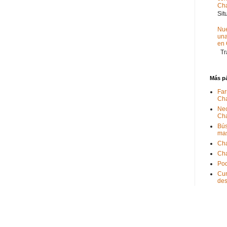
Ch
Sit
Nue
un
en
Tra
Más p
Far
Ch
Nec
Ch
Bús
ma
Ch
Ch
Pod
Cum
de