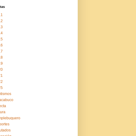
tas
11
12
13
14
15
16
17
18
19
20
21
22
25
tismos
acabuco
ecta
tura
mplebuquero
ortes
utados