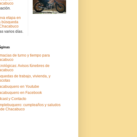
acabuco
uación.
va etapa en
a búsqueda
 Chacabuco
s varios días.
áginas
macias de turno y tiempo para
acabuco
rológicas: Avisos fúnebres de
acabuco
quedas de trabajo, vivienda, y
scotas
acabuquero en Youtube
acabuquero en Facebook
cast y Contacto
plebuquero: cumpleaños y saludos
sde Chacabuco