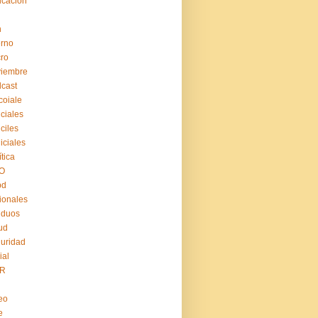
cación
n
erno
ro
viembre
cast
coiale
iciales
iciles
iiciales
ítica
O
pd
ionales
iduos
ud
uridad
ial
R
eo
e