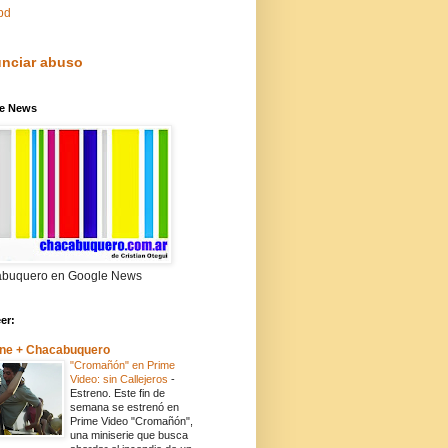
pd
nciar abuso
e News
buquero en Google News
eer:
ne + Chacabuquero
"Cromañón" en Prime
Video: sin Callejeros
-
Estreno. Este fin de
semana se estrenó en
Prime Video "Cromañón",
una miniserie que busca