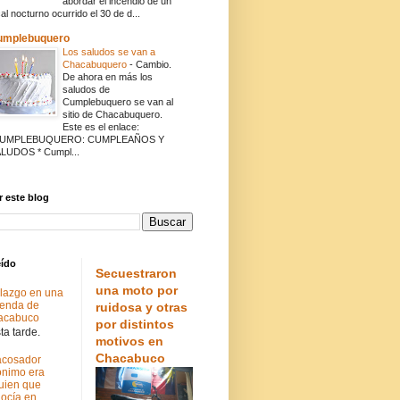
abordar el incendio de un
cal nocturno ocurrido el 30 de d...
umplebuquero
Los saludos se van a
Chacabuquero
-
Cambio.
De ahora en más los
saludos de
Cumplebuquero se van al
sitio de Chacabuquero.
Este es el enlace:
CUMPLEBUQUERO: CUMPLEAÑOS Y
LUDOS * Cumpl...
 este blog
eído
Secuestraron
una moto por
lazgo en una
ienda de
ruidosa y otras
acabuco
por distintos
a tarde.
motivos en
Chacabuco
acosador
nimo era
uien que
ocía en