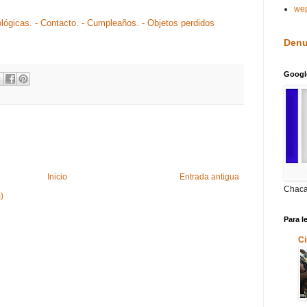
we
ológicas.
- Contacto.
- Cumpleaños.
- Objetos perdidos
Denu
Googl
Inicio
Entrada antigua
Chaca
)
Para l
Ci