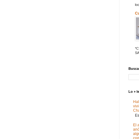
lo
C
*
SA
Buscar
Lo + l
Hal
viv
Ch
Est
El 
anó
alg
con