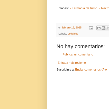
Enlaces:
- Farmacia de turno.
- Necr
on
febrero 16, 2025
Labels:
policiales
No hay comentarios:
Publicar un comentario
Entrada más reciente
Suscribirse a:
Enviar comentarios (Atom