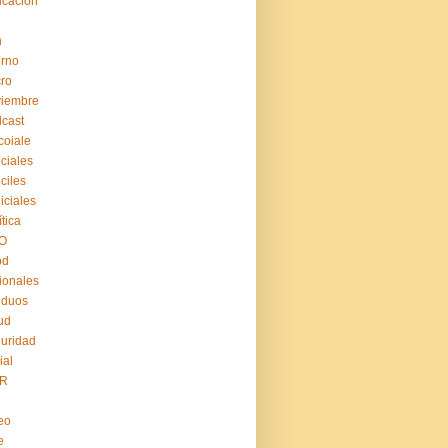
cación
n
erno
ro
viembre
cast
coiale
iciales
iciles
iiciales
ítica
O
pd
ionales
iduos
ud
uridad
ial
R
eo
e