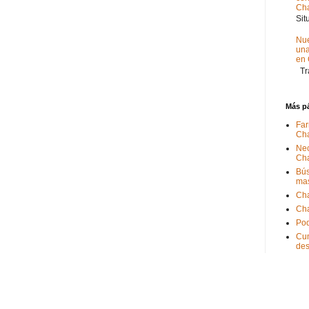
Ch
Sit
Nue
un
en
Tra
Más p
Far
Ch
Nec
Ch
Bús
ma
Ch
Ch
Pod
Cum
de