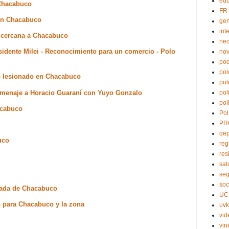
edu
 Chacabuco
FR
a en Chacabuco
ge
int
d cercana a Chacabuco
nec
sidente Milei - Reconocimiento para un comercio - Polo
no
pod
pol
no lesionado en Chacabuco
pol
omenaje a Horacio Guaraní con Yuyo Gonzalo
pol
pol
acabuco
Pol
PR
qe
uco
reg
res
sal
seg
soc
gada de Chacabuco
UC
o para Chacabuco y la zona
uvk
vid
vin