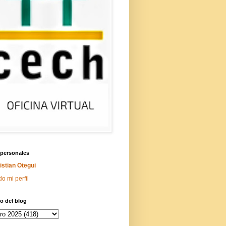
 personales
istian Otegui
do mi perfil
o del blog