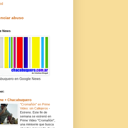
pd
nciar abuso
e News
buquero en Google News
eer:
ne + Chacabuquero
"Cromañón" en Prime
Video: sin Callejeros
-
Estreno. Este fin de
semana se estrenó en
Prime Video "Cromañón",
una miniserie que busca