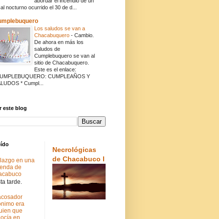
abordar el incendio de un
cal nocturno ocurrido el 30 de d...
umplebuquero
Los saludos se van a
Chacabuquero
-
Cambio.
De ahora en más los
saludos de
Cumplebuquero se van al
sitio de Chacabuquero.
Este es el enlace:
CUMPLEBUQUERO: CUMPLEAÑOS Y
LUDOS * Cumpl...
 este blog
eído
Necrológicas
de Chacabuco I
lazgo en una
ienda de
acabuco
a tarde.
acosador
nimo era
uien que
ocía en