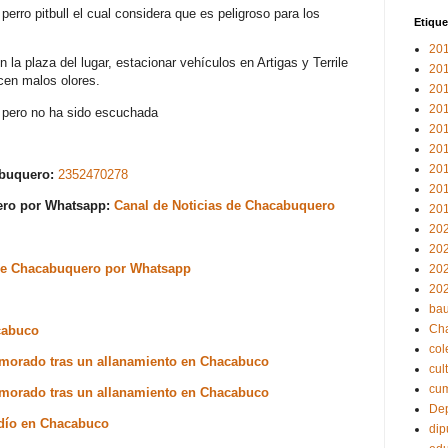
perro pitbull el cual considera que es peligroso para los
Etique
20
 la plaza del lugar, estacionar vehículos en Artigas y Terrile
20
ucen malos olores.
20
20
 pero no ha sido escuchada
20
20
20
abuquero:
2352470278
20
uero por Whatsapp:
Canal de Noticias de Chacabuquero
20
20
20
s de Chacabuquero por Whatsapp
20
20
bau
Ch
acabuco
col
emorado tras un allanamiento en Chacabuco
cul
cu
emorado tras un allanamiento en Chacabuco
Dep
ldío en Chacabuco
dip