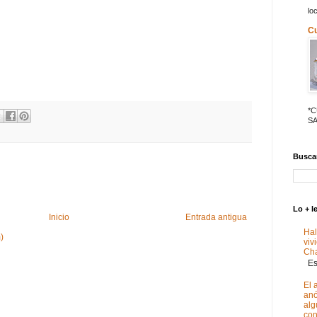
lo
C
*
SA
Buscar
Lo + l
Inicio
Entrada antigua
Hal
)
viv
Ch
Est
El 
anó
alg
con