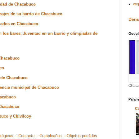
iudad de Chacabuco
we
aisajes de su barrio de Chacabuco
Denu
orados en Chacabuco
en los bares, Juventud en un barrio y olimpiadas de
Googl
 Chacabuco
co
a de Chacabuco
Chaca
dencia municipal de Chacabuco
hacabuco
Para l
 Chacabuco
Ci
buco y Chivilcoy
ológicas.
- Contacto.
- Cumpleaños.
- Objetos perdidos