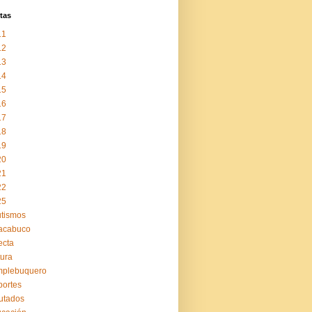
tas
11
12
13
14
15
16
17
18
19
20
21
22
25
tismos
acabuco
ecta
tura
mplebuquero
ortes
utados