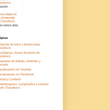
acabuco
uación.
va etapa en
a búsqueda
 Chacabuco
s varios días.
áginas
macias de turno y tiempo para
acabuco
rológicas: Avisos fúnebres de
acabuco
quedas de trabajo, vivienda, y
scotas
acabuquero en Youtube
acabuquero en Facebook
cast y Contacto
plebuquero: cumpleaños y saludos
sde Chacabuco