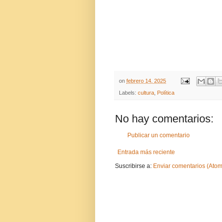
on
febrero 14, 2025
Labels:
cultura
,
Política
No hay comentarios:
Publicar un comentario
Entrada más reciente
Suscribirse a:
Enviar comentarios (Atom