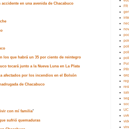
edu
 un accidente en una avenida de Chacabuco
FR
ge
int
oche
nec
no
co
pod
pol
pol
uco
pol
en los que habrá un 35 por ciento de reintegro
pol
Pol
uco tocará junto a la Nueva Luna en La Plata
PR
a afectados por los incendios en el Bolsón
qe
reg
a madrugada de Chacabuco
res
sal
seg
soc
UC
ivir con mí familia
"
uvk
 que sufrió quemaduras
vid
vin