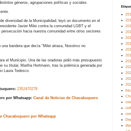
istintos géneros, agrupaciones políticas y sociales.
Etique
sente.
20
20
 de diversidad de la Municipalidad, leyó un documento en el
 presidente Javier Milei contra la comunidad LGBT y el
20
e persecución hacia nuestra comunidad entre otros sectores
20
20
20
ó una bandera que decía "Milei atrasa, Nosotrxs no
20
20
ara el Municipio. Una de las oradoras pidió más presupuesto
20
ie su titular, Martha Hortmann, tras la polémica generada por
20
io Laura Tedesco.
20
20
20
abuquero:
2352470278
bau
Ch
uero por Whatsapp:
Canal de Noticias de Chacabuquero
col
cul
cu
s de Chacabuquero por Whatsapp
Dep
dip