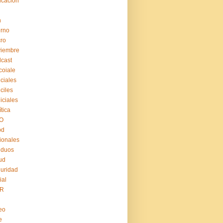
cación
n
erno
ro
viembre
cast
coiale
iciales
iciles
iiciales
ítica
O
pd
ionales
iduos
ud
uridad
ial
R
eo
e