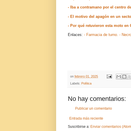
- Iba a contramano por el centro 
- El motivo del apagón en un sect
- Por qué retuvieron esta moto en
Enlaces:
- Farmacia de turno.
- Necr
on
febrero 01, 2025
Labels:
Política
No hay comentarios:
Publicar un comentario
Entrada más reciente
Suscribirse a:
Enviar comentarios (Atom