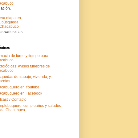
acabuco
uación.
va etapa en
a búsqueda
 Chacabuco
s varios días.
áginas
macia de turno y tiempo para
acabuco
rológicas: Avisos fúnebres de
acabuco
quedas de trabajo, vivienda, y
scotas
acabuquero en Youtube
acabuquero en Facebook
cast y Contacto
plebuquero: cumpleaños y saludos
sde Chacabuco