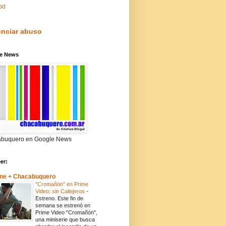
pd
nciar abuso
e News
buquero en Google News
eer:
ne + Chacabuquero
"Cromañón" en Prime
Video: sin Callejeros
-
Estreno. Este fin de
semana se estrenó en
Prime Video "Cromañón",
una miniserie que busca