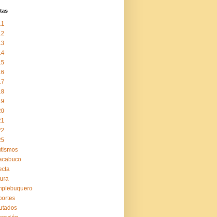
tas
11
12
13
14
15
16
17
18
19
20
21
22
25
tismos
acabuco
ecta
tura
mplebuquero
ortes
utados