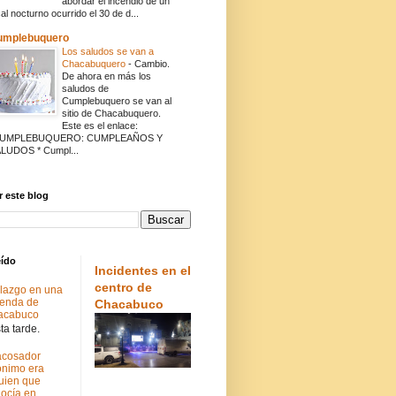
abordar el incendio de un
cal nocturno ocurrido el 30 de d...
umplebuquero
Los saludos se van a
Chacabuquero
-
Cambio.
De ahora en más los
saludos de
Cumplebuquero se van al
sitio de Chacabuquero.
Este es el enlace:
CUMPLEBUQUERO: CUMPLEAÑOS Y
LUDOS * Cumpl...
 este blog
eído
Incidentes en el
centro de
lazgo en una
ienda de
Chacabuco
acabuco
a tarde.
acosador
nimo era
uien que
ocía en