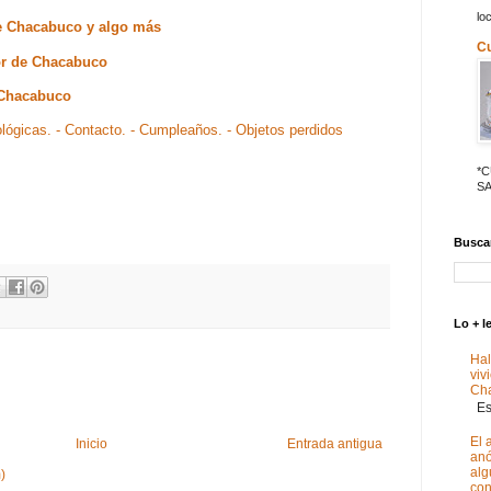
lo
de Chacabuco y algo más
C
or de Chacabuco
 Chacabuco
ológicas.
- Contacto.
- Cumpleaños.
- Objetos perdidos
*
SA
Buscar
Lo + l
Hal
viv
Ch
Est
El 
Inicio
Entrada antigua
anó
alg
)
con