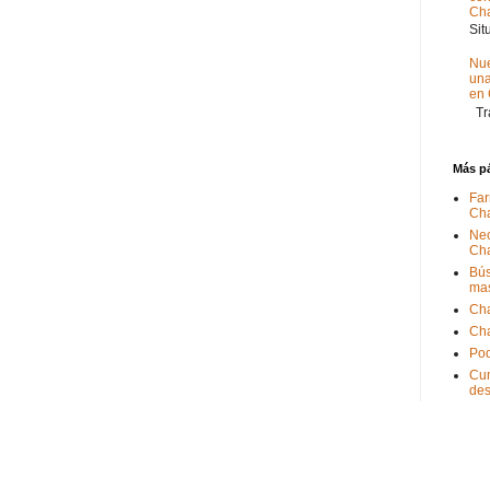
Ch
Sit
Nue
un
en
Tra
Más p
Far
Ch
Nec
Ch
Bús
ma
Ch
Ch
Pod
Cum
de