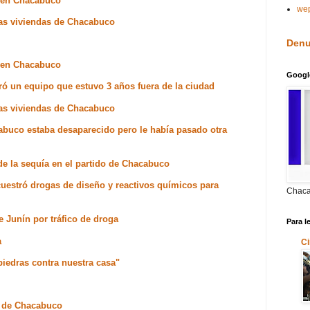
s en Chacabuco
we
rias viviendas de Chacabuco
Denu
s en Chacabuco
Googl
ró un equipo que estuvo 3 años fuera de la ciudad
rias viviendas de Chacabuco
abuco estaba desaparecido pero le había pasado otra
de la sequía en el partido de Chacabuco
ecuestró drogas de diseño y reactivos químicos para
Chaca
e Junín por tráfico de droga
Para l
a
Ci
piedras contra nuestra casa"
a de Chacabuco