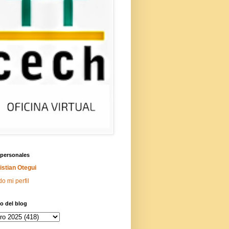
 personales
istian Otegui
do mi perfil
o del blog