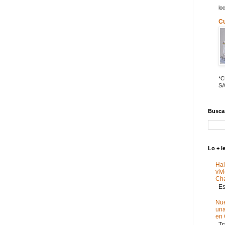
lo
C
*
SA
Buscar
Lo + l
Hal
viv
Ch
Est
Nue
un
en
Tra