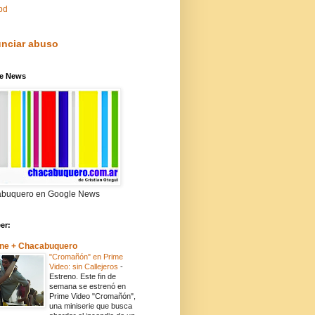
pd
nciar abuso
e News
buquero en Google News
eer:
ne + Chacabuquero
"Cromañón" en Prime
Video: sin Callejeros
-
Estreno. Este fin de
semana se estrenó en
Prime Video "Cromañón",
una miniserie que busca