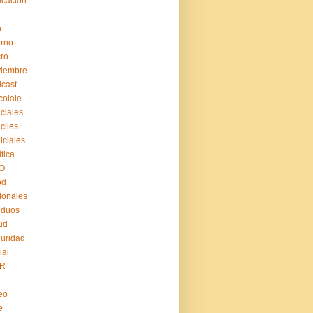
cación
n
erno
ro
viembre
cast
coiale
iciales
iciles
iiciales
ítica
O
pd
ionales
iduos
ud
uridad
ial
R
eo
e