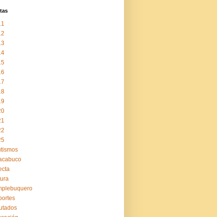
tas
11
12
13
14
15
16
17
18
19
20
21
22
25
tismos
acabuco
ecta
tura
mplebuquero
ortes
utados