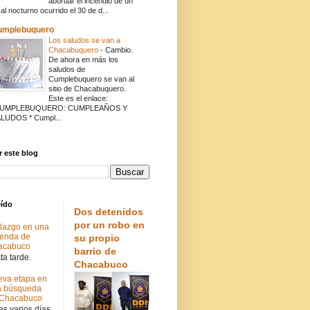
abordar el incendio de un
cal nocturno ocurrido el 30 de d...
umplebuquero
Los saludos se van a
Chacabuquero
-
Cambio.
De ahora en más los
saludos de
Cumplebuquero se van al
sitio de Chacabuquero.
Este es el enlace:
CUMPLEBUQUERO: CUMPLEAÑOS Y
LUDOS * Cumpl...
 este blog
eído
Dos detenidos
por un robo en
lazgo en una
ienda de
su propio
acabuco
barrio de
a tarde.
Chacabuco
va etapa en
a búsqueda
 Chacabuco
s varios días.