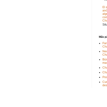
El 
anó
alg
con
Ch
Sit
Más p
Far
Ch
Nec
Ch
Bús
ma
Ch
Ch
Pod
Cum
de