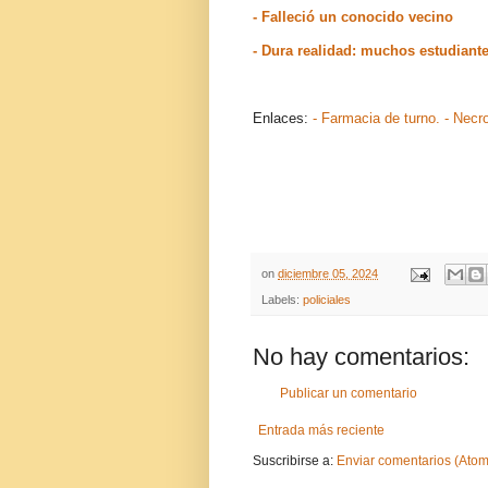
- Falleció un conocido vecino
- Dura realidad: muchos estudiant
Enlaces:
- Farmacia de turno.
- Necr
on
diciembre 05, 2024
Labels:
policiales
No hay comentarios:
Publicar un comentario
Entrada más reciente
Suscribirse a:
Enviar comentarios (Atom