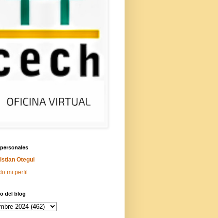
 personales
istian Otegui
do mi perfil
o del blog