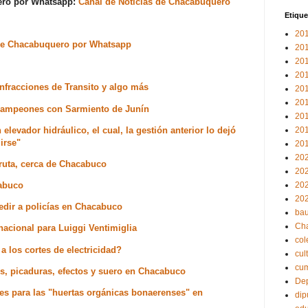
uero por Whatsapp:
Canal de Noticias de Chacabuquero
Etique
20
s de Chacabuquero por Whatsapp
20
20
20
infracciones de Transito y algo más
20
20
 campeones con Sarmiento de Junín
20
 elevador hidráulico, el cual, la gestión anterior lo dejó
20
irse"
20
20
 ruta, cerca de Chacabuco
20
cabuco
20
20
edir a policías en Chacabuco
bau
Ch
acional para Luiggi Ventimiglia
col
a los cortes de electricidad?
cul
cu
es, picaduras, efectos y suero en Chacabuco
Dep
nes para las "huertas orgánicas bonaerenses" en
dip