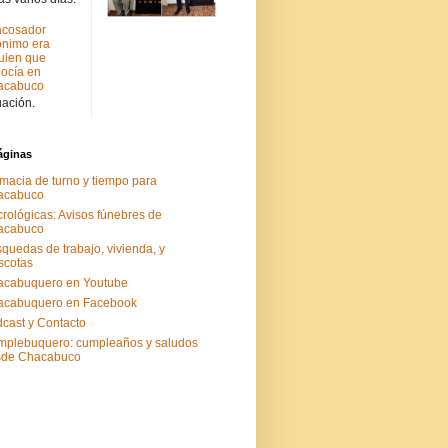
acosador
nimo era
uien que
ocía en
acabuco
uación.
áginas
macia de turno y tiempo para
acabuco
rológicas: Avisos fúnebres de
acabuco
quedas de trabajo, vivienda, y
scotas
acabuquero en Youtube
acabuquero en Facebook
cast y Contacto
plebuquero: cumpleaños y saludos
sde Chacabuco