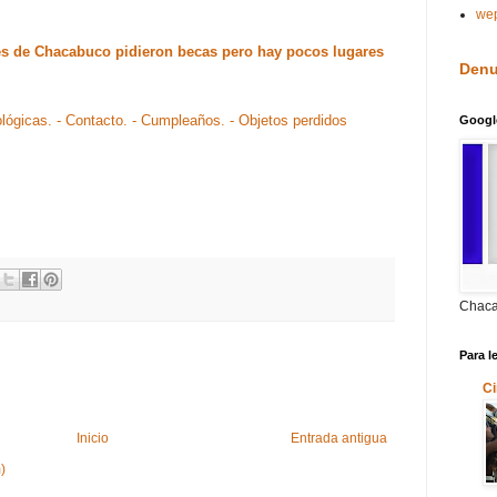
we
es de Chacabuco pidieron becas pero hay pocos lugares
Denu
ológicas.
- Contacto.
- Cumpleaños.
- Objetos perdidos
Googl
Chaca
Para l
Ci
Inicio
Entrada antigua
)