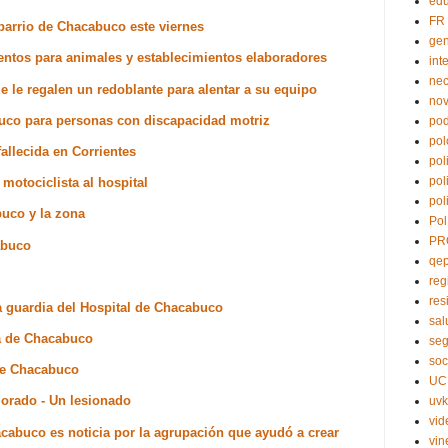
edu
FR
barrio de Chacabuco este viernes
ge
entos para animales y establecimientos elaboradores
int
nec
 le regalen un redoblante para alentar a su equipo
no
abuco para personas con discapacidad motriz
pod
pol
allecida en Corrientes
pol
pol
motociclista al hospital
pol
buco y la zona
Pol
PR
abuco
qe
reg
res
la guardia del Hospital de Chacabuco
sal
a de Chacabuco
seg
soc
 de Chacabuco
UC
morado - Un lesionado
uvk
vid
acabuco es noticia por la agrupación que ayudó a crear
vin