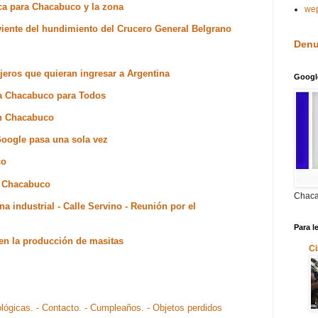
ica para Chacabuco y la zona
we
viente del hundimiento del Crucero General Belgrano
Denu
njeros que quieran ingresar a Argentina
Googl
ma Chacabuco para Todos
en Chacabuco
Google pasa una sola vez
co
n Chacabuco
Chaca
 industrial - Calle Servino - Reunión por el
Para l
en la producción de masitas
Ci
ológicas.
- Contacto.
- Cumpleaños.
- Objetos perdidos