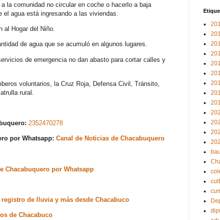
a la comunidad no circular en coche o hacerlo a baja
Etique
e el agua está ingresando a las viviendas.
20
 al Hogar del Niño.
20
antidad de agua que se acumuló en algunos lugares.
20
20
 servicios de emergencia no dan abasto para cortar calles y
20
20
20
eros voluntarios, la Cruz Roja, Defensa Civil, Tránsito,
rulla rural.
20
20
20
20
abuquero:
2352470278
20
uero por Whatsapp:
Canal de Noticias de Chacabuquero
20
bau
Ch
s de Chacabuquero por Whatsapp
col
cul
cu
 registro de lluvia y más desde Chacabuco
Dep
dip
inos de Chacabuco