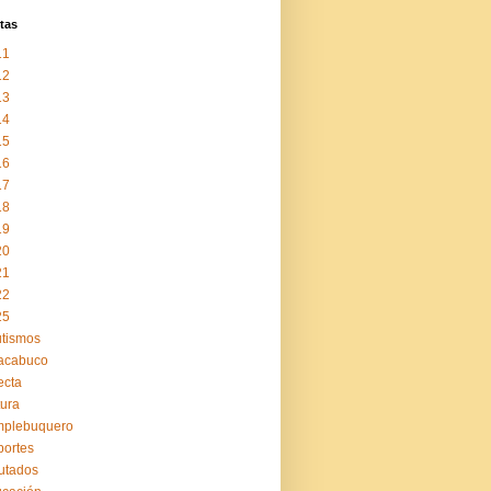
tas
11
12
13
14
15
16
17
18
19
20
21
22
25
tismos
acabuco
ecta
tura
mplebuquero
ortes
utados