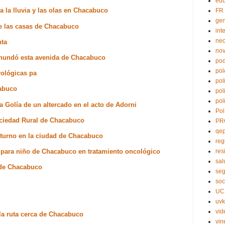
edu
a la lluvia y las olas en Chacabuco
FR
ge
de las casas de Chacabuco
int
nec
nta
no
inundó esta avenida de Chacabuco
pod
pol
rológicas pa
pol
cabuco
pol
pol
 a Golía de un altercado en el acto de Adorni
Pol
ociedad Rural de Chacabuco
PR
qe
 turno en la ciudad de Chacabuco
reg
 para niño de Chacabuco en tratamiento oncológico
res
sal
a de Chacabuco
seg
soc
UC
uvk
vid
 la ruta cerca de Chacabuco
vin