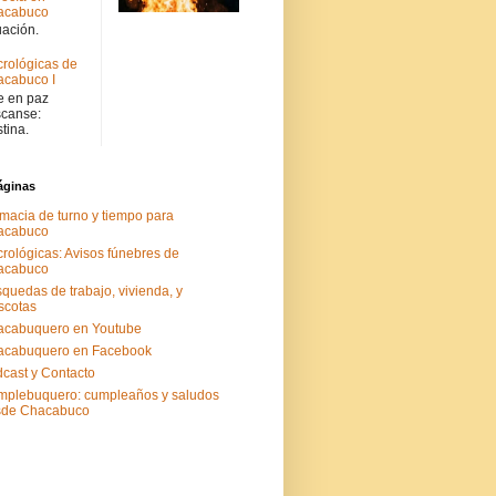
acabuco
uación.
rológicas de
cabuco I
 en paz
canse:
stina.
áginas
macia de turno y tiempo para
acabuco
rológicas: Avisos fúnebres de
acabuco
quedas de trabajo, vivienda, y
scotas
acabuquero en Youtube
acabuquero en Facebook
cast y Contacto
plebuquero: cumpleaños y saludos
sde Chacabuco