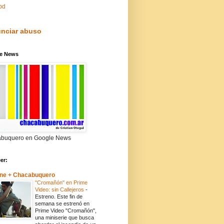
pd
nciar abuso
e News
buquero en Google News
eer:
ne + Chacabuquero
"Cromañón" en Prime
Video: sin Callejeros
-
Estreno. Este fin de
semana se estrenó en
Prime Video "Cromañón",
una miniserie que busca