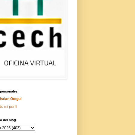
 personales
istian Otegui
do mi perfil
o del blog