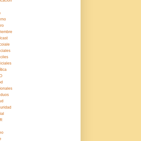
cación
n
erno
ro
viembre
cast
coiale
iciales
iciles
iiciales
ítica
O
pd
ionales
iduos
ud
uridad
ial
R
eo
e