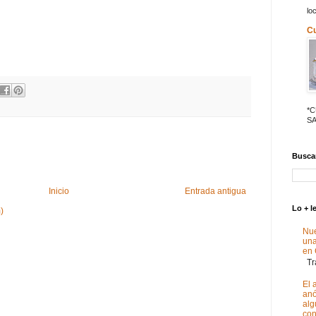
lo
C
*
SA
Buscar
Inicio
Entrada antigua
Lo + l
)
Nue
un
en
Tra
El 
anó
alg
con