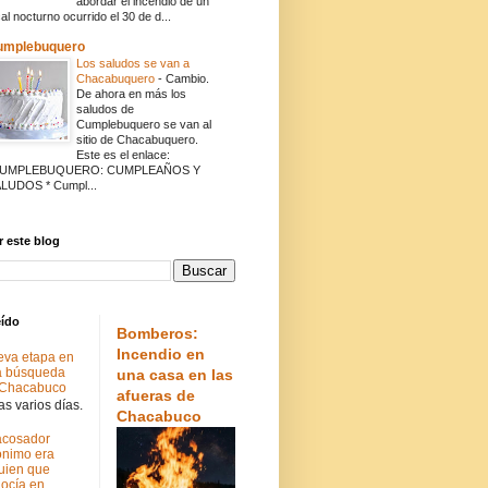
abordar el incendio de un
cal nocturno ocurrido el 30 de d...
umplebuquero
Los saludos se van a
Chacabuquero
-
Cambio.
De ahora en más los
saludos de
Cumplebuquero se van al
sitio de Chacabuquero.
Este es el enlace:
CUMPLEBUQUERO: CUMPLEAÑOS Y
LUDOS * Cumpl...
 este blog
eído
Bomberos:
Incendio en
va etapa en
a búsqueda
una casa en las
 Chacabuco
afueras de
s varios días.
Chacabuco
acosador
nimo era
uien que
ocía en