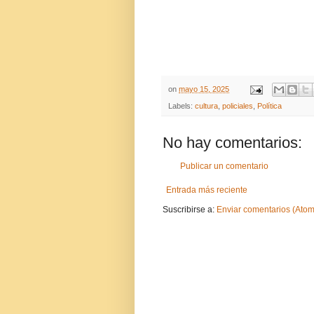
on
mayo 15, 2025
Labels:
cultura
,
policiales
,
Política
No hay comentarios:
Publicar un comentario
Entrada más reciente
Suscribirse a:
Enviar comentarios (Atom