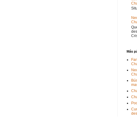
Ch
Sit
Nec
Cha
Que
des
Cri
Más p
Far
Ch
Nec
Ch
Bús
ma
Ch
Ch
Pod
Cum
de