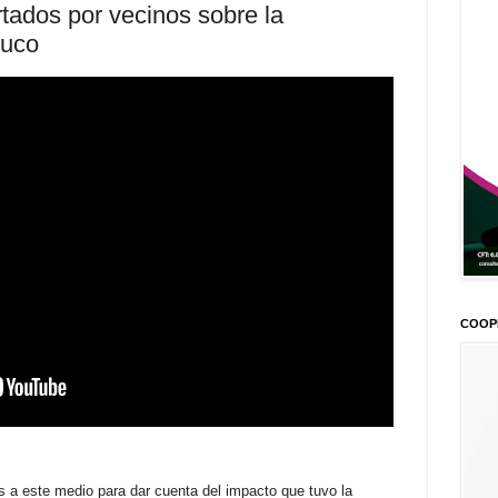
tados por vecinos sobre la
buco
COOP
s a este medio para dar cuenta del impacto que tuvo la