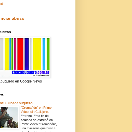
pd
nciar abuso
e News
buquero en Google News
eer:
ne + Chacabuquero
"Cromañón" en Prime
Video: sin Callejeros
-
Estreno. Este fin de
semana se estrenó en
Prime Video "Cromañón",
una miniserie que busca