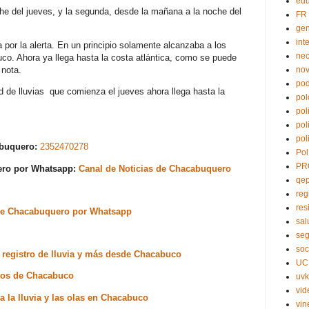
edu
che del jueves, y la segunda, desde la mañana a la noche del
FR
ge
int
 por la alerta. En un principio solamente alcanzaba a los
nec
uco. Ahora ya llega hasta la costa atlántica, como se puede
 nota.
no
pod
d de lluvias que comienza el jueves ahora llega hasta la
pol
pol
pol
pol
abuquero:
2352470278
Pol
PR
uero por Whatsapp:
Canal de Noticias de Chacabuquero
qe
reg
res
s de Chacabuquero por Whatsapp
sal
seg
soc
 registro de lluvia y más desde Chacabuco
UC
inos de Chacabuco
uvk
vid
a la lluvia y las olas en Chacabuco
vin