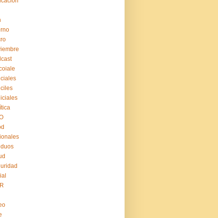
cación
n
erno
ro
viembre
cast
coiale
iciales
iciles
iiciales
ítica
O
pd
ionales
iduos
ud
uridad
ial
R
eo
e