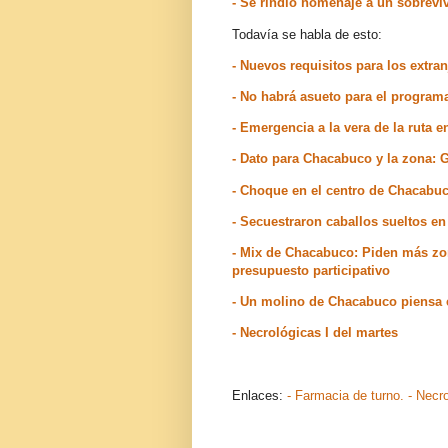
- Se rindió homenaje a un sobrevi
Todavía se habla de esto:
- Nuevos requisitos para los extra
- No habrá asueto para el progra
- Emergencia a la vera de la ruta 
- Dato para Chacabuco y la zona: 
- Choque en el centro de Chacabu
- Secuestraron caballos sueltos e
- Mix de Chacabuco: Piden más zona
presupuesto participativo
- Un molino de Chacabuco piensa 
- Necrológicas I del martes
Enlaces:
- Farmacia de turno.
- Necr