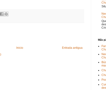
Ch
Sit
Nec
Cha
Que
des
Cri
Más p
Far
Inicio
Entrada antigua
Ch
Nec
)
Ch
Bús
ma
Ch
Ch
Pod
Cum
de