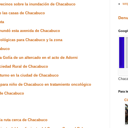
we
 vecinos sobre la inundación de Chacabuco
de las casas de Chacabuco
Denu
nta
inundó esta avenida de Chacabuco
Googl
orológicas para Chacabuco y la zona
cabuco
 a Golía de un altercado en el acto de Adorni
ociedad Rural de Chacabuco
 turno en la ciudad de Chacabuco
Chaca
 para niño de Chacabuco en tratamiento oncológico
Para l
a de Chacabuco
Ci
 la ruta cerca de Chacabuco