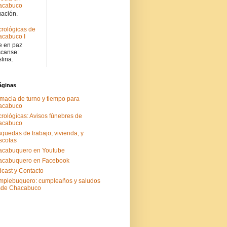
acabuco
uación.
rológicas de
cabuco I
 en paz
canse:
stina.
áginas
macia de turno y tiempo para
acabuco
rológicas: Avisos fúnebres de
acabuco
quedas de trabajo, vivienda, y
scotas
acabuquero en Youtube
acabuquero en Facebook
cast y Contacto
plebuquero: cumpleaños y saludos
sde Chacabuco