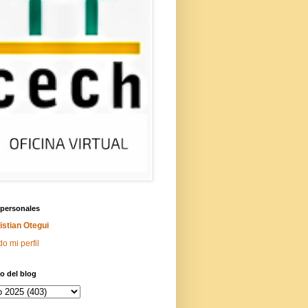
 personales
istian Otegui
do mi perfil
o del blog