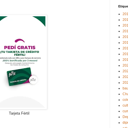
Etique
20
20
20
20
20
20
20
20
20
20
20
20
20
bau
Ch
col
cul
cu
Tarjeta Fértil
Dep
dip