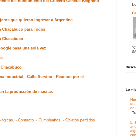
viente del hundimiento del Crucero General Belgrano
lo
C
njeros que quieran ingresar a Argentina
ma Chacabuco para Todos
en Chacabuco
*
Google pasa una sola vez
SA
co
n Chacabuco
Buscar
 industrial - Calle Servino - Reunión por el
Lo + l
en la producción de masitas
Nue
un
en
Tra
ológicas.
- Contacto.
- Cumpleaños.
- Objetos perdidos
El 
anó
alg
con