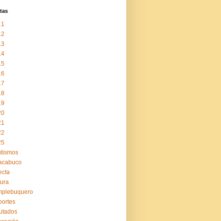
tas
11
12
13
14
15
16
17
18
19
20
21
22
25
tismos
acabuco
ecta
tura
mplebuquero
ortes
utados