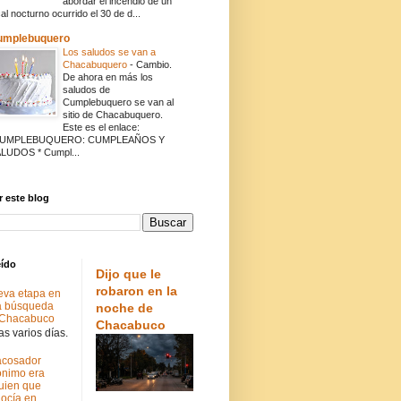
abordar el incendio de un
cal nocturno ocurrido el 30 de d...
umplebuquero
Los saludos se van a
Chacabuquero
-
Cambio.
De ahora en más los
saludos de
Cumplebuquero se van al
sitio de Chacabuquero.
Este es el enlace:
CUMPLEBUQUERO: CUMPLEAÑOS Y
LUDOS * Cumpl...
 este blog
eído
Dijo que le
robaron en la
va etapa en
a búsqueda
noche de
 Chacabuco
Chacabuco
s varios días.
acosador
nimo era
uien que
ocía en