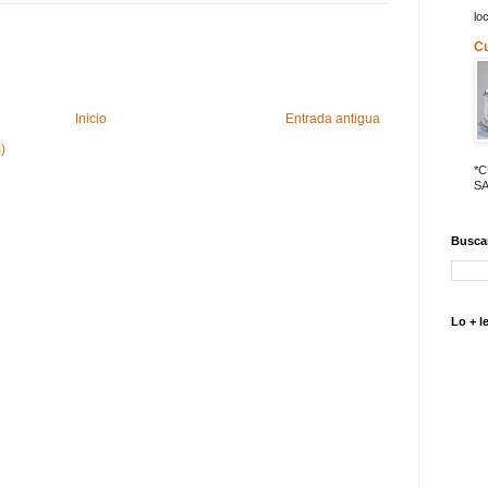
lo
C
Inicio
Entrada antigua
)
*
SA
Buscar
Lo + l