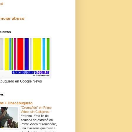
pd
nciar abuso
e News
buquero en Google News
eer:
ne + Chacabuquero
"Cromañón" en Prime
Video: sin Callejeros
-
Estreno. Este fin de
semana se estrenó en
Prime Video "Cromañón",
una miniserie que busca