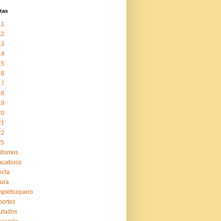
tas
11
12
13
14
15
16
17
18
19
20
21
22
25
tismos
acabuco
ecta
tura
mplebuquero
ortes
utados