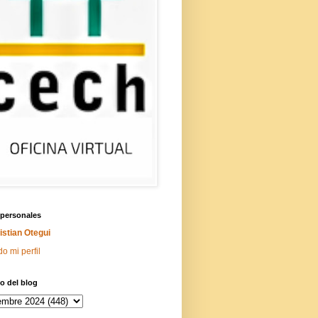
 personales
istian Otegui
do mi perfil
o del blog