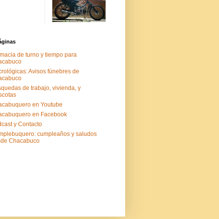
áginas
macia de turno y tiempo para
acabuco
rológicas: Avisos fúnebres de
acabuco
quedas de trabajo, vivienda, y
scotas
acabuquero en Youtube
acabuquero en Facebook
cast y Contacto
plebuquero: cumpleaños y saludos
sde Chacabuco