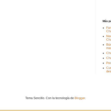
Más p
Far
Ch
Nec
Ch
Bús
ma
Ch
Ch
Pod
Cum
de
Tema Sencillo. Con la tecnología de
Blogger
.