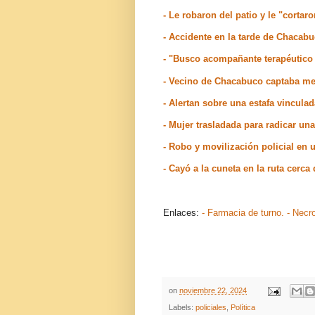
- Le robaron del patio y le "cortaro
- Accidente en la tarde de Chacab
- "Busco acompañante terapéutico
- Vecino de Chacabuco captaba men
- Alertan sobre una estafa vinculad
- Mujer trasladada para radicar u
- Robo y movilización policial en
- Cayó a la cuneta en la ruta cerc
Enlaces:
- Farmacia de turno.
- Necr
on
noviembre 22, 2024
Labels:
policiales
,
Política