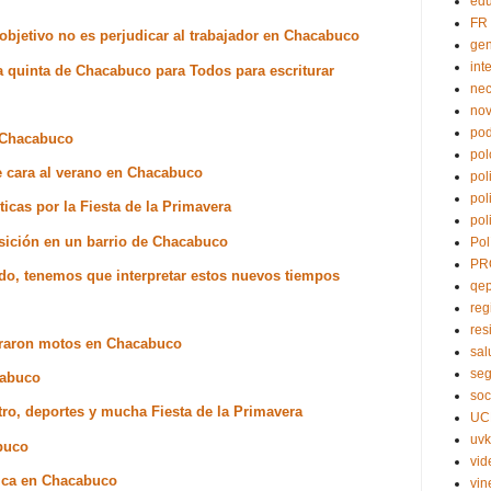
edu
FR
 objetivo no es perjudicar al trabajador en Chacabuco
ge
int
a quinta de Chacabuco para Todos para escriturar
nec
no
pod
 Chacabuco
pol
de cara al verano en Chacabuco
pol
pol
ticas por la Fiesta de la Primavera
pol
osición en un barrio de Chacabuco
Pol
PR
do, tenemos que interpretar estos nuevos tiempos
qe
reg
res
straron motos en Chacabuco
sal
seg
cabuco
soc
tro, deportes y mucha Fiesta de la Primavera
UC
uvk
buco
vid
ica en Chacabuco
vin