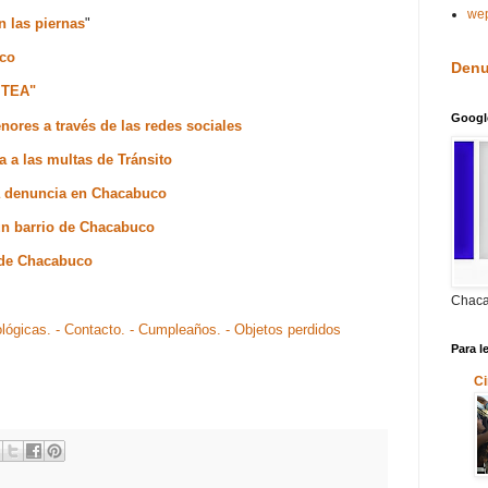
we
n las piernas
"
uco
Denu
 TEA"
Googl
ores a través de las redes sociales
a a las multas de Tránsito
na denuncia en Chacabuco
 un barrio de Chacabuco
a de Chacabuco
Chaca
ológicas.
- Contacto.
- Cumpleaños.
- Objetos perdidos
Para l
Ci