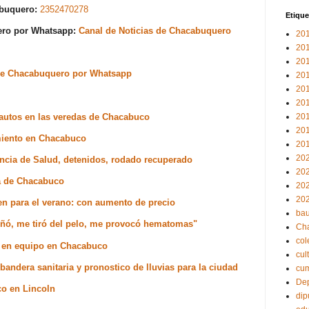
abuquero:
2352470278
Etique
uero por Whatsapp:
Canal de Noticias de Chacabuquero
20
20
20
s de Chacabuquero por Whatsapp
20
20
20
 autos en las veredas de Chacabuco
20
20
miento en Chacabuco
20
20
ncia de Salud, detenidos, rodado recuperado
20
na de Chacabuco
20
20
tren para el verano: con aumento de precio
bau
uñó, me tiró del pelo, me provocó hematomas"
Ch
col
o en equipo en Chacabuco
cul
ndera sanitaria y pronostico de lluvias para la ciudad
cu
Dep
co en Lincoln
dip