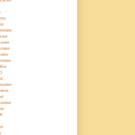
cación
n
erno
ro
viembre
cast
coiale
iciales
iciles
iiciales
ítica
O
pd
ionales
iduos
ud
uridad
ial
R
eo
e