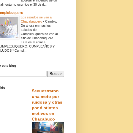
abordar el incendio de un
cal nocturno ocurrido el 30 de d...
umplebuquero
Los saludos se van a
Chacabuquero
-
Cambio.
De ahora en más los
saludos de
Cumplebuquero se van al
sitio de Chacabuquero.
Este es el enlace:
CUMPLEBUQUERO: CUMPLEAÑOS Y
LUDOS * Cumpl...
 este blog
eído
Secuestraron
una moto por
ruidosa y otras
por distintos
motivos en
Chacabuco