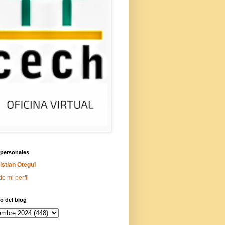
 personales
istian Otegui
do mi perfil
o del blog