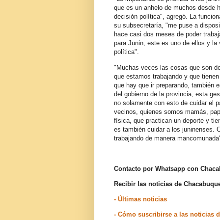
que es un anhelo de muchos desde h
decisión política", agregó. La funcio
su subsecretaría, "me puse a dispos
hace casi dos meses de poder trabaja
para Junin, este es uno de ellos y la
política".
"Muchas veces las cosas que son dec
que estamos trabajando y que tienen
que hay que ir preparando, también e
del gobierno de la provincia, esta ges
no solamente con esto de cuidar el p
vecinos, quienes somos mamás, papá
física, que practican un deporte y ti
es también cuidar a los juninenses. 
trabajando de manera mancomunada", f
Contacto por Whatsapp con Chac
Recibir las noticias de Chacabuq
- Últimas noticias
- Cómo suscribirse a las noticia