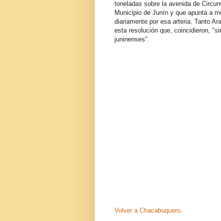
toneladas sobre la avenida de Circun
Municipio de Junín y que apunta a mej
diariamente por esa arteria. Tanto Ar
esta resolución que, coincidieron, "si
juninenses".
Volver a Chacabuquero.