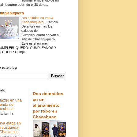
abordar el incendio de un
cal nocturno ocurrido el 30 de d...
umplebuquero
Los saludos se van a
Chacabuquero
-
Cambio.
De ahora en más los
saludos de
Cumplebuquero se van al
sitio de Chacabuquero.
Este es el enlace:
CUMPLEBUQUERO: CUMPLEAÑOS Y
LUDOS * Cumpl...
 este blog
eído
Dos detenidos
en un
lazgo en una
ienda de
allanamiento
acabuco
por robo en
a tarde.
Chacabuco
va etapa en
a búsqueda
 Chacabuco
s varios días.