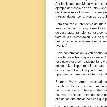
Así lo hicimos con Mario Meoni, en l
ejemplo de trabajo en conjunto y ahor
de Buenos Aires.Esto es un claro eje
mezquindades, por el bien de los ju
Para finalizar, el Intendente de Juní
será paulatina, primero, la resolució
de peso bruto, también se va a conte
vera de la circunvalación, y a los qu
prontamente las estaremos reubicand
avenida".
"Otra contemplación la van a tener lo
transitar en el tramo que va desde R
resolución va a ser fundamental y vi
desde el Municipio, también estarem
de acceso al Complejo y la futura ter
aplicarles la correspondiente fotomul
En tanto, Valeria Arata, funcionaria 
manifestó: Desde que asumí mi cargo
una reunión con el intendente Petrec
estamos haciendo, creo que estas c
allá de las diferencias políticas que
"Lo importante es priorizar a los ju