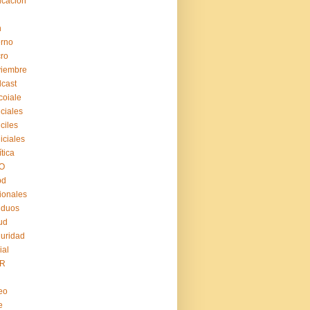
cación
n
erno
ro
viembre
cast
coiale
iciales
iciles
iiciales
ítica
O
pd
ionales
iduos
ud
uridad
ial
R
eo
e