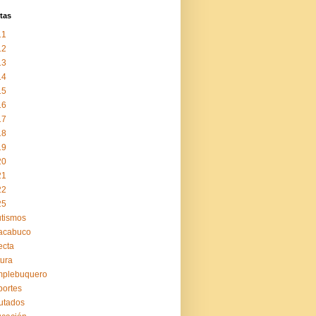
tas
11
12
13
14
15
16
17
18
19
20
21
22
25
tismos
acabuco
ecta
tura
mplebuquero
ortes
utados