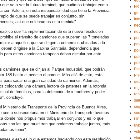
edu
o que va a ser la futura terminal, que pudimos trabajar como
FR
a con Valeria, en esta responsabilidad que tiene la Provincia
ge
mplo de que se puede trabajar en conjunto, sin
int
ninenses, así que celebramos esta medida".
nec
n explicó que "la implementación de esta nueva resolución
no
n prohibe el tránsito de camiones que superan las 7 toneladas
pod
mplar a aquellos que se dirigen a comercios ubicados a la
pol
e deben dirigirse a la Cabina Sanitaria, dependencia que
pol
o para estos camiones tampoco deban circular por esta
pol
pol
s camiones que se dirijan al Parque Industrial, que podrán
Pol
uta 188 hasta el acceso al parque. Más allá de esto, esta
PR
tal para sacar una gran cantidad de camiones. Además,
qe
os colocando una cámara lectora de patentes en la rotonda
reg
minal de ómnibus, para la detección de infractores y poder
res
ta", concluyó.
sal
seg
del Ministerio de Transporte de la Provincia de Buenos Aires,
 como subsecretaria en el Ministerio de Transporte tuvimos
soc
ca donde nos propusimos trabajar en conjunto y es lo que
UC
osas son las que muestran que podemos trabajar juntos, más
uvk
 podamos tener".
vid
vin
ninenses y eso es lo que estamos haciendo con esta resolución