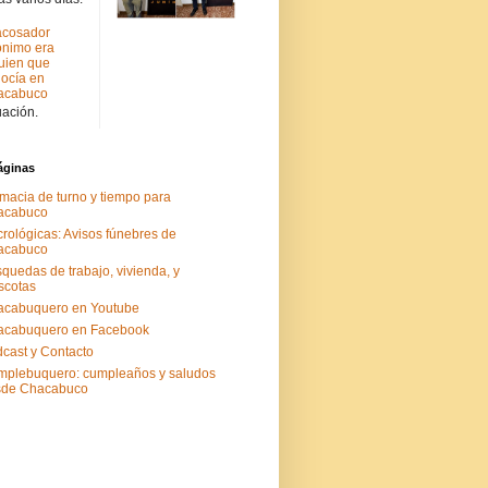
acosador
nimo era
uien que
ocía en
acabuco
uación.
áginas
macia de turno y tiempo para
acabuco
rológicas: Avisos fúnebres de
acabuco
quedas de trabajo, vivienda, y
scotas
acabuquero en Youtube
acabuquero en Facebook
cast y Contacto
plebuquero: cumpleaños y saludos
sde Chacabuco