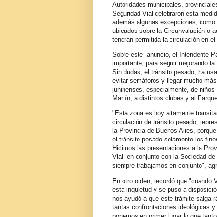
Autoridades municipales, provinciales
Seguridad Vial celebraron esta medid
además algunas excepciones, como po
ubicados sobre la Circunvalación o aq
tendrán permitida la circulación en 
Sobre este anuncio, el Intendente P
importante, para seguir mejorando la 
Sin dudas, el tránsito pesado, ha us
evitar semáforos y llegar mucho más
juninenses, especialmente, de niños 
Martín, a distintos clubes y al Parqu
"Esta zona es hoy altamente transit
circulación de tránsito pesado, repre
la Provincia de Buenos Aires, porque 
el tránsito pesado solamente los fin
Hicimos las presentaciones a la Prov
Vial, en conjunto con la Sociedad de
siempre trabajamos en conjunto", ag
En otro orden, recordó que "cuando V
esta inquietud y se puso a disposició
nos ayudó a que este trámite salga 
tantas confrontaciones ideológicas y
ponemos en primer lugar lo que tant