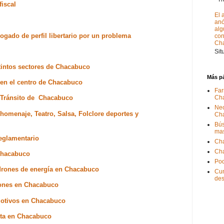
iscal
El 
anó
alg
ogado de perfil libertario por un problema
con
Ch
Sit
tintos sectores de Chacabuco
Más p
o en el centro de Chacabuco
Far
e Tránsito de Chacabuco
Ch
Nec
homenaje, Teatro, Salsa, Folclore deportes y
Ch
Bús
ma
eglamentario
Ch
Ch
 Chacabuco
Pod
ladrones de energía en Chacabuco
Cum
de
iones en Chacabuco
 motivos en Chacabuco
ista en Chacabuco