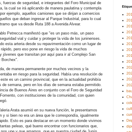
, fuerzas de seguridad, e integrantes del Foro Municipal de
Etique
a, la cual se irá aplicando de manera paulatina y contempla
r ejemplo, aquellos camiones que se dirijan a comercios
20
uellos que deban ingresar al Parque Industrial, para lo cual
20
el tramo que va desde Ruta 188 a Avenida Alvear.
20
20
ablo Petrecca manifestó que "es un paso más, un paso
20
seguridad vial y cuidar y proteger la vida de los juninenses.
ado esta arteria desde su repavimentación como un lugar de
20
 rápido, pero eso pone en riesgo la vida de muchos
20
y jóvenes que transitan por aquí para ir al Complejo San
20
e Borchex".
20
20
ada, de manera permanente por muchos vecinos y la
20
sentaba en riesgo para la seguridad. Había una resolución de
este es un camino provincial, que en la actualidad prohibía
20
es de semana, pero en los días de semana estaba permitido.
20
incia de Buenos Aires en conjunto con el Foro de Seguridad
bau
 Fomento, con instituciones de la comunidad, con quien
Ch
regó.
col
cul
aleria Arata asumió en su nueva función, le presentamos
cu
n y si bien no era un área que le correspondía, igualmente
rápido. Esto es para destacar en un momento donde vivimos
Dep
 tantas peleas, qué bueno encontrar con funcionarios que,
dip
o nos une y que amamos, que es nuestra ciudad de Junín.