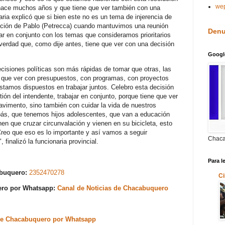
we
ace muchos años y que tiene que ver también con una
naria explicó que si bien este no es un tema de injerencia de
ición de Pablo (Petrecca) cuando mantuvimos una reunión
Denu
r en conjunto con los temas que consideramos prioritarios
 verdad que, como dije antes, tiene que ver con una decisión
Googl
isiones políticas son más rápidas de tomar que otras, las
 que ver con presupuestos, con programas, con proyectos
stamos dispuestos en trabajar juntos. Celebro esta decisión
tión del intendente, trabajar en conjunto, porque tiene que ver
avimento, sino también con cuidar la vida de nuestros
s, que tenemos hijos adolescentes, que van a educación
enen que cruzar circunvalación y vienen en su bicicleta, esto
Creo que eso es lo importante y así vamos a seguir
Chaca
inalizó la funcionaria provincial.
Para l
abuquero:
2352470278
Ci
uero por Whatsapp:
Canal de Noticias de Chacabuquero
s de Chacabuquero por Whatsapp