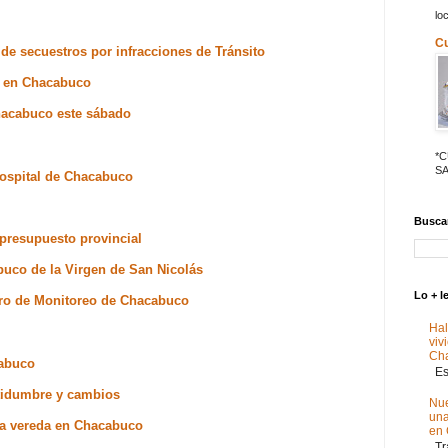
lo
C
de secuestros por infracciones de Tránsito
s en Chacabuco
Chacabuco este sábado
*
SA
Hospital de Chacabuco
Buscar
 presupuesto provincial
abuco de la Virgen de San Nicolás
Lo + l
tro de Monitoreo de Chacabuco
Hal
viv
Ch
cabuco
Est
tidumbre y cambios
Nue
un
la vereda en Chacabuco
en
Tra