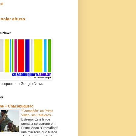
pd
nciar abuso
e News
buquero en Google News
eer:
ne + Chacabuquero
"Cromañón" en Prime
Video: sin Callejeros
-
Estreno. Este fin de
semana se estrenó en
Prime Video "Cromañón",
una miniserie que busca