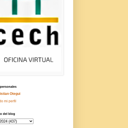
 personales
istian Otegui
do mi perfil
o del blog