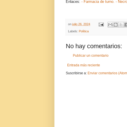
Enlaces:
- Farmacia de turno.
- Necr
on
julio 26, 2024
Labels:
Política
No hay comentarios:
Publicar un comentario
Entrada más reciente
Suscribirse a:
Enviar comentarios (Atom