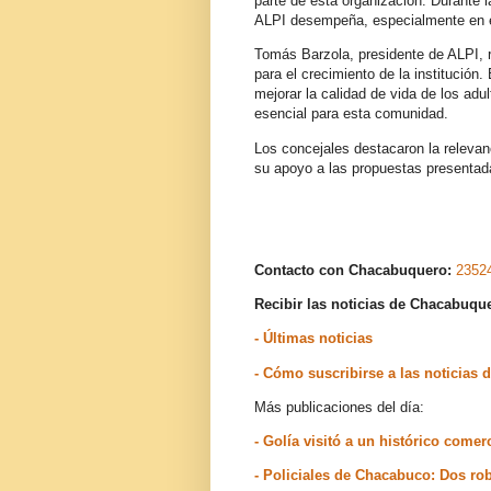
parte de esta organización. Durante la
ALPI desempeña, especialmente en el
Tomás Barzola, presidente de ALPI, r
para el crecimiento de la institución.
mejorar la calidad de vida de los ad
esencial para esta comunidad.
Los concejales destacaron la relevan
su apoyo a las propuestas presentad
Contacto con Chacabuquero:
2352
Recibir las noticias de Chacabuq
- Últimas noticias
- Cómo suscribirse a las noticia
Más publicaciones del día:
- Golía visitó a un histórico comer
- Policiales de Chacabuco: Dos rob