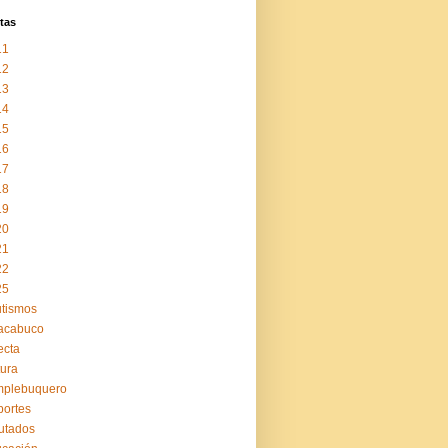
tas
11
12
13
14
15
16
17
18
19
20
21
22
25
tismos
acabuco
ecta
tura
mplebuquero
ortes
utados