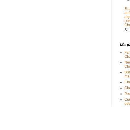
El 
anó
alg
con
Ch
Sit
Más p
Far
Ch
Nec
Ch
Bús
ma
Ch
Ch
Pod
Cum
de