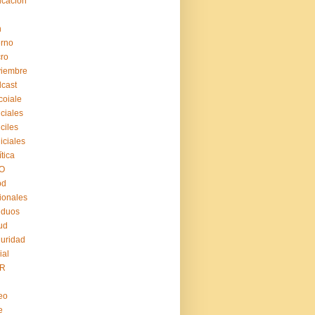
cación
n
erno
ro
viembre
cast
coiale
iciales
iciles
iiciales
ítica
O
pd
ionales
iduos
ud
uridad
ial
R
eo
e