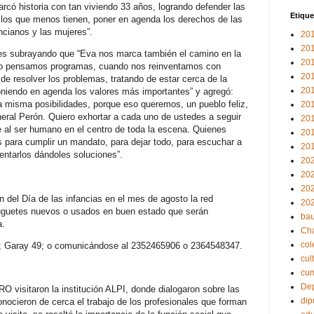
rcó historia con tan viviendo 33 años, logrando defender las
Etique
 los que menos tienen, poner en agenda los derechos de las
ancianos y las mujeres”.
20
20
ntes subrayando que “Eva nos marca también el camino en la
20
do pensamos programas, cuando nos reinventamos con
20
e resolver los problemas, tratando de estar cerca de la
20
niendo en agenda los valores más importantes” y agregó:
 misma posibilidades, porque eso queremos, un pueblo feliz,
20
eral Perón. Quiero exhortar a cada uno de ustedes a seguir
20
e al ser humano en el centro de toda la escena. Quienes
20
 para cumplir un mandato, para dejar todo, para escuchar a
20
entarlos dándoles soluciones”.
20
20
20
n del Día de las infancias en el mes de agosto la red
20
 juguetes nuevos o usados en buen estado que serán
bau
a.
Ch
col
0; Garay 49; o comunicándose al 2352465906 o 2364548347.
cul
cu
Dep
O visitaron la institución ALPI, donde dialogaron sobre las
dip
onocieron de cerca el trabajo de los profesionales que forman