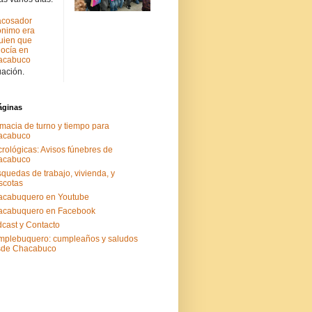
acosador
nimo era
uien que
ocía en
acabuco
uación.
áginas
macia de turno y tiempo para
acabuco
rológicas: Avisos fúnebres de
acabuco
quedas de trabajo, vivienda, y
scotas
acabuquero en Youtube
acabuquero en Facebook
cast y Contacto
plebuquero: cumpleaños y saludos
sde Chacabuco