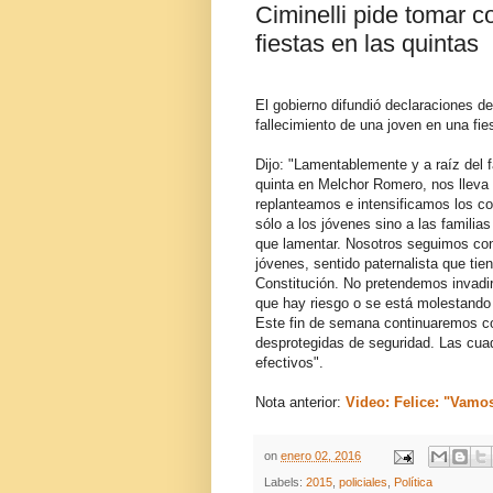
Ciminelli pide tomar c
fiestas en las quintas
El gobierno difundió declaraciones de
fallecimiento de una joven en una fi
Dijo: "Lamentablemente y a raíz del f
quinta en Melchor Romero, nos lleva
replanteamos e intensificamos los c
sólo a los jóvenes sino a las famili
que lamentar. Nosotros seguimos con
jóvenes, sentido paternalista que tie
Constitución. No pretendemos invadir
que hay riesgo o se está molestando
Este fin de semana continuaremos co
desprotegidas de seguridad. Las cua
efectivos".
Nota anterior:
Video: Felice: "Vamos
on
enero 02, 2016
Labels:
2015
,
policiales
,
Política