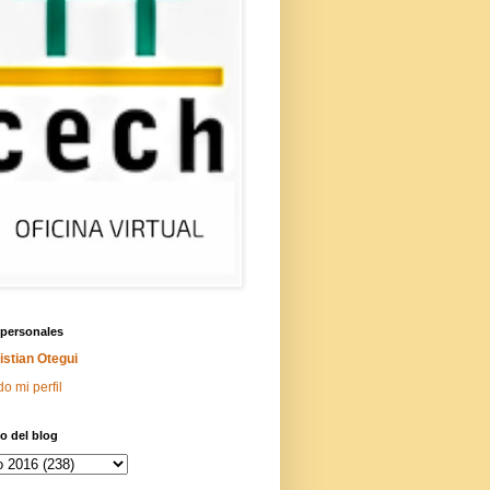
 personales
istian Otegui
do mi perfil
o del blog