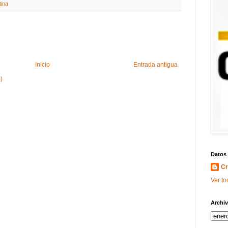
tina
Inicio
Entrada antigua
)
Datos
Cr
Ver to
Archiv