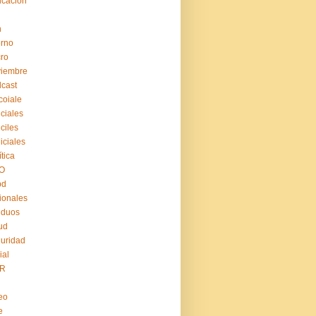
cación
n
erno
ro
viembre
cast
coiale
iciales
iciles
iiciales
ítica
O
pd
ionales
iduos
ud
uridad
ial
R
eo
e