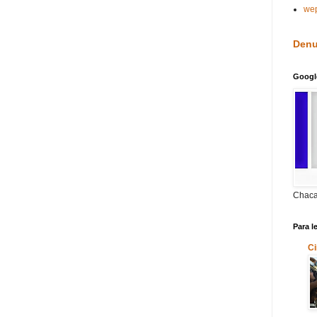
we
Denu
Googl
Chaca
Para l
Ci