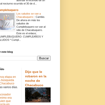
abordar el incendio de un
cal nocturno ocurrido el 30 de d...
umplebuquero
Los saludos se van a
Chacabuquero
-
Cambio.
De ahora en más los
saludos de
Cumplebuquero se van al
sitio de Chacabuquero.
Este es el enlace:
CUMPLEBUQUERO: CUMPLEAÑOS Y
LUDOS * Cumpl...
 este blog
eído
Dijo que le
robaron en la
va etapa en
a búsqueda
noche de
 Chacabuco
Chacabuco
s varios días.
acosador
nimo era
uien que
ocía en