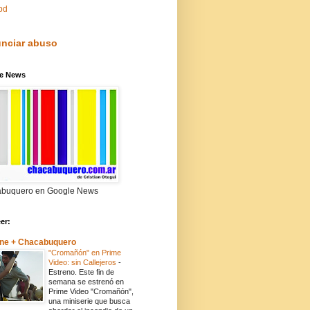
pd
nciar abuso
e News
buquero en Google News
eer:
ne + Chacabuquero
"Cromañón" en Prime
Video: sin Callejeros
-
Estreno. Este fin de
semana se estrenó en
Prime Video "Cromañón",
una miniserie que busca