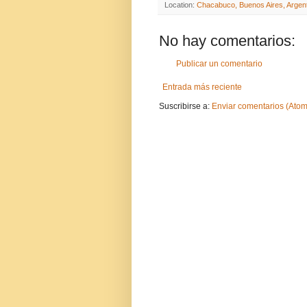
Location:
Chacabuco, Buenos Aires, Argen
No hay comentarios:
Publicar un comentario
Entrada más reciente
Suscribirse a:
Enviar comentarios (Atom