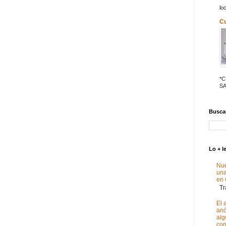
lo
C
*
SA
Buscar
Lo + l
Nue
un
en
Tra
El 
anó
alg
con