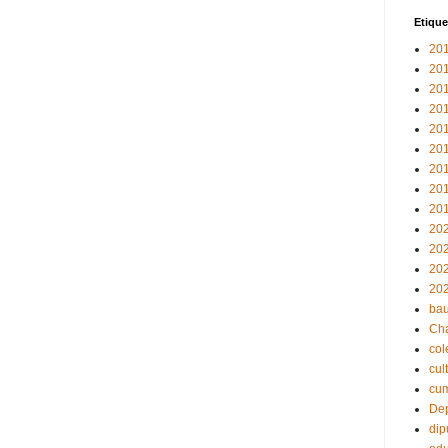
Etique
20
20
20
20
20
20
20
20
20
20
20
20
20
bau
Ch
col
cul
cu
Dep
dip