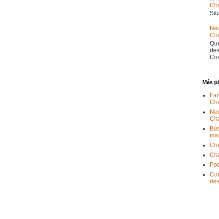
Ch
Sit
Nec
Cha
Que
des
Cri
Más p
Far
Ch
Nec
Ch
Bús
ma
Ch
Ch
Pod
Cum
de