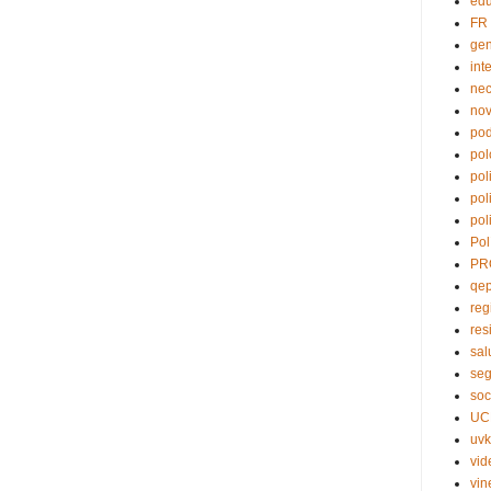
edu
FR
ge
int
nec
no
pod
pol
pol
pol
pol
Pol
PR
qe
reg
res
sal
seg
soc
UC
uvk
vid
vin