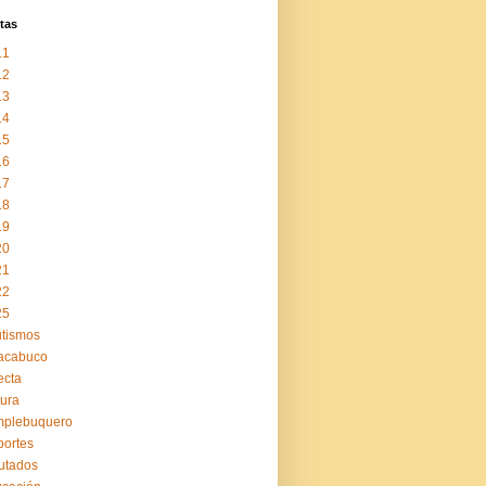
tas
11
12
13
14
15
16
17
18
19
20
21
22
25
tismos
acabuco
ecta
tura
mplebuquero
ortes
utados