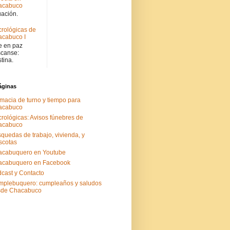
acabuco
uación.
rológicas de
cabuco I
 en paz
canse:
stina.
áginas
macia de turno y tiempo para
acabuco
rológicas: Avisos fúnebres de
acabuco
quedas de trabajo, vivienda, y
scotas
acabuquero en Youtube
acabuquero en Facebook
cast y Contacto
plebuquero: cumpleaños y saludos
sde Chacabuco