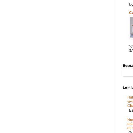
lo
C
*
SA
Buscar
Lo + l
Hal
viv
Ch
Est
Nue
un
en
Tra