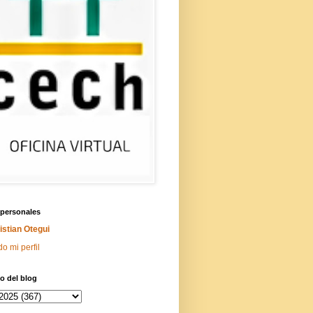
 personales
istian Otegui
do mi perfil
o del blog