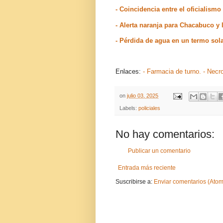
- Coincidencia entre el oficialism
- Alerta naranja para Chacabuco y 
- Pérdida de agua en un termo sol
Enlaces:
- Farmacia de turno.
- Necr
on
julio 03, 2025
Labels:
policiales
No hay comentarios:
Publicar un comentario
Entrada más reciente
Suscribirse a:
Enviar comentarios (Atom