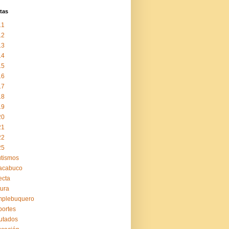
tas
11
12
13
14
15
16
17
18
19
20
21
22
25
tismos
acabuco
ecta
tura
mplebuquero
ortes
utados