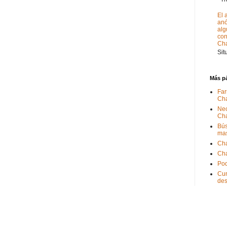
El 
anó
alg
con
Ch
Sit
Más p
Far
Ch
Nec
Ch
Bús
ma
Ch
Ch
Pod
Cum
de