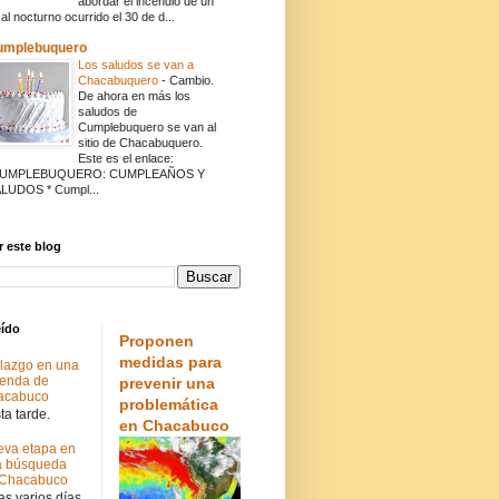
abordar el incendio de un
cal nocturno ocurrido el 30 de d...
umplebuquero
Los saludos se van a
Chacabuquero
-
Cambio.
De ahora en más los
saludos de
Cumplebuquero se van al
sitio de Chacabuquero.
Este es el enlace:
CUMPLEBUQUERO: CUMPLEAÑOS Y
LUDOS * Cumpl...
 este blog
eído
Proponen
medidas para
lazgo en una
ienda de
prevenir una
acabuco
problemática
a tarde.
en Chacabuco
va etapa en
a búsqueda
 Chacabuco
s varios días.