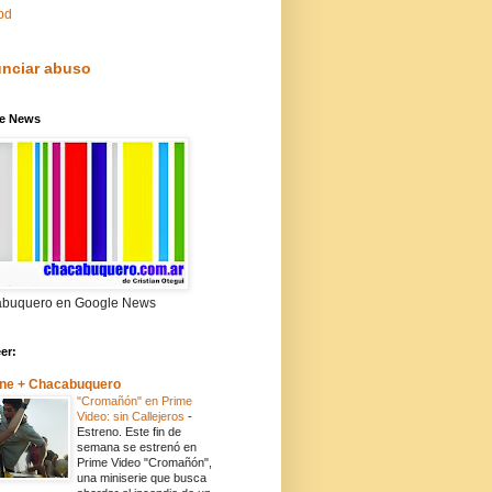
pd
nciar abuso
e News
buquero en Google News
eer:
ne + Chacabuquero
"Cromañón" en Prime
Video: sin Callejeros
-
Estreno. Este fin de
semana se estrenó en
Prime Video "Cromañón",
una miniserie que busca