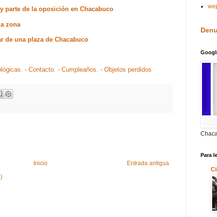
we
o y parte de la oposición en Chacabuco
la zona
Denu
ar de una plaza de Chacabuco
Googl
ológicas.
- Contacto.
- Cumpleaños.
- Objetos perdidos
Chaca
Para l
Inicio
Entrada antigua
Ci
)