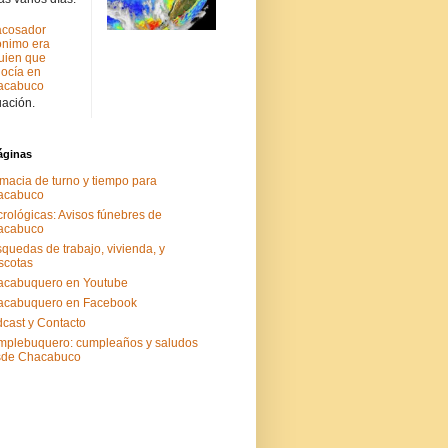
acosador
nimo era
uien que
ocía en
acabuco
uación.
áginas
macia de turno y tiempo para
acabuco
rológicas: Avisos fúnebres de
acabuco
quedas de trabajo, vivienda, y
scotas
acabuquero en Youtube
acabuquero en Facebook
cast y Contacto
plebuquero: cumpleaños y saludos
sde Chacabuco