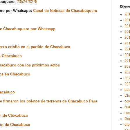
abuquero:
2352470278
Etique
uero por Whatsapp:
Canal de Noticias de Chacabuquero
20
20
20
s de Chacabuquero por Whatsapp
20
20
20
uerzo criollo en el partido de Chacabuco
20
20
en Chacabuco
20
 Chacabuco con los próximos actos
20
20
bos en Chacabuco
20
20
bau
hacabuco
Ch
e firmaron los boletos de terrenos de Chacabuco Para
col
cul
cu
n de Chacabuco
Dep
rrio de Chacabuco
dip