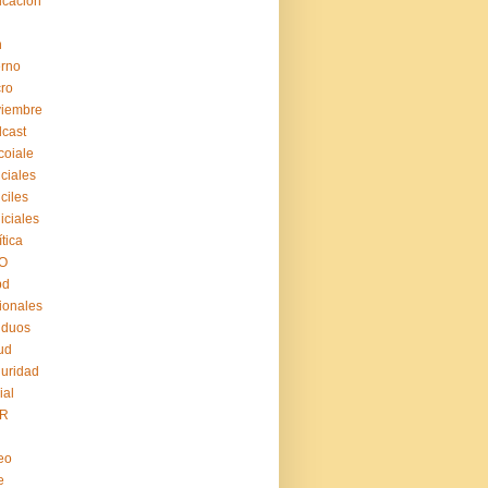
cación
n
erno
ro
viembre
cast
coiale
iciales
iciles
iiciales
ítica
O
pd
ionales
iduos
ud
uridad
ial
R
eo
e