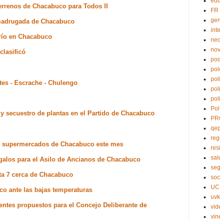
edu
terrenos de Chacabuco para Todos II
FR
ge
 madrugada de Chacabuco
int
 frío en Chacabuco
nec
no
clasificó
pod
pol
pol
tes - Escrache - Chulengo
pol
pol
Pol
y secuestro de plantas en el Partido de Chacabuco
PR
qe
reg
en supermercados de Chacabuco este mes
res
sal
galos para el Asilo de Ancianos de Chacabuco
seg
uta 7 cerca de Chacabuco
soc
UC
co ante las bajas temperaturas
uvk
entes propuestos para el Concejo Deliberante de
vid
vin