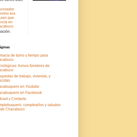
acosador
nimo era
uien que
ocía en
acabuco
uación.
áginas
macia de turno y tiempo para
acabuco
rológicas: Avisos fúnebres de
acabuco
quedas de trabajo, vivienda, y
scotas
acabuquero en Youtube
acabuquero en Facebook
cast y Contacto
plebuquero: cumpleaños y saludos
sde Chacabuco