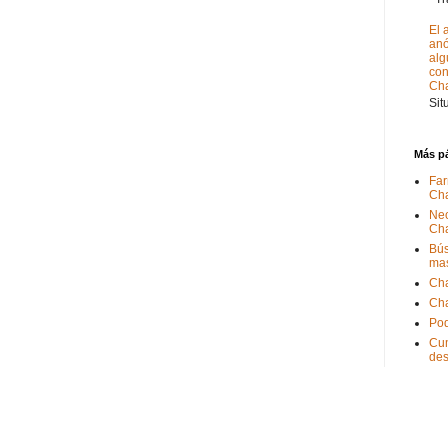
El 
anó
alg
con
Ch
Sit
Más p
Far
Ch
Nec
Ch
Bús
ma
Ch
Ch
Pod
Cum
de