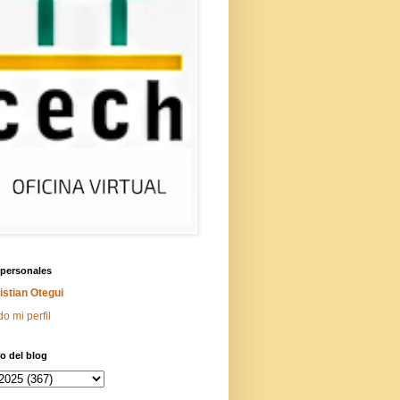
 personales
istian Otegui
do mi perfil
o del blog