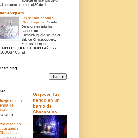
abordar el incendio de un
cal nocturno ocurrido el 30 de d...
umplebuquero
Los saludos se van a
Chacabuquero
-
Cambio.
De ahora en más los
saludos de
Cumplebuquero se van al
sitio de Chacabuquero.
Este es el enlace:
CUMPLEBUQUERO: CUMPLEAÑOS Y
LUDOS * Cumpl...
 este blog
eído
Un joven fue
herido en un
lazgo en una
ienda de
barrio de
acabuco
Chacabuco
a tarde.
va etapa en
a búsqueda
 Chacabuco
s varios días.