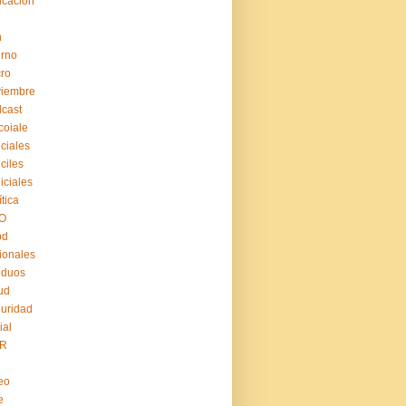
cación
n
erno
ro
viembre
cast
coiale
iciales
iciles
iiciales
ítica
O
pd
ionales
iduos
ud
uridad
ial
R
eo
e