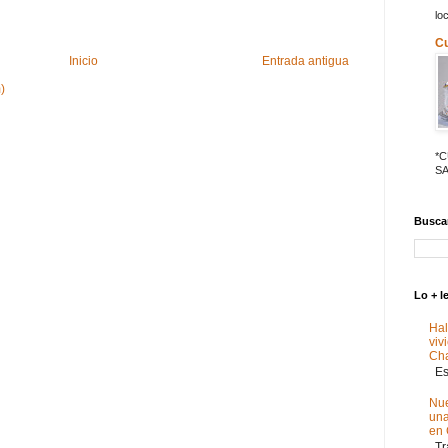
lo
C
Inicio
Entrada antigua
)
*
SA
Buscar
Lo + l
Hal
viv
Ch
Est
Nue
un
en
Tra