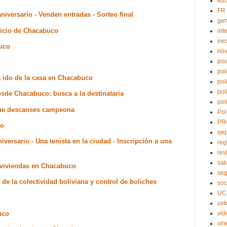
edu
FR
niversario - Venden entradas - Sorteo final
ge
rvicio de Chacabuco
int
nec
buco
no
pod
pol
a ido de la casa en Chacabuco
pol
pol
esde Chacabuco: busca a la destinataria
pol
Que descanses campeona
Pol
PR
co
qe
iversario - Una tenista en la ciudad - Inscripción a una
reg
res
sal
0 viviendas en Chacabuco
seg
l de la colectividad boliviana y control de boliches
soc
UC
uvk
uco
vid
vin