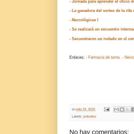
- Jornada para aprender el oficio
- La ganadora del sorteo de la rif
- Necrológicas I
- Se realizará un encuentro inter
- Secuestraron un rodado en el ce
Enlaces:
- Farmacia de turno.
- Necr
on
julio 29, 2025
Labels:
policiales
No hay comentarios: