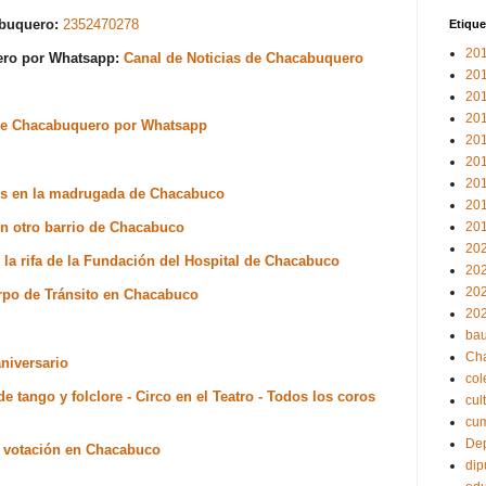
abuquero:
2352470278
Etique
20
uero por Whatsapp:
Canal de Noticias de Chacabuquero
20
20
20
s de Chacabuquero por Whatsapp
20
20
20
os en la madrugada de Chacabuco
20
n otro barrio de Chacabuco
20
20
e la rifa de la Fundación del Hospital de Chacabuco
20
20
erpo de Tránsito en Chacabuco
20
bau
Ch
aniversario
col
 tango y folclore - Circo en el Teatro - Todos los coros
cul
cu
Dep
de votación en Chacabuco
dip