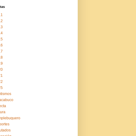
tas
11
12
13
14
15
16
17
18
19
20
21
22
25
tismos
acabuco
ecta
tura
mplebuquero
ortes
utados