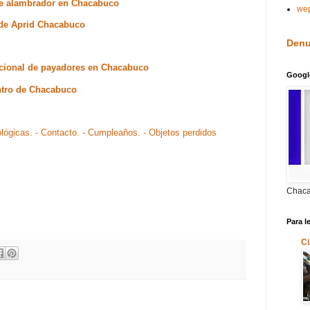
 de alambrador en Chacabuco
we
a de Aprid Chacabuco
Denu
nacional de payadores en Chacabuco
Googl
ntro de Chacabuco
ológicas.
- Contacto.
- Cumpleaños.
- Objetos perdidos
Chaca
Para l
Ci