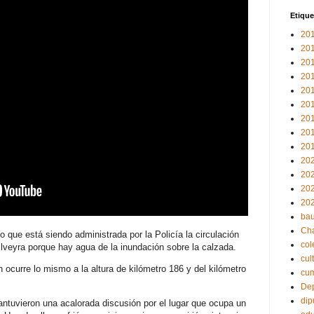
Etique
20
20
20
20
20
20
20
20
20
20
20
20
20
bau
Ch
o que está siendo administrada por la Policía la circulación
col
 Silveyra porque hay agua de la inundación sobre la calzada.
cul
 ocurre lo mismo a la altura de kilómetro 186 y del kilómetro
cu
Dep
dip
antuvieron una acalorada discusión por el lugar que ocupa un