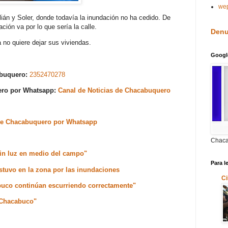
we
án y Soler, donde todavía la inundación no ha cedido. De
ión va por lo que sería la calle.
Denu
a no quiere dejar sus viviendas.
Googl
abuquero:
2352470278
uero por Whatsapp:
Canal de Noticias de Chacabuquero
s de Chacabuquero por Whatsapp
Chaca
sin luz en medio del campo"
Para l
stuvo en la zona por las inundaciones
Ci
buco continúan escurriendo correctamente"
 Chacabuco"