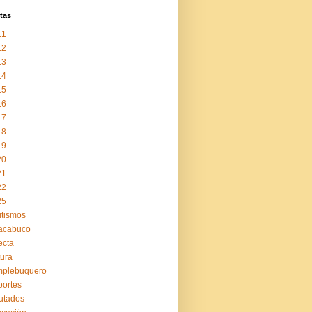
tas
11
12
13
14
15
16
17
18
19
20
21
22
25
tismos
acabuco
ecta
tura
mplebuquero
ortes
utados