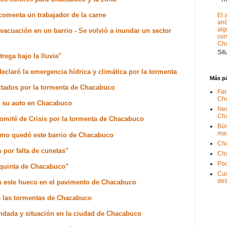
comenta un trabajador de la carne
El 
anó
alg
Evacuación en un barrio - Se volvió a inundar un sector
con
Ch
Sit
rega bajo la lluvia"
claró la emergencia hídrica y climática por la tormenta
Más p
fectados por la tormenta de Chacabuco
Far
Ch
ó su auto en Chacabuco
Nec
Ch
Comité de Crisis por la tormenta de Chacabuco
Bús
ma
ómo quedó este barrio de Chacabuco
Ch
 por falta de cunetas"
Ch
Pod
a quinta de Chacabuco"
Cum
de
en este hueco en el pavimento de Chacabuco
re las tormentas de Chacabuco
ndada y situación en la ciudad de Chacabuco