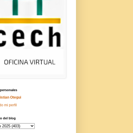
 personales
istian Otegui
do mi perfil
o del blog