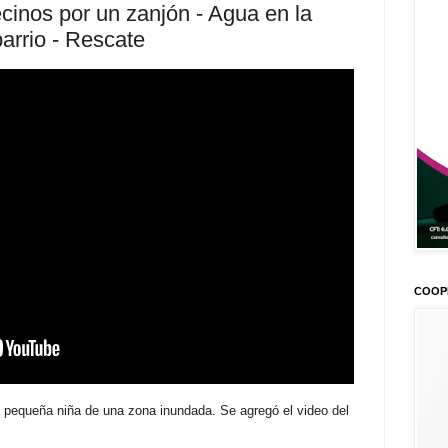
inos por un zanjón - Agua en la
barrio - Rescate
COOP
 pequeña niña de una zona inundada. Se agregó el video del