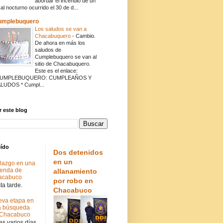
abordar el incendio de un
cal nocturno ocurrido el 30 de d...
umplebuquero
Los saludos se van a
Chacabuquero
-
Cambio.
De ahora en más los
saludos de
Cumplebuquero se van al
sitio de Chacabuquero.
Este es el enlace:
CUMPLEBUQUERO: CUMPLEAÑOS Y
LUDOS * Cumpl...
 este blog
eído
Dos detenidos
en un
lazgo en una
ienda de
allanamiento
acabuco
por robo en
a tarde.
Chacabuco
va etapa en
a búsqueda
 Chacabuco
s varios días.