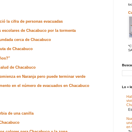
lo
C
ió la cifra de personas evacuadas
s escolares de Chacabuco por la tormenta
inundada cerca de Chacabuco
*
 ruta de Chacabuco
SA
años?"
Buscar
 Salud de Chacabuco
comienza en Naranja pero puede terminar verde
 aumento en el número de evacuados en Chacabuco
Lo + l
Hal
viv
Ch
Est
rbia de una canilla
Nue
e Chacabuco
un
en
 los colores para Chacabuco y la zona
Tra