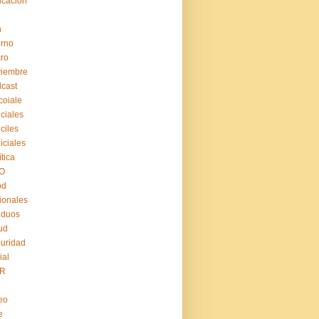
cación
n
erno
ro
viembre
cast
coiale
iciales
iciles
iiciales
ítica
O
pd
ionales
iduos
ud
uridad
ial
R
eo
e