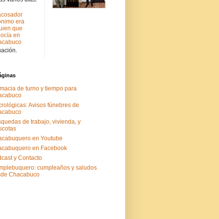
acosador
nimo era
uien que
ocía en
acabuco
uación.
áginas
macia de turno y tiempo para
acabuco
rológicas: Avisos fúnebres de
acabuco
quedas de trabajo, vivienda, y
scotas
acabuquero en Youtube
acabuquero en Facebook
cast y Contacto
plebuquero: cumpleaños y saludos
sde Chacabuco