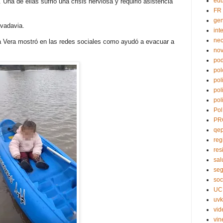
edu
Una de ellas sufrió una crisis nerviosa y requirió asistencia
FR
ge
ivadavia.
int
nec
 Vera mostró en las redes sociales como ayudó a evacuar a
no
pod
pol
pol
pol
pol
Pol
PR
qe
reg
res
sal
seg
soc
UC
uvk
vid
vin