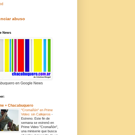
pd
nciar abuso
e News
buquero en Google News
eer:
ne + Chacabuquero
"Cromañón" en Prime
Video: sin Callejeros
-
Estreno. Este fin de
semana se estrenó en
Prime Video "Cromañón",
una miniserie que busca