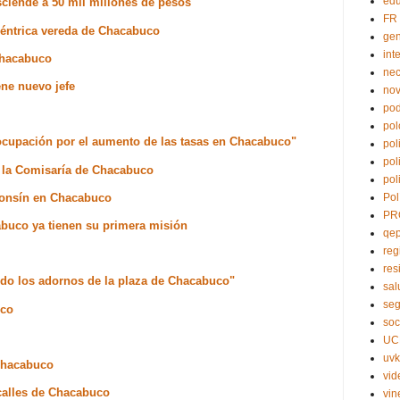
edu
sciende a 50 mil millones de pesos
FR
céntrica vereda de Chacabuco
ge
int
Chacabuco
nec
ene nuevo jefe
no
pod
pol
ocupación por el aumento de las tasas en Chacabuco"
pol
pol
e la Comisaría de Chacabuco
pol
lfonsín en Chacabuco
Pol
PR
abuco ya tienen su primera misión
qe
reg
res
do los adornos de la plaza de Chacabuco"
sal
seg
uco
soc
UC
uvk
 Chacabuco
vid
calles de Chacabuco
vin