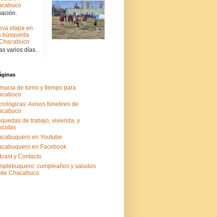
acabuco
uación.
va etapa en
a búsqueda
 Chacabuco
s varios días.
áginas
macia de turno y tiempo para
acabuco
rológicas: Avisos fúnebres de
acabuco
quedas de trabajo, vivienda, y
scotas
acabuquero en Youtube
acabuquero en Facebook
cast y Contacto
plebuquero: cumpleaños y saludos
sde Chacabuco