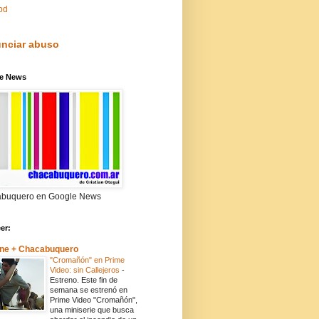
pd
nciar abuso
e News
buquero en Google News
eer:
ne + Chacabuquero
"Cromañón" en Prime
Video: sin Callejeros
-
Estreno. Este fin de
semana se estrenó en
Prime Video "Cromañón",
una miniserie que busca