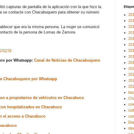
ó capturas de pantalla de la aplicación con la que hizo la
Etique
aria se contacte con Chacabuquero para obtener su número
20
20
stablecer que era la misma persona. La mujer se comunicó
20
contacto de la persona de Lomas de Zamora.
20
20
20
20
470278
20
uero por Whatsapp:
Canal de Noticias de Chacabuquero
20
20
20
s de Chacabuquero por Whatsapp
20
20
bau
ron a propietarios de vehículos en Chacabuco
Ch
col
o con hospitalizados en Chacabuco
cul
en el acceso a Chacabuco
cu
Dep
Chacabuco
dip