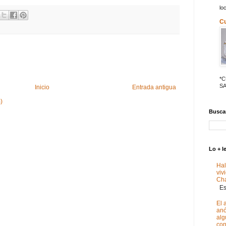
lo
C
*
SA
Inicio
Entrada antigua
)
Buscar
Lo + l
Hal
viv
Ch
Est
El 
anó
alg
con