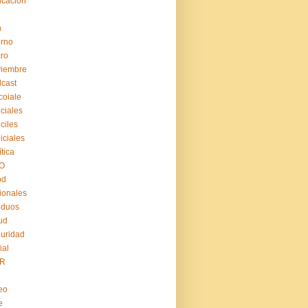
cación
n
erno
ro
viembre
cast
coiale
iciales
iciles
iiciales
ítica
O
pd
ionales
iduos
ud
uridad
ial
R
eo
e