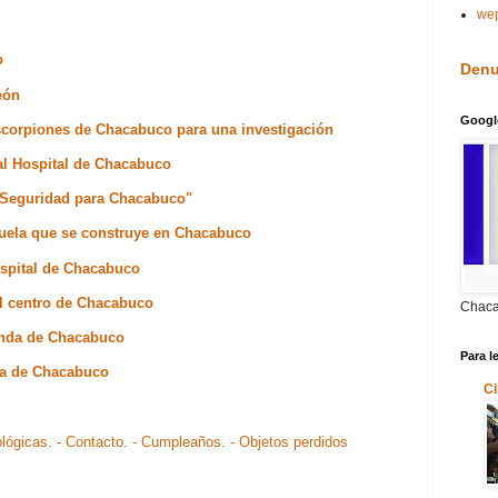
we
co
Denu
eón
Googl
scorpiones de Chacabuco para una investigación
 al Hospital de Chacabuco
 Seguridad para Chacabuco"
cuela que se construye en Chacabuco
ospital de Chacabuco
el centro de Chacabuco
Chaca
enda de Chacabuco
Para l
nda de Chacabuco
Ci
ológicas.
- Contacto.
- Cumpleaños.
- Objetos perdidos