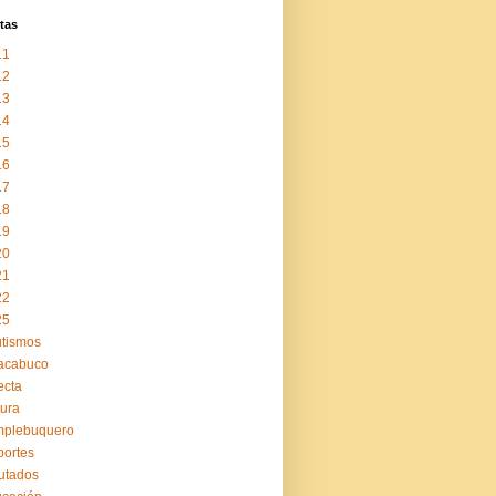
tas
11
12
13
14
15
16
17
18
19
20
21
22
25
tismos
acabuco
ecta
tura
mplebuquero
ortes
utados