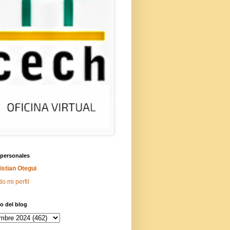
 personales
istian Otegui
do mi perfil
o del blog