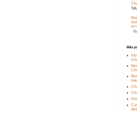
Ch
Sit
Nue
un
en
Tra
Más p
Far
Ch
Nec
Ch
Bús
ma
Ch
Ch
Pod
Cum
de