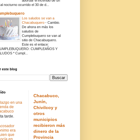
abordar el incendio de un
cal nocturno ocurrido el 30 de d...
umplebuquero
Los saludos se van a
Chacabuquero
-
Cambio.
De ahora en más los
saludos de
Cumplebuquero se van al
sitio de Chacabuquero.
Este es el enlace:
CUMPLEBUQUERO: CUMPLEAÑOS Y
LUDOS * Cumpl...
 este blog
eído
Chacabuco,
Junín,
lazgo en una
ienda de
Chivilcoy y
acabuco
otros
a tarde.
municipios
recibieron más
acosador
nimo era
dinero de la
uien que
Provincia
ocía en