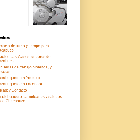
áginas
macia de turno y tiempo para
acabuco
rológicas: Avisos fúnebres de
acabuco
quedas de trabajo, vivienda, y
scotas
acabuquero en Youtube
acabuquero en Facebook
cast y Contacto
plebuquero: cumpleaños y saludos
sde Chacabuco