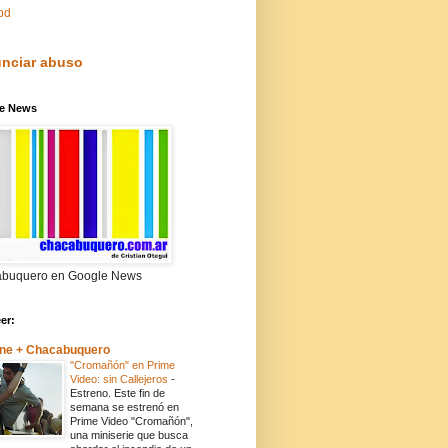
pd
nciar abuso
e News
buquero en Google News
eer:
ne + Chacabuquero
"Cromañón" en Prime
Video: sin Callejeros
-
Estreno. Este fin de
semana se estrenó en
Prime Video "Cromañón",
una miniserie que busca