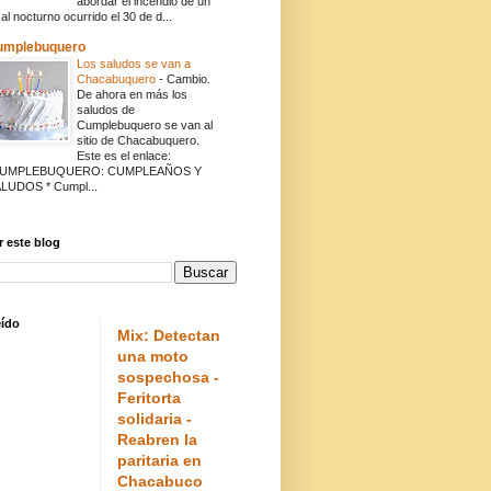
abordar el incendio de un
cal nocturno ocurrido el 30 de d...
umplebuquero
Los saludos se van a
Chacabuquero
-
Cambio.
De ahora en más los
saludos de
Cumplebuquero se van al
sitio de Chacabuquero.
Este es el enlace:
CUMPLEBUQUERO: CUMPLEAÑOS Y
LUDOS * Cumpl...
 este blog
eído
Mix: Detectan
una moto
sospechosa -
Feritorta
solidaria -
Reabren la
paritaria en
Chacabuco