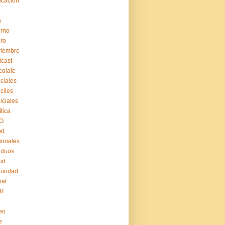
cación
n
erno
ro
viembre
cast
coiale
iciales
iciles
iiciales
ítica
O
pd
ionales
iduos
ud
uridad
ial
R
eo
e