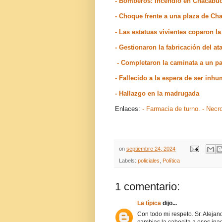
- Bomberos: Incendio en Chacabu
- Choque frente a una plaza de C
- Las estatuas vivientes coparon l
- Gestionaron la fabricación del at
- Completaron la caminata a un p
- Fallecido a la espera de ser inh
- Hallazgo en la madrugada
Enlaces:
- Farmacia de turno.
- Necr
on
septiembre 24, 2024
Labels:
policiales
,
Política
1 comentario:
La típica
dijo...
Con todo mi respeto. Sr. Aleja