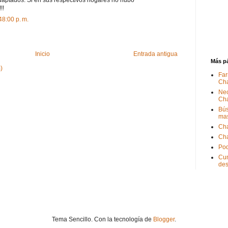
daptados. Si en sus respectivos hogares no hubo
!!
48:00 p. m.
Inicio
Entrada antigua
Más p
)
Far
Ch
Nec
Ch
Bús
ma
Ch
Ch
Pod
Cum
de
Tema Sencillo. Con la tecnología de
Blogger
.