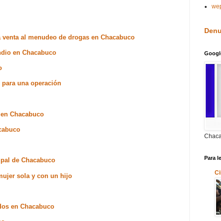
we
Denu
la venta al menudeo de drogas en Chacabuco
endio en Chacabuco
Googl
o
s para una operación
n en Chacabuco
acabuco
Chaca
Para l
ipal de Chacabuco
Ci
ujer sola y con un hijo
nidos en Chacabuco