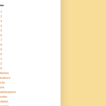
tas
11
12
13
14
15
16
17
18
19
20
21
22
25
tismos
acabuco
ecta
tura
mplebuquero
ortes
utados