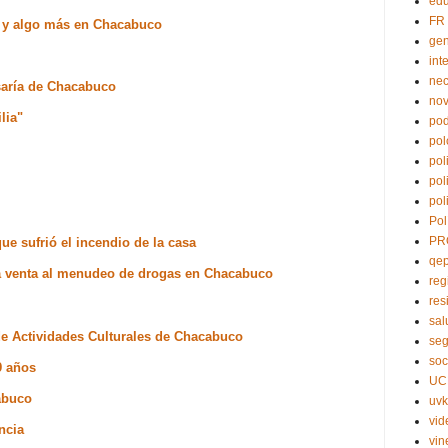
edu
FR
e y algo más en Chacabuco
ge
int
nec
saría de Chacabuco
no
lia"
pod
pol
pol
pol
pol
Pol
PR
que sufrió el incendio de la casa
qe
la venta al menudeo de drogas en Chacabuco
reg
res
sal
de Actividades Culturales de Chacabuco
seg
soc
9 años
UC
abuco
uvk
vid
ncia
vin