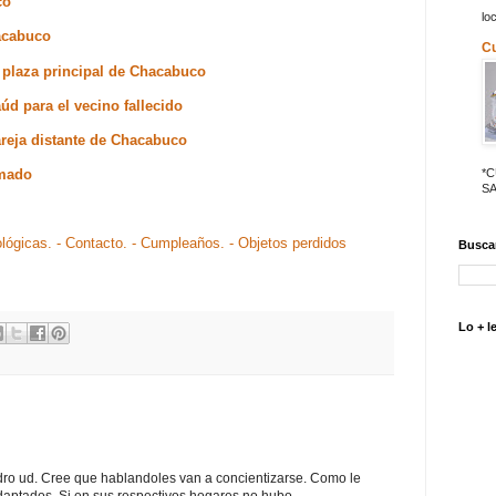
co
lo
hacabuco
C
a plaza principal de Chacabuco
aúd para el vecino fallecido
areja distante de Chacabuco
umado
*
SA
ológicas.
- Contacto.
- Cumpleaños.
- Objetos perdidos
Buscar
Lo + l
ndro ud. Cree que hablandoles van a concientizarse. Como le