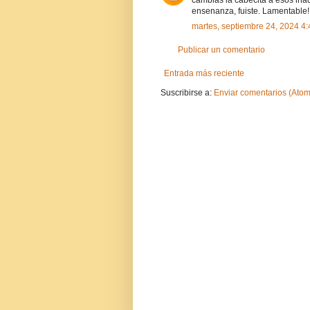
cambias la cabecita a esos ina
ensenanza, fuiste. Lamentable!!
martes, septiembre 24, 2024 4:
Publicar un comentario
Entrada más reciente
Suscribirse a:
Enviar comentarios (Atom