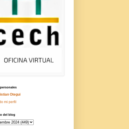
 personales
istian Otegui
do mi perfil
o del blog