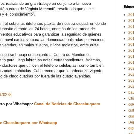
os realizando un gran trabajo en conjunto a la nueva
Etique
tá a cargo de Virginia Mercanti”, resaltando que el eje
ón y el conocimiento”.
20
20
ontrol sobre las diferentes plazas de nuestra ciudad, en donde
20
ránsito durante las 24 horas, además de las tareas de
20
imientos educativos para garantizar la seguridad de quienes
20
un móvil exclusivo para las denuncias realizadas por vecinos,
20
e veredas, animales sueltos, ruidos molestos, entre otras.
20
 que se trabaja en conjunto al Centro de Monitoreo,
20
ánsito para luego labrar las actas correspondientes. Además,
20
onductores que utilicen el teléfono celular, así como también
20
 zonas prohibidas. Cabe recordar que la ordenanza vigente
20
io de cinco cuadras por fuera de las cuatro avenidas.
20
20
bau
470278
Ch
uero por Whatsapp:
Canal de Noticias de Chacabuquero
col
cul
cu
Dep
s de Chacabuquero por Whatsapp
dip