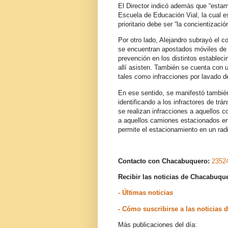
El Director indicó además que “estam
Escuela de Educación Vial, la cual es
prioritario debe ser “la concientizaci
Por otro lado, Alejandro subrayó el c
se encuentran apostados móviles de t
prevención en los distintos establec
allí asisten. También se cuenta con 
tales como infracciones por lavado d
En ese sentido, se manifestó también
identificando a los infractores de tr
se realizan infracciones a aquellos c
a aquellos camiones estacionados en
permite el estacionamiento en un rad
Contacto con Chacabuquero:
2352
Recibir las noticias de Chacabuq
- Últimas noticias
- Cómo suscribirse a las noticia
Más publicaciones del día: