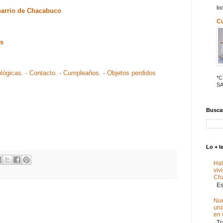
lo
barrio de Chacabuco
C
os
ológicas.
- Contacto.
- Cumpleaños.
- Objetos perdidos
*
SA
Buscar
Lo + l
Hal
viv
Ch
Est
Nue
un
en
Tra