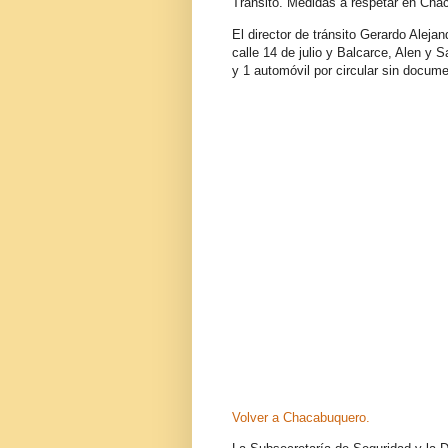
Tránsito. Medidas a respetar en Cha
El director de tránsito Gerardo Aleja
calle 14 de julio y Balcarce, Alen y
y 1 automóvil por circular sin docum
Volver a Chacabuquero.