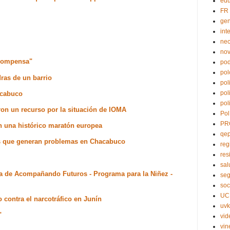
edu
FR
ge
int
nec
no
ecompensa"
pod
pol
ras de un barrio
pol
pol
acabuco
pol
ron un recurso por la situación de IOMA
Pol
PR
n una histórico maratón europea
qe
tos que generan problemas en Chacabuco
reg
res
sal
la de Acompañando Futuros - Programa para la Niñez -
seg
soc
UC
o contra el narcotráfico en Junín
uvk
"
vid
vin