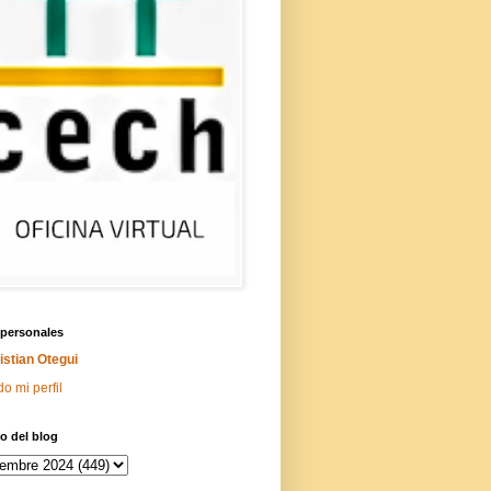
 personales
istian Otegui
do mi perfil
o del blog