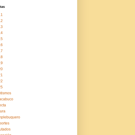
tas
11
12
13
14
15
16
17
18
19
20
21
22
25
tismos
acabuco
ecta
tura
mplebuquero
ortes
utados