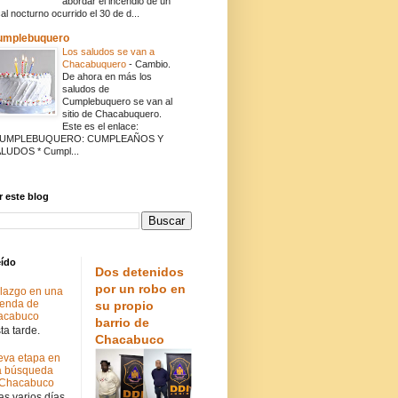
abordar el incendio de un
cal nocturno ocurrido el 30 de d...
umplebuquero
Los saludos se van a
Chacabuquero
-
Cambio.
De ahora en más los
saludos de
Cumplebuquero se van al
sitio de Chacabuquero.
Este es el enlace:
CUMPLEBUQUERO: CUMPLEAÑOS Y
LUDOS * Cumpl...
 este blog
eído
Dos detenidos
por un robo en
lazgo en una
ienda de
su propio
acabuco
barrio de
a tarde.
Chacabuco
va etapa en
a búsqueda
 Chacabuco
s varios días.