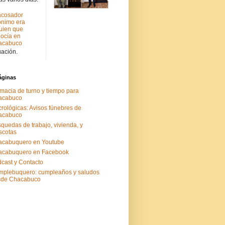
acosador
nimo era
uien que
ocía en
acabuco
uación.
áginas
macia de turno y tiempo para
acabuco
rológicas: Avisos fúnebres de
acabuco
quedas de trabajo, vivienda, y
scotas
acabuquero en Youtube
acabuquero en Facebook
cast y Contacto
plebuquero: cumpleaños y saludos
sde Chacabuco