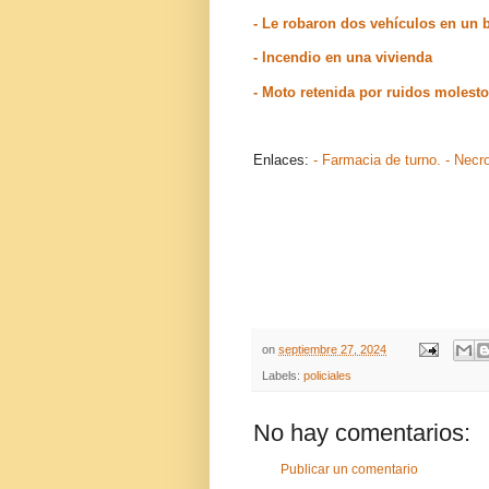
- Le robaron dos vehículos en un 
- Incendio en una vivienda
- Moto retenida por ruidos molest
Enlaces:
- Farmacia de turno.
- Necr
on
septiembre 27, 2024
Labels:
policiales
No hay comentarios:
Publicar un comentario