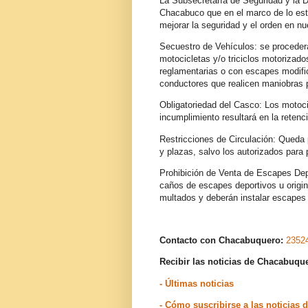
La Subsecretaría de Seguridad y la D
Chacabuco que en el marco de lo esta
mejorar la seguridad y el orden en n
Secuestro de Vehículos: se procederá
motocicletas y/o triciclos motorizado
reglamentarias o con escapes modifi
conductores que realicen maniobras p
Obligatoriedad del Casco: Los motoc
incumplimiento resultará en la retenc
Restricciones de Circulación: Queda 
y plazas, salvo los autorizados para
Prohibición de Venta de Escapes Depo
caños de escapes deportivos u origin
multados y deberán instalar escapes 
Contacto con Chacabuquero:
2352
Recibir las noticias de Chacabuq
- Últimas noticias
- Cómo suscribirse a las noticia