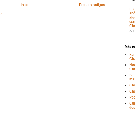
Inicio
Entrada antigua
El 
)
anó
alg
con
Ch
Sit
Más p
Far
Ch
Nec
Ch
Bús
ma
Ch
Ch
Pod
Cum
de