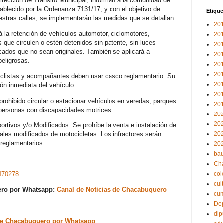
irección de Tránsito Municipal, informan a la comunidad de
blecido por la Ordenanza 7131/17, y con el objetivo de
Etique
uestras calles, se implementarán las medidas que se detallan:
20
 la retención de vehículos automotor, ciclomotores,
20
s que circulen o estén detenidos sin patente, sin luces
20
cados que no sean originales. También se aplicará a
20
eligrosas.
20
20
iclistas y acompañantes deben usar casco reglamentario. Su
20
ión inmediata del vehículo.
20
prohibido circular o estacionar vehículos en veredas, parques
20
 personas con discapacidades motrices.
20
20
rtivos y/o Modificados: Se prohíbe la venta e instalación de
ales modificados de motocicletas. Los infractores serán
20
reglamentarios.
20
bau
Ch
470278
col
cul
uero por Whatsapp:
Canal de Noticias de Chacabuquero
cu
Dep
dip
s de Chacabuquero por Whatsapp