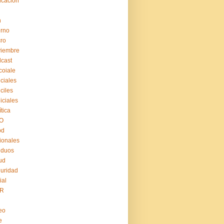
cación
n
erno
ro
viembre
cast
coiale
iciales
iciles
iiciales
ítica
O
pd
ionales
iduos
ud
uridad
ial
R
eo
e