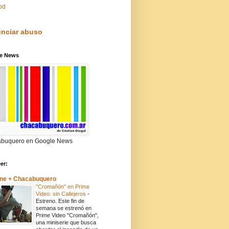
pd
nciar abuso
e News
buquero en Google News
eer:
ne + Chacabuquero
"Cromañón" en Prime
Video: sin Callejeros
-
Estreno. Este fin de
semana se estrenó en
Prime Video "Cromañón",
una miniserie que busca