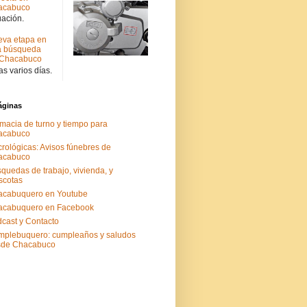
acabuco
uación.
va etapa en
a búsqueda
 Chacabuco
s varios días.
áginas
macia de turno y tiempo para
acabuco
rológicas: Avisos fúnebres de
acabuco
quedas de trabajo, vivienda, y
scotas
acabuquero en Youtube
acabuquero en Facebook
cast y Contacto
plebuquero: cumpleaños y saludos
sde Chacabuco