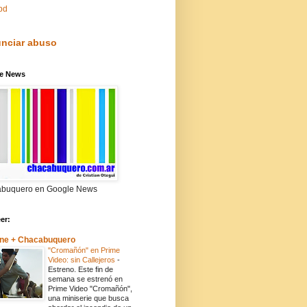
pd
nciar abuso
e News
buquero en Google News
eer:
ne + Chacabuquero
"Cromañón" en Prime
Video: sin Callejeros
-
Estreno. Este fin de
semana se estrenó en
Prime Video "Cromañón",
una miniserie que busca