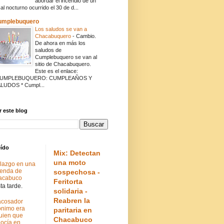
abordar el incendio de un
cal nocturno ocurrido el 30 de d...
umplebuquero
Los saludos se van a
Chacabuquero
-
Cambio.
De ahora en más los
saludos de
Cumplebuquero se van al
sitio de Chacabuquero.
Este es el enlace:
CUMPLEBUQUERO: CUMPLEAÑOS Y
LUDOS * Cumpl...
 este blog
eído
Mix: Detectan
una moto
lazgo en una
ienda de
sospechosa -
acabuco
Feritorta
a tarde.
solidaria -
Reabren la
acosador
nimo era
paritaria en
uien que
Chacabuco
ocía en