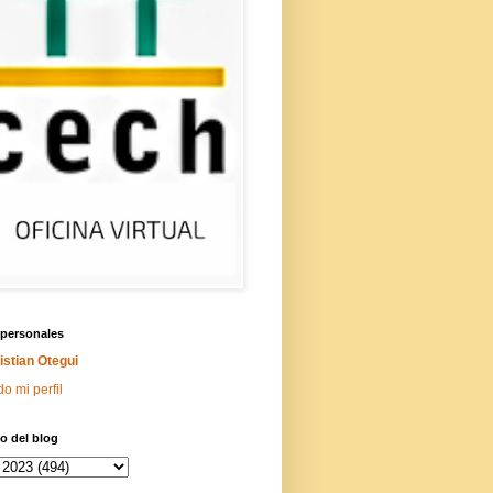
 personales
istian Otegui
do mi perfil
o del blog