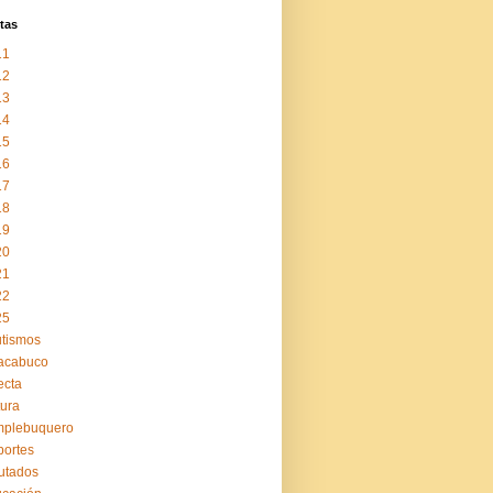
tas
11
12
13
14
15
16
17
18
19
20
21
22
25
tismos
acabuco
ecta
tura
mplebuquero
ortes
utados