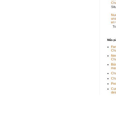
Ch
Sit
Nue
un
en
Tra
Más p
Far
Ch
Nec
Ch
Bús
ma
Ch
Ch
Pod
Cum
de