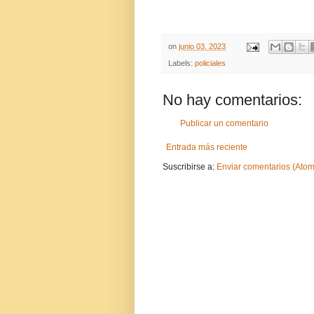
on
junio 03, 2023
Labels:
policiales
No hay comentarios:
Publicar un comentario
Entrada más reciente
Suscribirse a:
Enviar comentarios (Atom