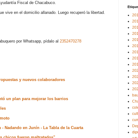
a Ayudantía Fiscal de Chacabuco.
Etique
 vive en el domicilio allanado. Luego recuperó la libertad.
20
20
20
20
20
acabuquero por Whatsapp, pídalo al
2352470278
20
20
20
20
20
20
 propuestas y nuevos colaboradores
20
20
bau
ntó un plan para mejorar los barrios
Ch
col
les
cul
a moto
cu
Dep
 - Nadando en Junín - La Tabla de la Cuarta
dip
os chicos fueron maltratados"