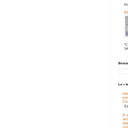
lo
C
*
SA
Buscar
Lo + l
Hal
viv
Ch
Est
El 
anó
alg
con