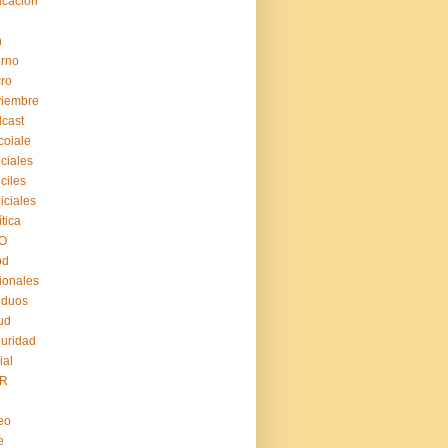
cación
n
erno
ro
viembre
cast
coiale
iciales
iciles
iiciales
ítica
O
pd
ionales
iduos
ud
uridad
ial
R
eo
e