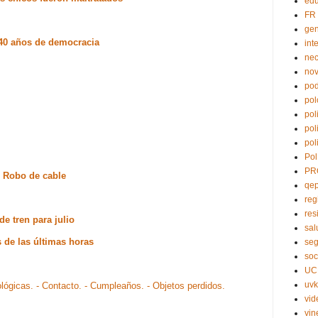
edu
FR
ge
 40 años de democracia
int
nec
no
pod
pol
pol
pol
pol
Pol
PR
 - Robo de cable
qe
reg
res
de tren para julio
sal
s de las últimas horas
seg
soc
UC
uvk
ológicas.
- Contacto.
- Cumpleaños.
- Objetos perdidos.
vid
vin