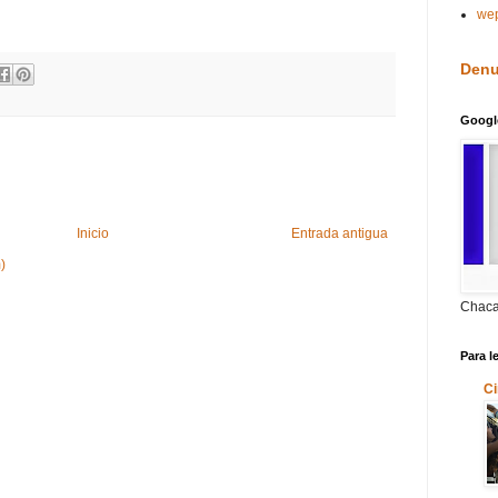
we
Denu
Googl
Inicio
Entrada antigua
)
Chaca
Para l
Ci