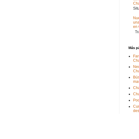
Ch
Sit
Nue
un
en
Tra
Más p
Far
Ch
Nec
Ch
Bús
ma
Ch
Ch
Pod
Cum
de