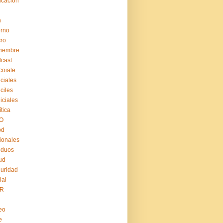
cación
n
erno
ro
viembre
cast
coiale
iciales
iciles
iiciales
ítica
O
pd
ionales
iduos
ud
uridad
ial
R
eo
e