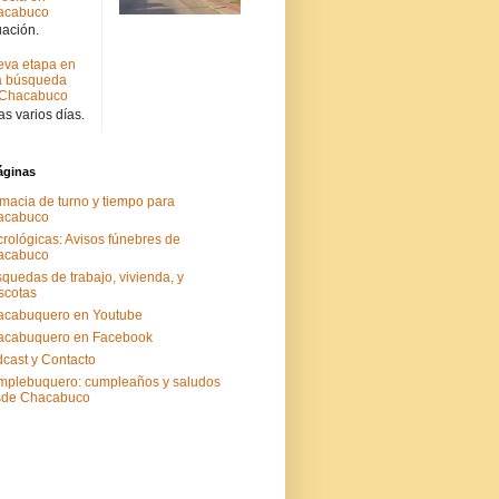
acabuco
uación.
va etapa en
a búsqueda
 Chacabuco
s varios días.
áginas
macia de turno y tiempo para
acabuco
rológicas: Avisos fúnebres de
acabuco
quedas de trabajo, vivienda, y
scotas
acabuquero en Youtube
acabuquero en Facebook
cast y Contacto
plebuquero: cumpleaños y saludos
sde Chacabuco