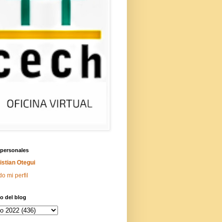
 personales
istian Otegui
do mi perfil
o del blog