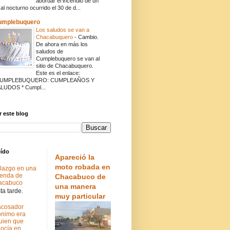
abordar el incendio de un
cal nocturno ocurrido el 30 de d...
umplebuquero
Los saludos se van a
Chacabuquero
-
Cambio.
De ahora en más los
saludos de
Cumplebuquero se van al
sitio de Chacabuquero.
Este es el enlace:
CUMPLEBUQUERO: CUMPLEAÑOS Y
LUDOS * Cumpl...
 este blog
eído
Apareció la
moto robada en
lazgo en una
ienda de
Chacabuco de
acabuco
una manera
a tarde.
muy particular
acosador
nimo era
uien que
ocía en