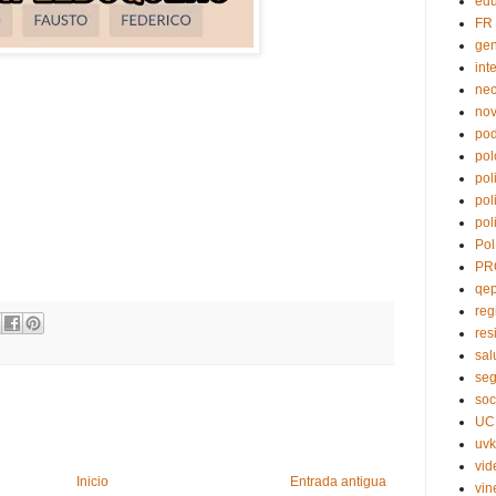
edu
FR
ge
int
nec
no
pod
pol
pol
pol
pol
Pol
PR
qe
reg
res
sal
seg
soc
UC
uvk
vid
Inicio
Entrada antigua
vin