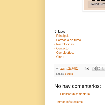
Enlaces:
- Principal.
- Farmacia de turno.
- Necrológicas.
- Contacto.
- Cumpleaños.
- Cine+.
on
marzo 06, 2022
Labels:
cultura
No hay comentarios:
Publicar un comentario
Entrada más reciente