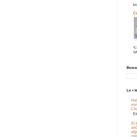
lo
C
*
SA
Buscar
Lo + l
Hal
viv
Ch
Est
El 
anó
alg
con