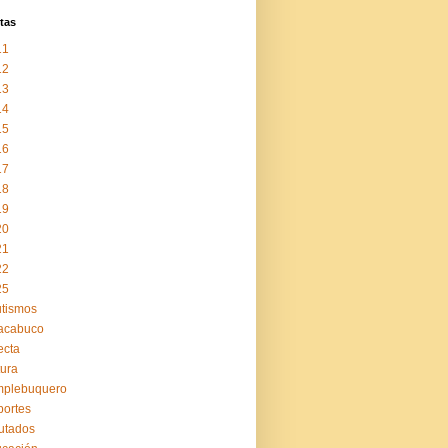
tas
11
12
13
14
15
16
17
18
19
20
21
22
25
tismos
acabuco
ecta
tura
mplebuquero
ortes
utados