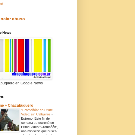
pd
nciar abuso
e News
buquero en Google News
eer:
ne + Chacabuquero
"Cromañón" en Prime
Video: sin Callejeros
-
Estreno. Este fin de
semana se estrenó en
Prime Video "Cromañón",
una miniserie que busca