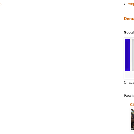
we
)
Denu
Googl
Chaca
Para l
Ci