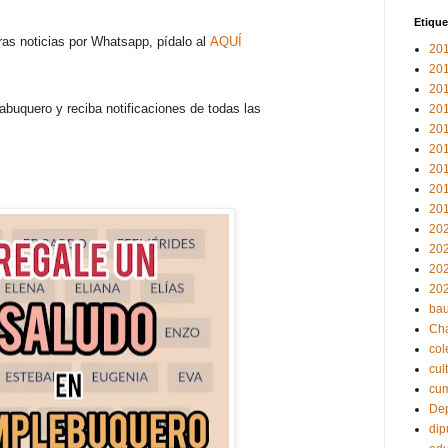
Etique
tras noticias por Whatsapp, pídalo al
AQUÍ
20
20
20
buquero y reciba notificaciones de todas las
20
20
20
20
20
20
20
20
20
20
bau
Ch
col
cul
cu
Dep
dip