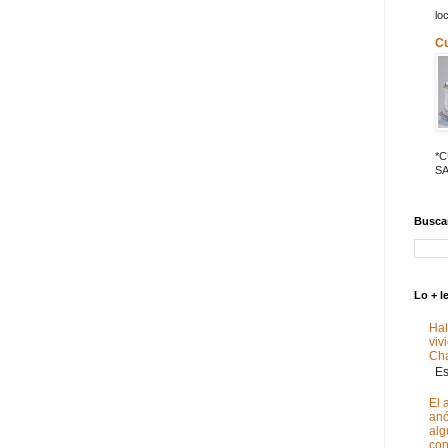
lo
C
*
SA
Buscar
Lo + l
Hal
viv
Ch
Est
El 
anó
alg
con