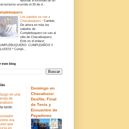
abordar el incendio de un
cal nocturno ocurrido el 30 de d...
umplebuquero
Los saludos se van a
Chacabuquero
-
Cambio.
De ahora en más los
saludos de
Cumplebuquero se van al
sitio de Chacabuquero.
Este es el enlace:
CUMPLEBUQUERO: CUMPLEAÑOS Y
LUDOS * Cumpl...
 este blog
eído
Domingo en
Chacabuco:
lazgo en una
ienda de
Desfile, Final
acabuco
de Tenis y
a tarde.
Encuentro de
Payadores
acosador
nimo era
uien que
ocía en