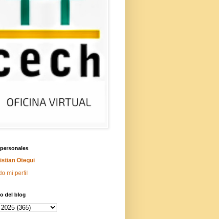
 personales
istian Otegui
do mi perfil
o del blog