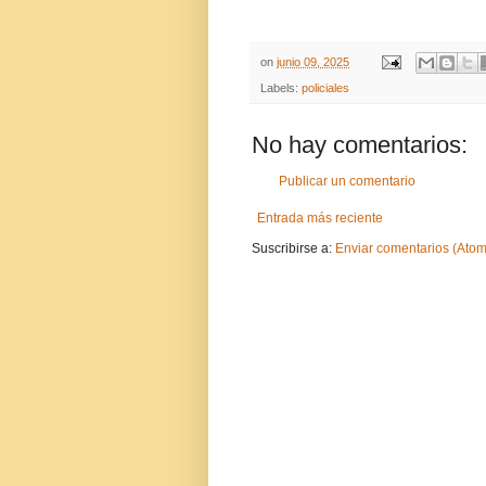
on
junio 09, 2025
Labels:
policiales
No hay comentarios:
Publicar un comentario
Entrada más reciente
Suscribirse a:
Enviar comentarios (Atom