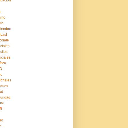
cación
n
erno
ro
viembre
cast
coiale
iciales
iciles
iiciales
ítica
O
pd
ionales
iduos
ud
uridad
ial
R
eo
e