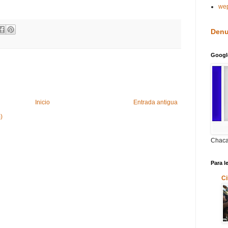
we
Denu
Googl
Inicio
Entrada antigua
)
Chaca
Para l
Ci