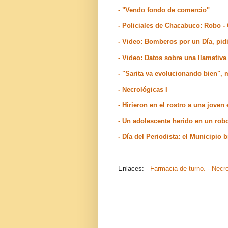
- "Vendo fondo de comercio"
- Policiales de Chacabuco: Robo - 
- Video: Bomberos por un Día, pid
- Video: Datos sobre una llamativ
- "Sarita va evolucionando bien", 
- Necrológicas I
- Hirieron en el rostro a una jove
- Un adolescente herido en un ro
- Día del Periodista: el Municipi
Enlaces:
- Farmacia de turno.
- Necr