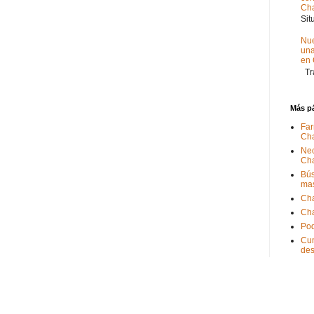
Ch
Sit
Nue
un
en
Tra
Más p
Far
Ch
Nec
Ch
Bús
ma
Ch
Ch
Pod
Cum
de