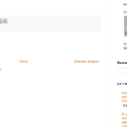
lo
C
*
SA
Inicio
Entrada antigua
Buscar
)
Lo + l
Hal
viv
Ch
Est
El 
anó
alg
con