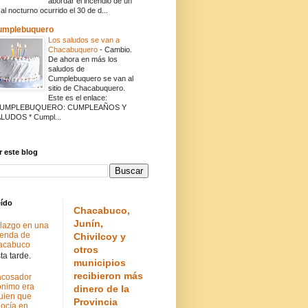
abordar el incendio de un
cal nocturno ocurrido el 30 de d...
umplebuquero
Los saludos se van a
Chacabuquero
-
Cambio.
De ahora en más los
saludos de
Cumplebuquero se van al
sitio de Chacabuquero.
Este es el enlace:
CUMPLEBUQUERO: CUMPLEAÑOS Y
LUDOS * Cumpl...
 este blog
eído
Chacabuco,
Junín,
lazgo en una
ienda de
Chivilcoy y
acabuco
otros
a tarde.
municipios
recibieron más
acosador
nimo era
dinero de la
uien que
Provincia
ocía en