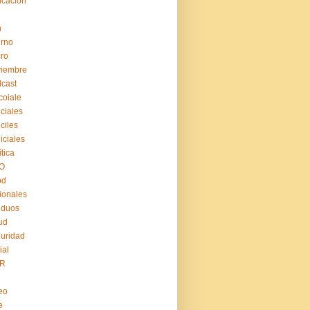
cación
n
erno
ro
viembre
cast
coiale
iciales
iciles
iiciales
ítica
O
pd
ionales
iduos
ud
uridad
ial
R
eo
e