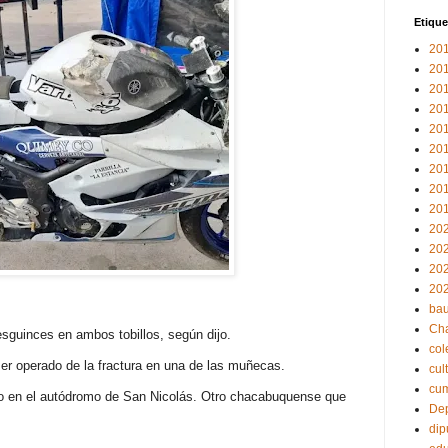
Etique
20
20
20
20
20
20
20
20
20
20
20
20
20
bau
Ch
esguinces en ambos tobillos, según dijo.
col
er operado de la fractura en una de las muñecas.
cul
cu
do en el autódromo de San Nicolás. Otro chacabuquense que
Dep
dip