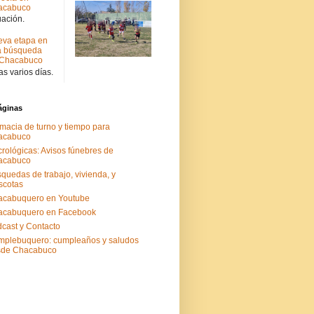
acabuco
uación.
va etapa en
a búsqueda
 Chacabuco
s varios días.
áginas
macia de turno y tiempo para
acabuco
rológicas: Avisos fúnebres de
acabuco
quedas de trabajo, vivienda, y
scotas
acabuquero en Youtube
acabuquero en Facebook
cast y Contacto
plebuquero: cumpleaños y saludos
sde Chacabuco