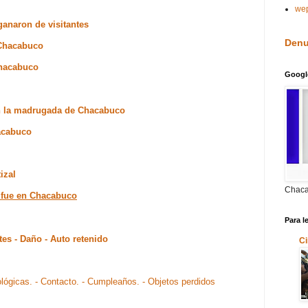
we
ganaron de visitantes
Denu
n Chacabuco
Chacabuco
Googl
en la madrugada de Chacabuco
acabuco
izal
Chaca
e fue en Chacabuco
Para l
tes - Daño - Auto retenido
Ci
ológicas.
- Contacto.
- Cumpleaños.
- Objetos perdidos