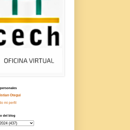
 personales
istian Otegui
do mi perfil
o del blog