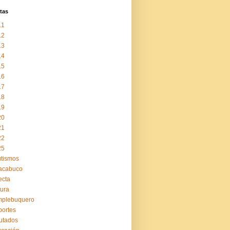
tas
11
12
13
14
15
16
17
18
19
20
21
22
25
tismos
acabuco
ecta
tura
mplebuquero
ortes
utados