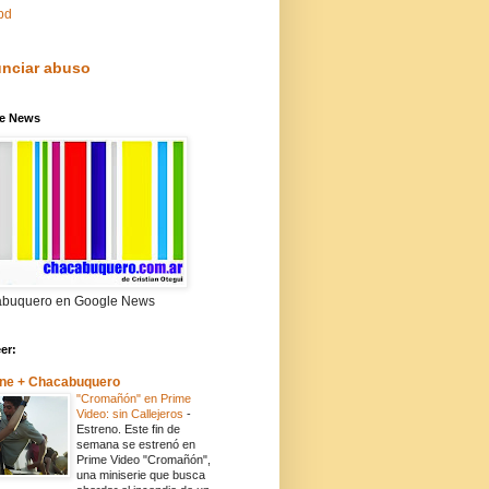
pd
nciar abuso
e News
buquero en Google News
eer:
ne + Chacabuquero
"Cromañón" en Prime
Video: sin Callejeros
-
Estreno. Este fin de
semana se estrenó en
Prime Video "Cromañón",
una miniserie que busca