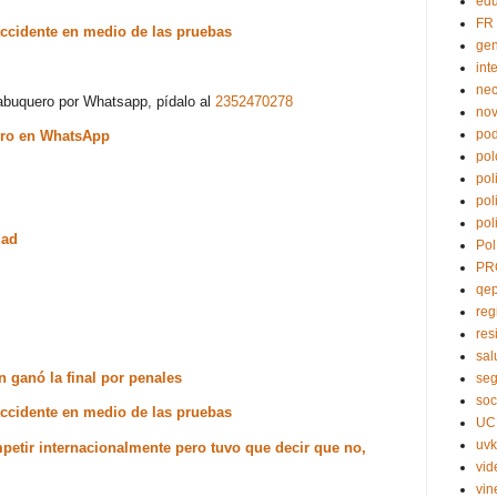
edu
FR
accidente en medio de las pruebas
ge
int
nec
acabuquero por Whatsapp, pídalo al
2352470278
no
pod
ero en WhatsApp
pol
pol
pol
pol
dad
Pol
PR
r
qe
reg
res
sal
n ganó la final por penales
seg
soc
accidente en medio de las pruebas
UC
uvk
petir internacionalmente pero tuvo que decir que no,
vid
vin