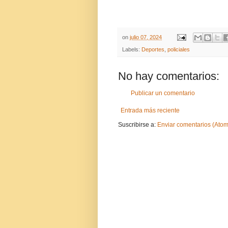
on
julio 07, 2024
Labels:
Deportes
,
policiales
No hay comentarios:
Publicar un comentario
Entrada más reciente
Suscribirse a:
Enviar comentarios (Atom