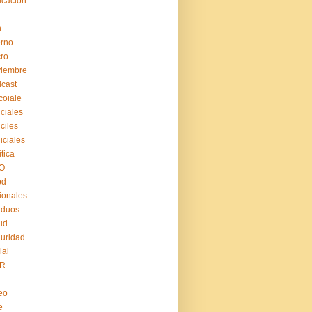
cación
n
erno
ro
viembre
cast
coiale
iciales
iciles
iiciales
ítica
O
pd
ionales
iduos
ud
uridad
ial
R
eo
e