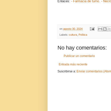
Enlaces:
- Farmacia de turno.
- Necr
on
agosto 30, 2024
Labels:
cultura
,
Política
No hay comentarios:
Publicar un comentario
Entrada más reciente
Suscribirse a:
Enviar comentarios (Atom