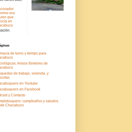
acosador
nimo era
uien que
ocía en
acabuco
uación.
áginas
macia de turno y tiempo para
acabuco
rológicas: Avisos fúnebres de
acabuco
quedas de trabajo, vivienda, y
scotas
acabuquero en Youtube
acabuquero en Facebook
cast y Contacto
plebuquero: cumpleaños y saludos
sde Chacabuco