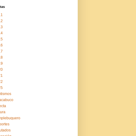
tas
11
12
13
14
15
16
17
18
19
20
21
22
25
tismos
acabuco
ecta
tura
mplebuquero
ortes
utados