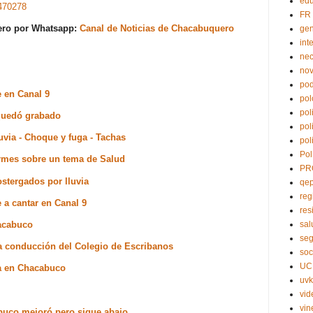
edu
470278
FR
uero por Whatsapp:
Canal de Noticias de Chacabuquero
ge
int
nec
no
pod
e en Canal 9
pol
pol
 quedó grabado
pol
uvia - Choque y fuga - Tachas
pol
Pol
ormes sobre un tema de Salud
PR
stergados por lluvia
qe
reg
 a cantar en Canal 9
res
hacabuco
sal
seg
a conducción del Colegio de Escribanos
soc
UC
ia en Chacabuco
uvk
vid
vin
buco mejoró pero sigue abajo