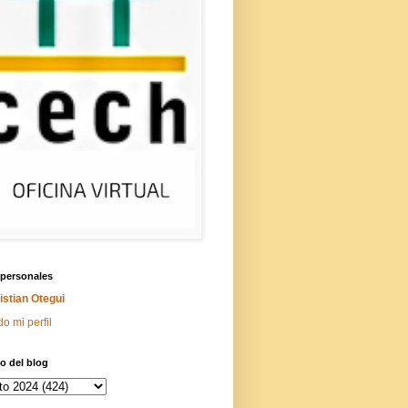
 personales
istian Otegui
do mi perfil
o del blog