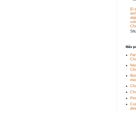
El 
anó
alg
con
Ch
Sit
Más p
Far
Ch
Nec
Ch
Bús
ma
Ch
Ch
Pod
Cum
de