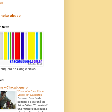
pd
nciar abuso
e News
buquero en Google News
eer:
ne + Chacabuquero
"Cromañón" en Prime
Video: sin Callejeros
-
Estreno. Este fin de
semana se estrenó en
Prime Video "Cromañón",
una miniserie que busca