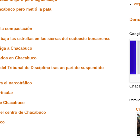
we
acabuco pero metió la pata
Denu
e la compactación
Googl
 bajo las estrellas en las sierras del sudoeste bonaerense
 liga a Chacabuco
rados en Chacabuco
del Tribunal de Disciplina tras un partido suspendido
a el narcotráfico
Chaca
ticular
Para l
 de Chacabuco
Ci
n el centro de Chacabuco
uco