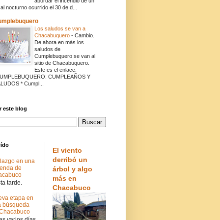
abordar el incendio de un
cal nocturno ocurrido el 30 de d...
umplebuquero
Los saludos se van a
Chacabuquero
-
Cambio.
De ahora en más los
saludos de
Cumplebuquero se van al
sitio de Chacabuquero.
Este es el enlace:
CUMPLEBUQUERO: CUMPLEAÑOS Y
LUDOS * Cumpl...
 este blog
eído
El viento
derribó un
lazgo en una
ienda de
árbol y algo
acabuco
más en
a tarde.
Chacabuco
va etapa en
a búsqueda
 Chacabuco
s varios días.