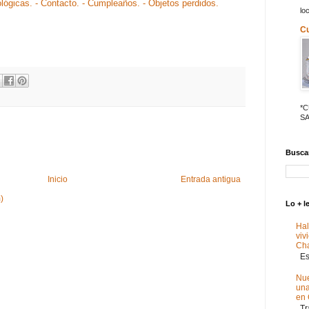
ológicas.
- Contacto.
- Cumpleaños.
- Objetos perdidos.
lo
C
*
SA
Buscar
Inicio
Entrada antigua
)
Lo + l
Hal
viv
Ch
Est
Nue
un
en
Tra