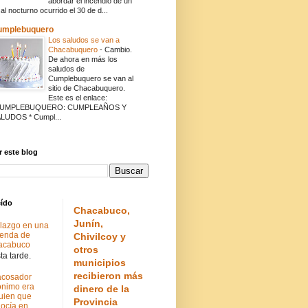
abordar el incendio de un
cal nocturno ocurrido el 30 de d...
umplebuquero
Los saludos se van a
Chacabuquero
-
Cambio.
De ahora en más los
saludos de
Cumplebuquero se van al
sitio de Chacabuquero.
Este es el enlace:
CUMPLEBUQUERO: CUMPLEAÑOS Y
LUDOS * Cumpl...
 este blog
eído
Chacabuco,
Junín,
lazgo en una
ienda de
Chivilcoy y
acabuco
otros
a tarde.
municipios
recibieron más
acosador
nimo era
dinero de la
uien que
Provincia
ocía en