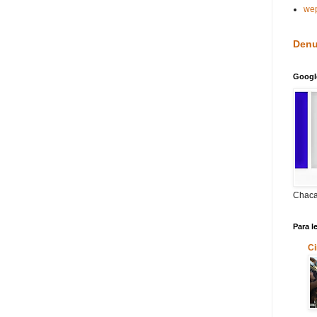
we
Denu
Googl
Chaca
Para l
Ci