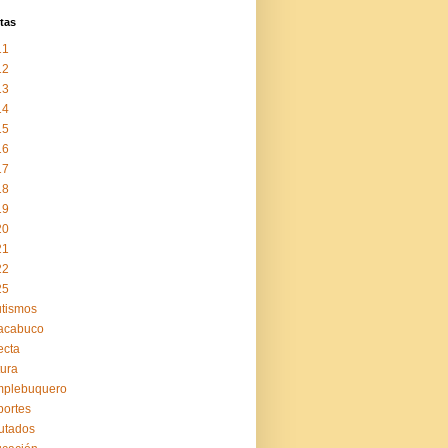
tas
11
12
13
14
15
16
17
18
19
20
21
22
25
tismos
acabuco
ecta
tura
mplebuquero
ortes
utados