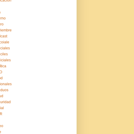
cación
n
erno
ro
viembre
cast
coiale
iciales
iciles
iiciales
ítica
O
pd
ionales
iduos
ud
uridad
ial
R
eo
e