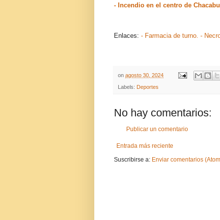
- Incendio en el centro de Chacab
Enlaces:
- Farmacia de turno.
- Necr
on
agosto 30, 2024
Labels:
Deportes
No hay comentarios:
Publicar un comentario
Entrada más reciente
Suscribirse a:
Enviar comentarios (Atom