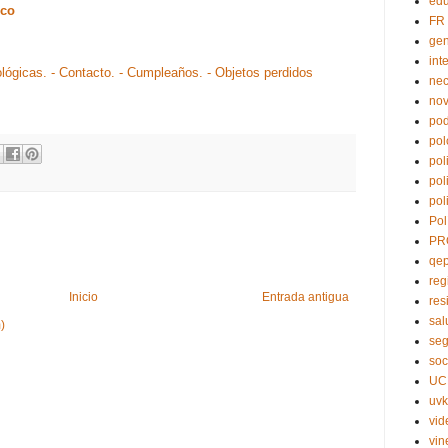
edu
uco
FR
ge
int
ológicas.
- Contacto.
- Cumpleaños.
- Objetos perdidos
nec
no
pod
pol
pol
pol
pol
Pol
PR
qe
reg
Inicio
Entrada antigua
res
sal
)
seg
soc
UC
uvk
vid
vin