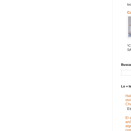
lo
C
*
SA
Buscar
Lo + l
Hal
viv
Ch
Est
El 
anó
alg
con