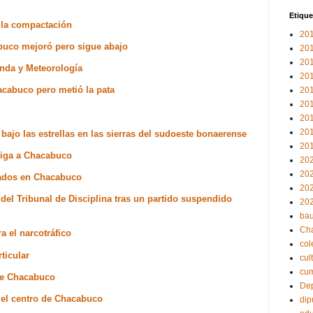
Etique
e la compactación
20
buco mejoró pero sigue abajo
20
20
enda y Meteorología
20
acabuco pero metió la pata
20
20
20
20
 bajo las estrellas en las sierras del sudoeste bonaerense
20
 liga a Chacabuco
20
20
rados en Chacabuco
20
del Tribunal de Disciplina tras un partido suspendido
20
bau
Ch
a el narcotráfico
col
ticular
cul
cu
 de Chacabuco
Dep
n el centro de Chacabuco
dip