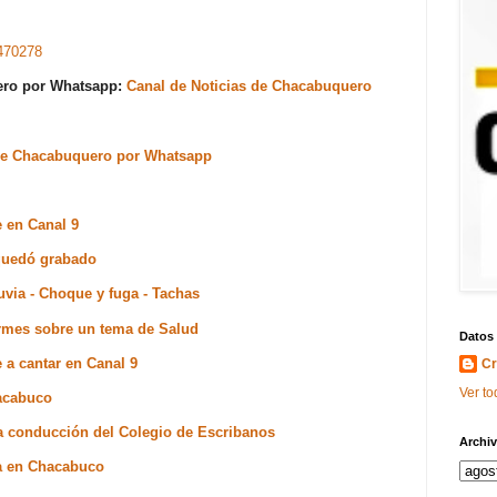
470278
uero por Whatsapp:
Canal de Noticias de Chacabuquero
s de Chacabuquero por Whatsapp
e en Canal 9
 quedó grabado
uvia - Choque y fuga - Tachas
ormes sobre un tema de Salud
Datos
 a cantar en Canal 9
Cr
Ver to
hacabuco
a conducción del Colegio de Escribanos
Archiv
ia en Chacabuco