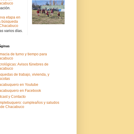
acabuco
uación.
va etapa en
a búsqueda
 Chacabuco
s varios días.
áginas
macia de turno y tiempo para
acabuco
rológicas: Avisos fúnebres de
acabuco
quedas de trabajo, vivienda, y
scotas
acabuquero en Youtube
acabuquero en Facebook
cast y Contacto
plebuquero: cumpleaños y saludos
sde Chacabuco