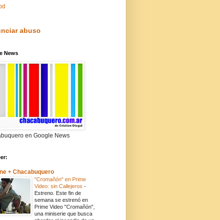
pd
nciar abuso
e News
buquero en Google News
eer:
ne + Chacabuquero
"Cromañón" en Prime
Video: sin Callejeros
-
Estreno. Este fin de
semana se estrenó en
Prime Video "Cromañón",
una miniserie que busca