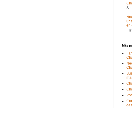
Ch
Sit
Nue
un
en
Tra
Más p
Far
Ch
Nec
Ch
Bús
ma
Ch
Ch
Pod
Cum
de