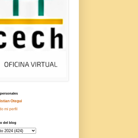
 personales
istian Otegui
do mi perfil
o del blog